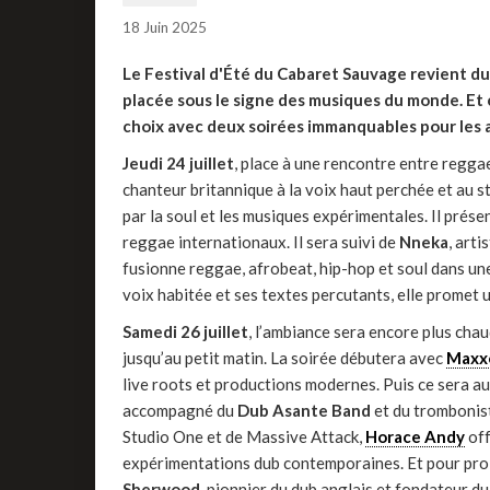
18 Juin 2025
Le Festival d'Été du Cabaret Sauvage revient du
placée sous le signe des musiques du monde. Et
choix avec deux soirées immanquables pour les a
Jeudi 24 juillet
, place à une rencontre entre reggae
chanteur britannique à la voix haut perchée et au st
par la soul et les musiques expérimentales. Il pré
reggae internationaux. Il sera suivi de
Nneka
, art
fusionne reggae, afrobeat, hip-hop et soul dans u
voix habitée et ses textes percutants, elle promet
Samedi 26 juillet
, l’ambiance sera encore plus cha
jusqu’au petit matin. La soirée débutera avec
Maxx
live roots et productions modernes. Puis ce sera a
accompagné du
Dub Asante Band
et du tromboni
Studio One et de Massive Attack,
Horace Andy
off
expérimentations dub contemporaines. Et pour prol
Sherwood
, pionnier du dub anglais et fondateur d