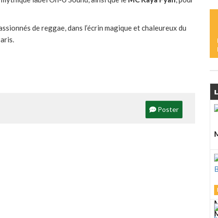
L
M
D
ssionnés de reggae, dans l’écrin magique et chaleureux du
A
aris.
J
L
Poster
M
L
M
L
M
M
M