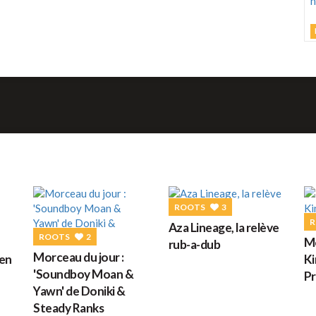
L
C
U
h
v
d
M
ROOTS
3
G
R
Aza Lineage, la relève
ROOTS
2
Mo
rub-a-dub
D
Morceau du jour :
een
Ki
'Soundboy Moan &
Pr
Yawn' de Doniki &
Steady Ranks