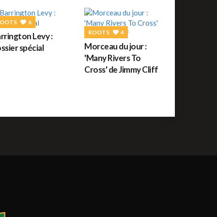
uide des festivals reggae : JUILLET 2026
OOTS
6
ROOTS
4
rrington Levy :
ROOTS
56
Morceau du jour :
ssier spécial
orceau du jour : War de Bob Marley
'Many Rivers To
Cross' de Jimmy Cliff
REGGAE FRANÇAIS
61
ommage à Tonton David ce jour sur Reggae.fr
REGGAE AFRICAIN
12
idiop aux auditions à l'aveugle de The Voice ce
amedi