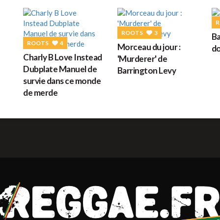
G
R
ROOTS
3
Ba
ROOTS
4
Morceau du jour :
do
M
Charly B Love Instead
'Murderer' de
Dubplate Manuel de
Barrington Levy
survie dans ce monde
de merde
H
L
s