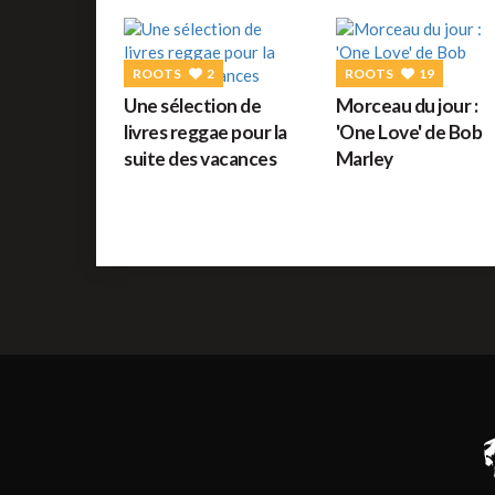
ROOTS
2
ROOTS
19
Une sélection de
Morceau du jour :
livres reggae pour la
'One Love' de Bob
suite des vacances
Marley