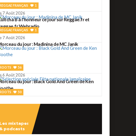
REGGAE FRANÇAIS
1
e 7 Août 2026
ultcha B à l'honneur ce jour sur Reggae.fr et
eggae.fr Webradio
REGGAE FRANÇAIS
1
e 7 Août 2026
orceau du jour : Madinina de MC Janik
ROOTS
56
e 6 Août 2026
orceau du jour : Black Gold And Green de Ken
Boothe
ROOTS
50
e 6 Août 2026
élection spéciale Fête nationale jamaïcaine
Les mixtapes
& podcasts
ROOTS
2