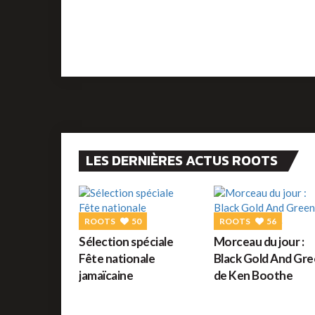
LES DERNIÈRES ACTUS ROOTS
ROOTS
50
ROOTS
56
Sélection spéciale
Morceau du jour :
Fête nationale
Black Gold And Gr
jamaïcaine
de Ken Boothe