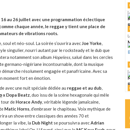
L
K
 16 au 26 juillet avec une programmation éclectique
R
 comme chaque année, le reggae y tient une place de
mateurs de vibrations roots.
L
M
, soul et néo-soul. La soirée s’ouvrira avec
Joe Yorke
,
yle singulier, nourri autant par le rocksteady et le dub que
sentera notamment son album
Hopeless
, salué dans les cercles
iste germano-nigériane incontournable, dont la musique
ne démarche résolument engagée et panafricaine. Avec sa
L
M
 un moment fort en émotion.
ude avec une nuit spéciale dédiée au
reggae et au dub
,
o
x Dopa Beatz
, duo issu de la scène hexagonale qui mêle
L
S
u tour de
Horace Andy
, véritable légende jamaïcaine,
ste
Matic Horns
, d’embraser le chapiteau. Voix mythique de
rira un show entre classiques des années 70 et
onger la vibe, la
Dub Night
se poursuivra avec
Adrian
u mythique label On-U Sound, ainsi que le
MC
Kaya Fyah
, pour