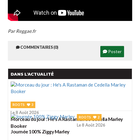
Par Reggae.fr
COMMENTAIRES (0)
Poster
DANS L'ACTUALITÉ
ROOTS
3
Le 8 Août 2026
ROOTS
2
Morceau du jour : He's A Rastaman de Cedella Marley
Le 8 Août 2026
Booker
Journée 100% Ziggy Marley