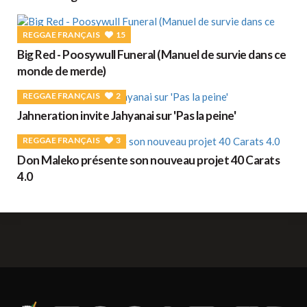
REGGAE FRANÇAIS
15
Big Red - Poosywull Funeral (Manuel de survie dans ce
monde de merde)
REGGAE FRANÇAIS
2
Jahneration invite Jahyanai sur 'Pas la peine'
REGGAE FRANÇAIS
3
Don Maleko présente son nouveau projet 40 Carats
4.0