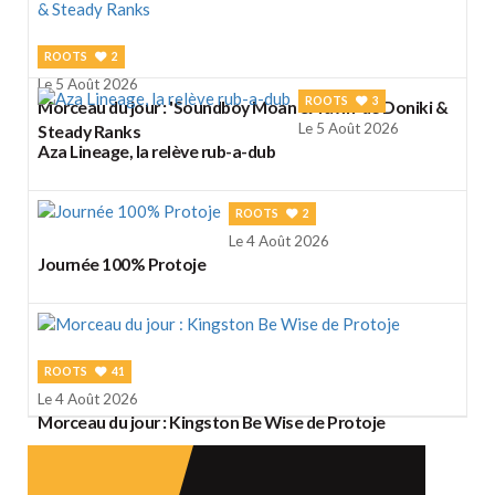
ROOTS
2
Le 5 Août 2026
ROOTS
3
Morceau du jour : 'Soundboy Moan & Yawn' de Doniki &
Le 5 Août 2026
Steady Ranks
Aza Lineage, la relève rub-a-dub
ROOTS
2
Le 4 Août 2026
Journée 100% Protoje
ROOTS
41
Le 4 Août 2026
Morceau du jour : Kingston Be Wise de Protoje