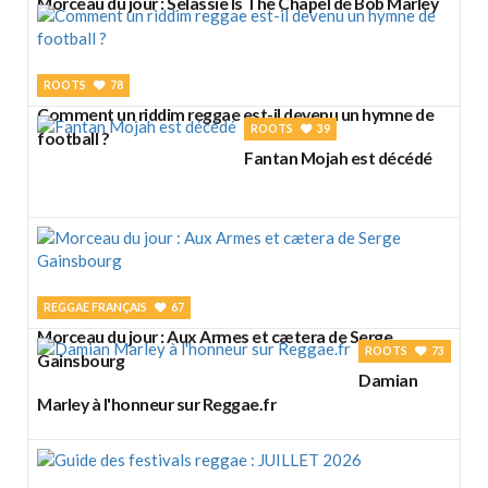
Morceau du jour : Selassie Is The Chapel de Bob Marley
ROOTS
78
Comment un riddim reggae est-il devenu un hymne de
ROOTS
39
football ?
Fantan Mojah est décédé
REGGAE FRANÇAIS
67
Morceau du jour : Aux Armes et cætera de Serge
ROOTS
73
Gainsbourg
Damian
Marley à l'honneur sur Reggae.fr