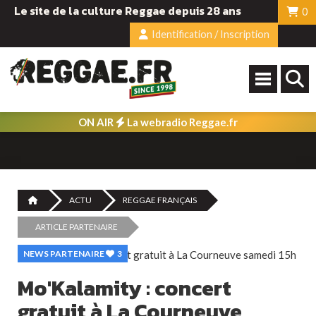
Le site de la culture Reggae depuis 28 ans
0
Identification / Inscription
ON AIR
La webradio Reggae.fr
ACTU
REGGAE FRANÇAIS
ARTICLE PARTENAIRE
NEWS PARTENAIRE
3
Mo'Kalamity : concert
gratuit à La Courneuve