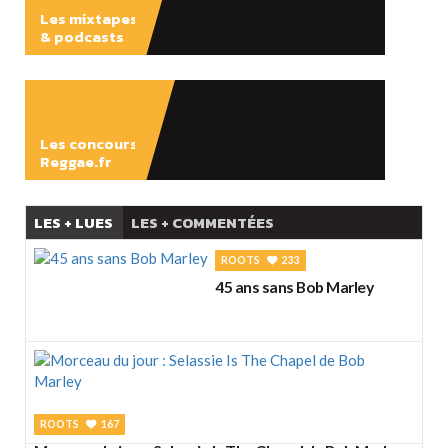
Les mixtapes
& podcasts
ÉCOUTER
Les concours
Reggae.fr
LES + LUES
LES + COMMENTÉES
ROOTS
233
45 ans sans Bob Marley
ROOTS
167