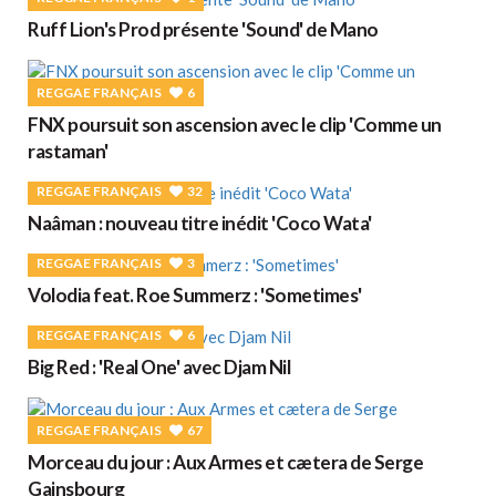
Ruff Lion's Prod présente 'Sound' de Mano
REGGAE FRANÇAIS
6
FNX poursuit son ascension avec le clip 'Comme un
rastaman'
REGGAE FRANÇAIS
32
Naâman : nouveau titre inédit 'Coco Wata'
REGGAE FRANÇAIS
3
Volodia feat. Roe Summerz : 'Sometimes'
REGGAE FRANÇAIS
6
Big Red : 'Real One' avec Djam Nil
REGGAE FRANÇAIS
67
Morceau du jour : Aux Armes et cætera de Serge
Gainsbourg