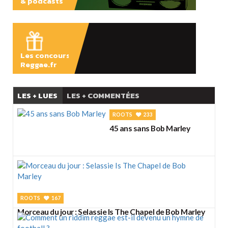
& podcasts
ÉCOUTER
Les concours
Reggae.fr
LES + LUES
LES + COMMENTÉES
ROOTS
233
45 ans sans Bob Marley
ROOTS
167
Morceau du jour : Selassie Is The Chapel de Bob Marley