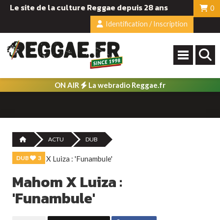
Le site de la culture Reggae depuis 28 ans
0
Identification / Inscription
ON AIR
La webradio Reggae.fr
ACTU
DUB
DUB
3
Mahom X Luiza :
'Funambule'