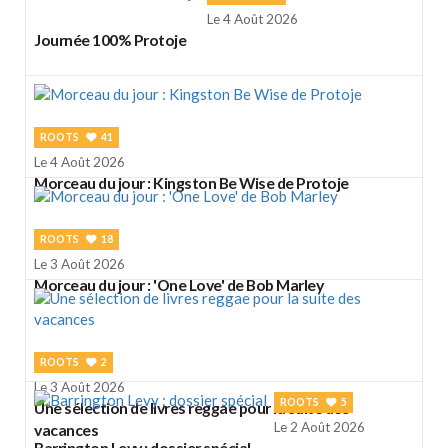
Le 4 Août 2026
Journée 100% Protoje
ROOTS
41
Le 4 Août 2026
Morceau du jour : Kingston Be Wise de Protoje
ROOTS
18
Le 3 Août 2026
Morceau du jour : 'One Love' de Bob Marley
ROOTS
2
Le 3 Août 2026
ROOTS
5
Une sélection de livres reggae pour la suite des
Le 2 Août 2026
vacances
Barrington Levy : dossier spécial