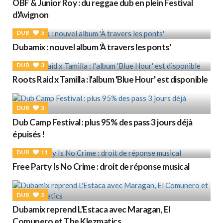
OBF & Junior Roy : du reggae dub en plein Festival
d'Avignon
DUB
5
Dubamix : nouvel album 'À travers les ponts'
DUB
3
Roots Raid x Tamilla : l'album 'Blue Hour' est disponible
DUB
3
Dub Camp Festival : plus 95% des pass 3 jours déjà
épuisés !
DUB
11
Free Party Is No Crime : droit de réponse musical
DUB
2
Dubamix reprend L'Estaca avec Maragan, El
Comunero et The Klezmatics