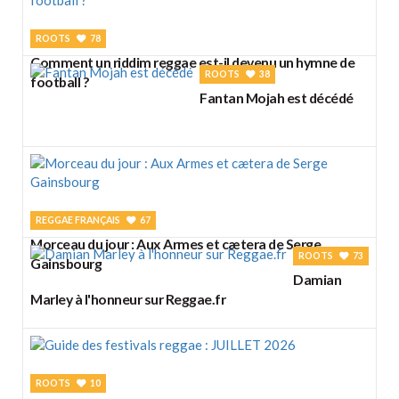
ROOTS
78
Comment un riddim reggae est-il devenu un hymne de
ROOTS
38
football ?
Fantan Mojah est décédé
REGGAE FRANÇAIS
67
Morceau du jour : Aux Armes et cætera de Serge
ROOTS
73
Gainsbourg
Damian
Marley à l'honneur sur Reggae.fr
ROOTS
10