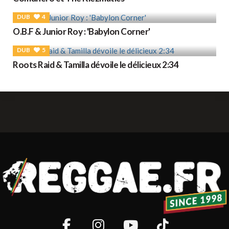
DUB
4
O.B.F & Junior Roy : 'Babylon Corner'
DUB
5
Roots Raid & Tamilla dévoile le délicieux 2:34