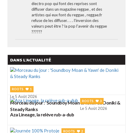
électro pop qui font des reprises sont
diffuser dans un magazine reggae , et des
artistes qui eux font du reggae , reggae.fr
refuse de les diffuser. . . . l'inversion des
valeurs peut être ? la pop l'avenir du reggae
??????
DANS L'ACTUALITÉ
ROOTS
1
Le 5 Août 2026
ROOTS
3
Morceau du jour : 'Soundboy Moan & Yawn' de Doniki &
Le 5 Août 2026
Steady Ranks
Aza Lineage, la relève rub-a-dub
ROOTS
2