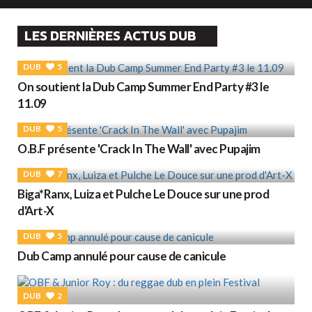
LES DERNIÈRES ACTUS DUB
DUB
5
On soutient la Dub Camp Summer End Party #3 le
11.09
DUB
5
O.B.F présente 'Crack In The Wall' avec Pupajim
DUB
7
Biga*Ranx, Luiza et Pulche Le Douce sur une prod
d'Art-X
DUB
5
Dub Camp annulé pour cause de canicule
DUB
2