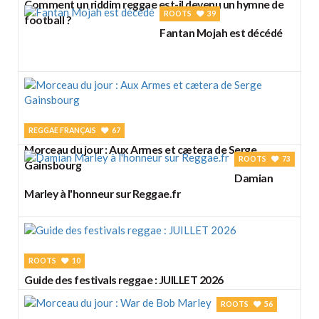
Comment un riddim reggae est-il devenu un hymne de
ROOTS
39
football ?
Fantan Mojah est décédé
REGGAE FRANÇAIS
67
Morceau du jour : Aux Armes et cætera de Serge
ROOTS
73
Gainsbourg
Damian
Marley à l'honneur sur Reggae.fr
ROOTS
10
Guide des festivals reggae : JUILLET 2026
ROOTS
56