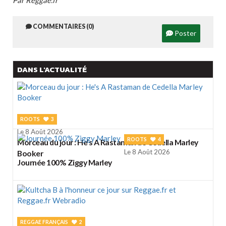
Par Reggae.fr
COMMENTAIRES (0)
Poster
DANS L'ACTUALITÉ
ROOTS
3
Le 8 Août 2026
ROOTS
4
Morceau du jour : He's A Rastaman de Cedella Marley
Le 8 Août 2026
Booker
Journée 100% Ziggy Marley
REGGAE FRANÇAIS
2