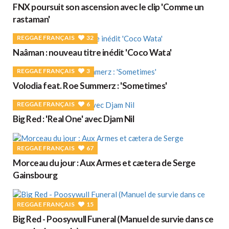
FNX poursuit son ascension avec le clip 'Comme un
rastaman'
REGGAE FRANÇAIS
32
Naâman : nouveau titre inédit 'Coco Wata'
REGGAE FRANÇAIS
3
Volodia feat. Roe Summerz : 'Sometimes'
REGGAE FRANÇAIS
6
Big Red : 'Real One' avec Djam Nil
REGGAE FRANÇAIS
67
Morceau du jour : Aux Armes et cætera de Serge
Gainsbourg
REGGAE FRANÇAIS
15
Big Red - Poosywull Funeral (Manuel de survie dans ce