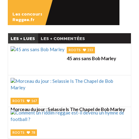
Les concours
Reggae.fr
LES + LUES
LES + COMMENTÉES
ROOTS
233
45 ans sans Bob Marley
ROOTS
167
Morceau du jour : Selassie Is The Chapel de Bob Marley
ROOTS
78