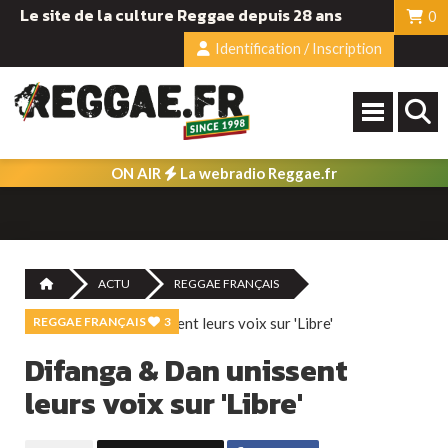
Le site de la culture Reggae depuis 28 ans
0
Identification / Inscription
ON AIR
La webradio Reggae.fr
ACTU
REGGAE FRANÇAIS
REGGAE FRANÇAIS
3
Difanga & Dan unissent
leurs voix sur 'Libre'