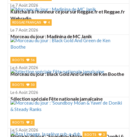
Le 7 Août 2026
Kultcha B à l'honneur ce jour sur Reggae.fr et Reggae.fr
Webradio
REGGAE FRANÇAIS
4
Le 7 Août 2026
Morceau du jour : Madinina de MC Janik
ROOTS
56
Le 6 Août 2026
Morceau du jour : Black Gold And Green de Ken Boothe
ROOTS
50
Le 6 Août 2026
Sélection spéciale Fête nationale jamaïcaine
ROOTS
2
Le 5 Août 2026
ROOTS
3
Morceau du jour : 'Soundboy Moan & Yawn' de Doniki &