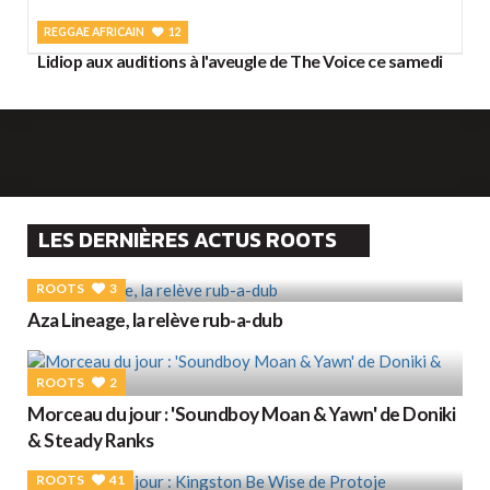
REGGAE AFRICAIN
12
Lidiop aux auditions à l'aveugle de The Voice ce samedi
LES DERNIÈRES ACTUS ROOTS
ROOTS
3
Aza Lineage, la relève rub-a-dub
ROOTS
2
Morceau du jour : 'Soundboy Moan & Yawn' de Doniki
& Steady Ranks
ROOTS
41