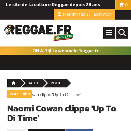
Le site de la culture Reggae depuis 28 ans
0
Identification / Inscription
ON AIR
La webradio Reggae.fr
ACTU
ROOTS
ROOTS
3
Naomi Cowan clippe 'Up To
Di Time'