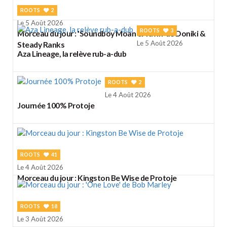
ROOTS
2
Le 5 Août 2026
ROOTS
3
Morceau du jour : 'Soundboy Moan & Yawn' de Doniki &
Le 5 Août 2026
Steady Ranks
Aza Lineage, la relève rub-a-dub
ROOTS
2
Le 4 Août 2026
Journée 100% Protoje
ROOTS
41
Le 4 Août 2026
Morceau du jour : Kingston Be Wise de Protoje
ROOTS
18
Le 3 Août 2026