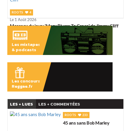
ROOTS
4
Le 1 Août 2026
Morceau du jour : 'Many Rivers To Cross' de Jimmy Cliff
Les mixtapes
& podcasts
ÉCOUTER
Les concours
Reggae.fr
LES + LUES
LES + COMMENTÉES
ROOTS
233
45 ans sans Bob Marley