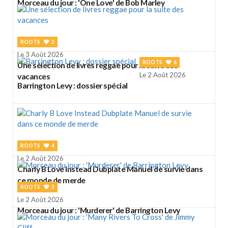
Morceau du jour : 'One Love' de Bob Marley
ROOTS
2
Le 3 Août 2026
ROOTS
6
Une sélection de livres reggae pour la suite des
Le 2 Août 2026
vacances
Barrington Levy : dossier spécial
ROOTS
4
Le 2 Août 2026
Charly B Love Instead Dubplate Manuel de survie dans
ce monde de merde
ROOTS
3
Le 2 Août 2026
Morceau du jour : 'Murderer' de Barrington Levy