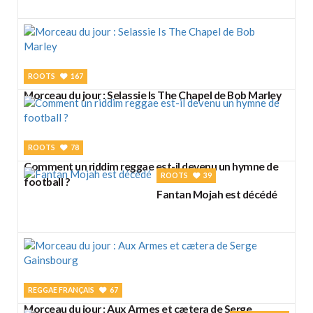
ROOTS
167
Morceau du jour : Selassie Is The Chapel de Bob Marley
ROOTS
78
Comment un riddim reggae est-il devenu un hymne de
ROOTS
39
football ?
Fantan Mojah est décédé
REGGAE FRANÇAIS
67
Morceau du jour : Aux Armes et cætera de Serge