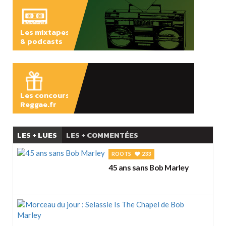
Les mixtapes
& podcasts
ÉCOUTER
Les concours
Reggae.fr
LES + LUES
LES + COMMENTÉES
ROOTS
233
45 ans sans Bob Marley