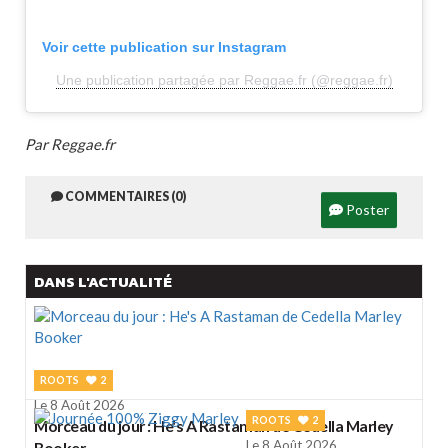
Voir cette publication sur Instagram
Une publication partagée par Reggae.fr (@reggae.fr)
Par Reggae.fr
COMMENTAIRES (0)
Poster
DANS L'ACTUALITÉ
ROOTS
2
Le 8 Août 2026
ROOTS
2
Morceau du jour : He's A Rastaman de Cedella Marley
Le 8 Août 2026
Booker