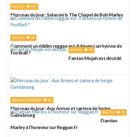
ROOTS
167
Morceau du jour : Selassie Is The Chapel de Bob Marley
ROOTS
78
Comment un riddim reggae est-il devenu un hymne de
ROOTS
39
football ?
Fantan Mojah est décédé
REGGAE FRANÇAIS
67
Morceau du jour : Aux Armes et cætera de Serge
ROOTS
73
Gainsbourg
Damian
Marley à l'honneur sur Reggae.fr