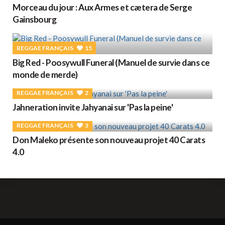
Morceau du jour : Aux Armes et cætera de Serge
Gainsbourg
REGGAE FRANÇAIS
15
Big Red - Poosywull Funeral (Manuel de survie dans ce
monde de merde)
REGGAE FRANÇAIS
2
Jahneration invite Jahyanai sur 'Pas la peine'
REGGAE FRANÇAIS
3
Don Maleko présente son nouveau projet 40 Carats
4.0