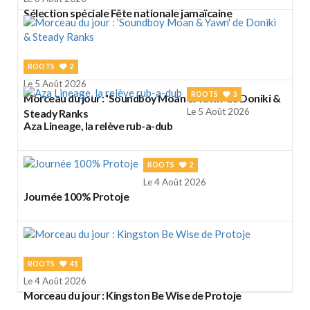
Sélection spéciale Fête nationale jamaïcaine
ROOTS
2
Le 5 Août 2026
ROOTS
3
Morceau du jour : 'Soundboy Moan & Yawn' de Doniki &
Le 5 Août 2026
Steady Ranks
Aza Lineage, la relève rub-a-dub
ROOTS
2
Le 4 Août 2026
Journée 100% Protoje
ROOTS
41
Le 4 Août 2026
Morceau du jour : Kingston Be Wise de Protoje