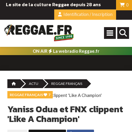
Le site de la culture Reggae depuis 28 ans
0
Identification / Inscription
ON AIR
La webradio Reggae.fr
ACTU
REGGAE FRANÇAIS
REGGAE FRANÇAIS
7
Yaniss Odua et FNX clippent
'Like A Champion'