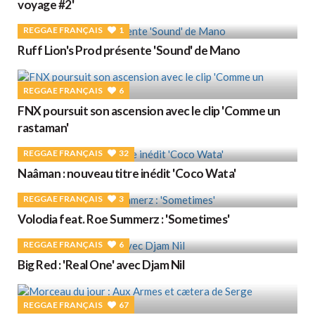
voyage #2'
REGGAE FRANÇAIS
1
Ruff Lion's Prod présente 'Sound' de Mano
REGGAE FRANÇAIS
6
FNX poursuit son ascension avec le clip 'Comme un
rastaman'
REGGAE FRANÇAIS
32
Naâman : nouveau titre inédit 'Coco Wata'
REGGAE FRANÇAIS
3
Volodia feat. Roe Summerz : 'Sometimes'
REGGAE FRANÇAIS
6
Big Red : 'Real One' avec Djam Nil
REGGAE FRANÇAIS
67