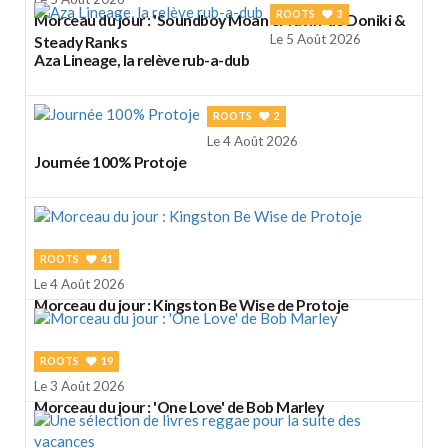
ROOTS
3
Morceau du jour : 'Soundboy Moan & Yawn' de Doniki &
Le 5 Août 2026
Steady Ranks
Aza Lineage, la relève rub-a-dub
ROOTS
2
Le 4 Août 2026
Journée 100% Protoje
ROOTS
41
Le 4 Août 2026
Morceau du jour : Kingston Be Wise de Protoje
ROOTS
19
Le 3 Août 2026
Morceau du jour : 'One Love' de Bob Marley