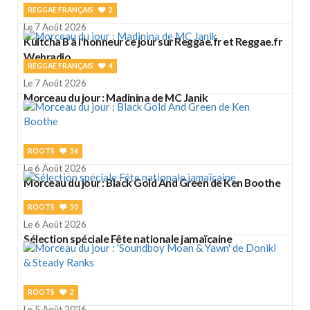
REGGAE FRANÇAIS
2
Le 7 Août 2026
Kultcha B à l'honneur ce jour sur Reggae.fr et Reggae.fr
Webradio
REGGAE FRANÇAIS
4
Le 7 Août 2026
Morceau du jour : Madinina de MC Janik
ROOTS
56
Le 6 Août 2026
Morceau du jour : Black Gold And Green de Ken Boothe
ROOTS
50
Le 6 Août 2026
Sélection spéciale Fête nationale jamaïcaine
ROOTS
2
Le 5 Août 2026