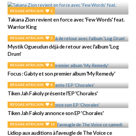
REGGAE AFRICAIN
5
Takana Zion revient en force avec 'Few Words' feat.
Warrior King
REGGAE AFRICAIN
3
Mystik Ogueudun déjà de retour avec l'album 'Log
Drum'
REGGAE AFRICAIN
4
Focus : Gabty et son premier album 'My Remedy'
REGGAE AFRICAIN
4
Tiken Jah Fakoly présente l'EP 'Chorales'
REGGAE AFRICAIN
4
Tiken Jah Fakoly annonce son EP 'Chorales'
REGGAE AFRICAIN
12
Lidiop aux auditions à l'aveugle de The Voice ce