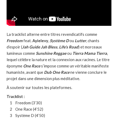
La tracklist alterne entre titres revendicatifs comme
Freedom
feat.
Ayielevy
,
Système D
ou
Lutter
, chants
d’espoir (
Jah Guide Jah Bless
,
Life’s Road
) et morceaux
lumineux comme
Sunshine Reggae
ou
Tierra Mama Tierra
,
lequel célèbre la nature et la connexion aux racines. Le titre
éponyme
One Race
s’impose comme un véritable manifeste
humaniste, avant que
Dub One Race
ne vienne conclure le
projet dans une dimension plus méditative.
À soutenir sur toutes les plateformes.
Tracklist :
1 Freedom (3’30)
2 One Race (4’52)
3 Système D (4’50)