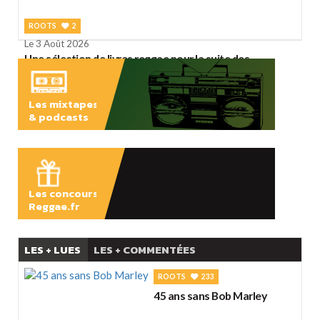
ROOTS
2
Le 3 Août 2026
Une sélection de livres reggae pour la suite des
vacances
Les mixtapes
& podcasts
ÉCOUTER
Les concours
Reggae.fr
LES + LUES
LES + COMMENTÉES
ROOTS
233
45 ans sans Bob Marley