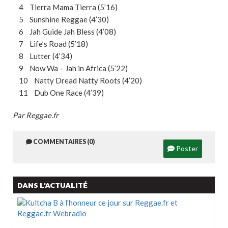
4 Tierra Mama Tierra (5’16)
5 Sunshine Reggae (4’30)
6 Jah Guide Jah Bless (4’08)
7 Life’s Road (5’18)
8 Lutter (4’34)
9 Now Wa – Jah in Africa (5’22)
10 Natty Dread Natty Roots (4’20)
11 Dub One Race (4’39)
Par Reggae.fr
COMMENTAIRES (0)
Poster
DANS L'ACTUALITÉ