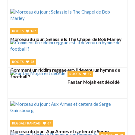
ROOTS
167
Morceau du jour : Selassie Is The Chapel de Bob Marley
ROOTS
78
Comment un riddim reggae est-il devenu un hymne de
ROOTS
39
football ?
Fantan Mojah est décédé
REGGAE FRANÇAIS
67
Morceau du jour : Aux Armes et cætera de Serge