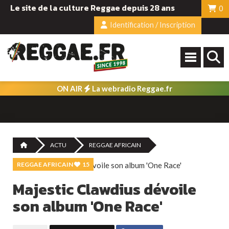
Le site de la culture Reggae depuis 28 ans
0
Identification / Inscription
ON AIR
La webradio Reggae.fr
ACTU
REGGAE AFRICAIN
REGGAE AFRICAIN
15
Majestic Clawdius dévoile
son album 'One Race'