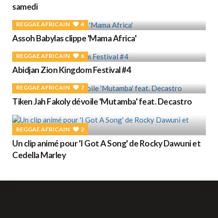
samedi
REGGAE AFRICAIN
4
Assoh Babylas clippe 'Mama Africa'
REGGAE AFRICAIN
6
Abidjan Zion Kingdom Festival #4
REGGAE AFRICAIN
7
Tiken Jah Fakoly dévoile 'Mutamba' feat. Decastro
REGGAE AFRICAIN
2
Un clip animé pour 'I Got A Song' de Rocky Dawuni et
Cedella Marley