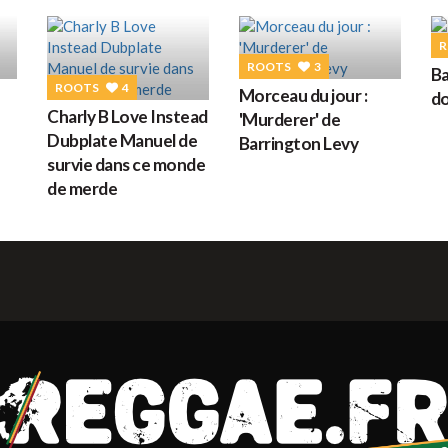
G
R
ROOTS
3
Ba
ROOTS
4
Morceau du jour :
do
M
Charly B Love Instead
'Murderer' de
Dubplate Manuel de
Barrington Levy
survie dans ce monde
de merde
H
L
s