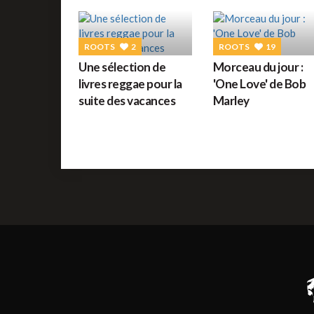
ROOTS
2
ROOTS
19
Une sélection de
Morceau du jour :
livres reggae pour la
'One Love' de Bob
suite des vacances
Marley