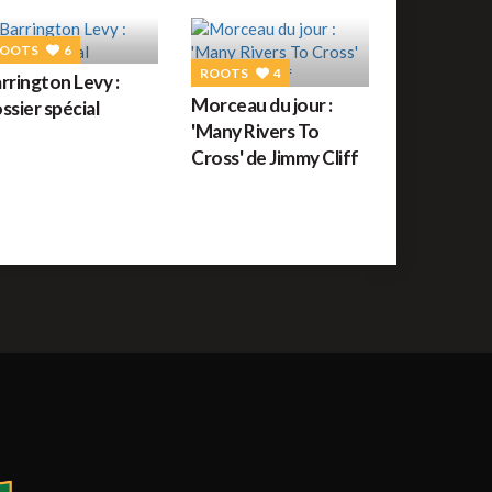
uide des festivals reggae : JUILLET 2026
OOTS
6
ROOTS
4
rrington Levy :
ROOTS
56
Morceau du jour :
ssier spécial
orceau du jour : War de Bob Marley
'Many Rivers To
Cross' de Jimmy Cliff
REGGAE FRANÇAIS
61
ommage à Tonton David ce jour sur Reggae.fr
REGGAE AFRICAIN
12
idiop aux auditions à l'aveugle de The Voice ce
amedi