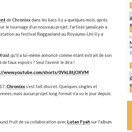
L
K
ent
de
Chronixx
dans les bacs il y a quelques mois, après
R
sur le tournage d’un nouveau projet, l'artiste jamaïcain a
restation au festival Reggaeland au Royaume-Uni il y a
L
M
fraid
, qu'il a lui-même annoncé comme étant extrait de son
 de faux espoirs ? Seul l'avenir le dira !
://www.youtube.com/shorts/0VkL8tjOXVM
L
M
17,
Chronixx
s’est fait discret. Quelques singles et
nées, mais aucun projet long format n’a vu le jour depuis.
L
S
ound
, fruit de sa collaboration avec
Lutan Fyah
sur l'album