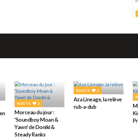
L
C
U
h
v
d
M
ROOTS
3
G
R
Aza Lineage, la relève
ROOTS
2
Mo
rub-a-dub
D
Morceau du jour :
een
Ki
'Soundboy Moan &
Pr
Yawn' de Doniki &
Steady Ranks