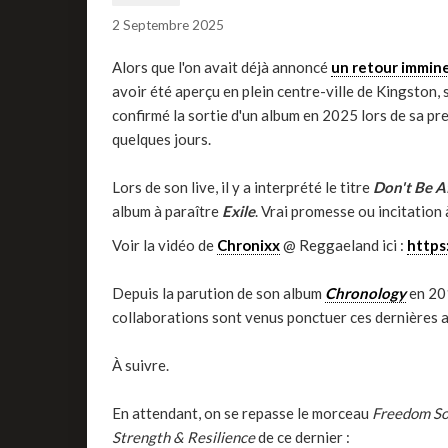
2 Septembre 2025
Alors que l'on avait déjà annoncé
un retour immin
avoir été aperçu en plein centre-ville de Kingston, 
confirmé la sortie d'un album en 2025 lors de sa p
quelques jours.
Lors de son live, il y a interprété le titre
Don't Be A
album à paraître
Exile
. Vrai promesse ou incitation à
Voir la vidéo de
Chronixx
@ Reggaeland ici :
https
Depuis la parution de son album
Chronology
en 20
collaborations sont venus ponctuer ces dernières an
À suivre.
En attendant, on se repasse le morceau
Freedom S
Strength & Resilience
de ce dernier :