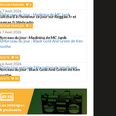
REGGAE FRANÇAIS
1
e 7 Août 2026
ultcha B à l'honneur ce jour sur Reggae.fr et
eggae.fr Webradio
REGGAE FRANÇAIS
2
e 7 Août 2026
orceau du jour : Madinina de MC Janik
ROOTS
56
e 6 Août 2026
orceau du jour : Black Gold And Green de Ken
Boothe
ROOTS
50
e 6 Août 2026
élection spéciale Fête nationale jamaïcaine
Les mixtapes
& podcasts
ROOTS
2