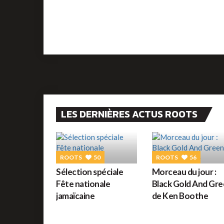
LES DERNIÈRES ACTUS ROOTS
ROOTS
50
ROOTS
56
Sélection spéciale
Morceau du jour :
Fête nationale
Black Gold And Gr
jamaïcaine
de Ken Boothe