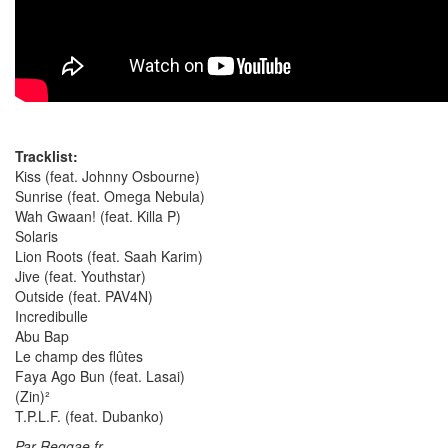
Tracklist:
Kiss (feat. Johnny Osbourne)
Sunrise (feat. Omega Nebula)
Wah Gwaan! (feat. Killa P)
Solaris
Lion Roots (feat. Saah Karim)
Jive (feat. Youthstar)
Outside (feat. PAV4N)
Incredibulle
Abu Bap
Le champ des flûtes
Faya Ago Bun (feat. Lasai)
(Zin)²
T.P.L.F. (feat. Dubanko)
Par Reggae.fr