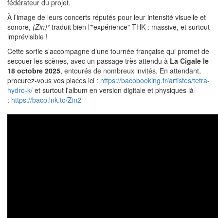
fédérateur du projet.
À l’image de leurs concerts réputés pour leur intensité visuelle et
sonore,
(Zin)²
traduit bien l'"expérience" THK : massive, et surtout
imprévisible !
Cette sortie s’accompagne d’une tournée française qui promet de
secouer les scènes, avec un passage très attendu à
La Cigale le
18 octobre 2025
, entourés de nombreux invités. En attendant,
procurez-vous vos places ici :
https://bacobooking.fr/artistes/tetra-
hydro-k/
et surtout l'album en version digitale et physiques là
:
https://baco.lnk.to/Zin2