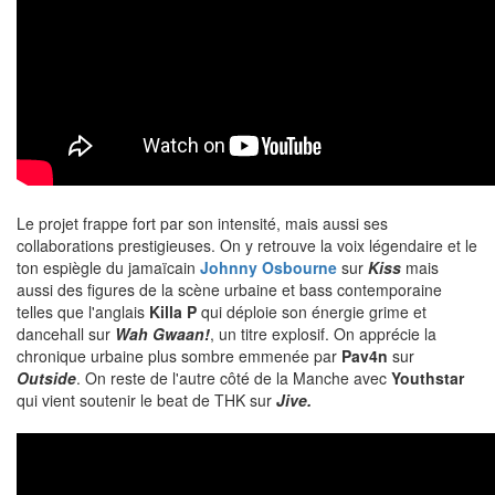
Le projet frappe fort par son intensité, mais aussi ses
collaborations prestigieuses. On y retrouve la voix légendaire et le
ton espiègle du jamaïcain
Johnny Osbourne
sur
Kiss
mais
aussi des figures de la scène urbaine et bass contemporaine
telles que l'anglais
Killa P
qui déploie son énergie grime et
dancehall sur
Wah Gwaan!
, un titre explosif. On apprécie la
chronique urbaine plus sombre emmenée par
Pav4n
sur
Outside
. On reste de l'autre côté de la Manche avec
Youthstar
qui vient soutenir le beat de THK sur
Jive.