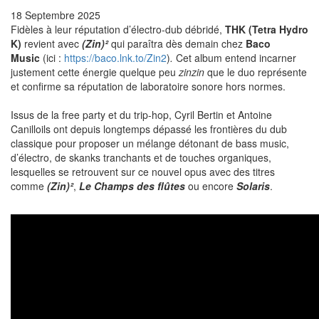
18 Septembre 2025
Fidèles à leur réputation d’électro-dub débridé,
THK (Tetra Hydro
K)
revient avec
(Zin)²
qui paraîtra dès demain chez
Baco
Music
(ici :
https://baco.lnk.to/Zin2
)
.
Cet album entend incarner
justement cette énergie quelque peu
zinzin
que le duo représente
et confirme sa réputation de laboratoire sonore hors normes.
Issus de la free party et du trip-hop, Cyril Bertin et Antoine
Canilloils ont depuis longtemps dépassé les frontières du dub
classique pour proposer un mélange détonant de bass music,
d’électro, de skanks tranchants et de touches organiques,
lesquelles se retrouvent sur ce nouvel opus avec des titres
comme
(Zin)²
,
Le Champs des flûtes
ou encore
Solaris
.