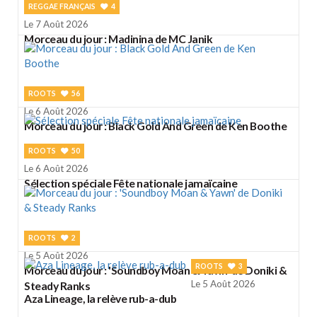
REGGAE FRANÇAIS
4
Le 7 Août 2026
Morceau du jour : Madinina de MC Janik
ROOTS
56
Le 6 Août 2026
Morceau du jour : Black Gold And Green de Ken Boothe
ROOTS
50
Le 6 Août 2026
Sélection spéciale Fête nationale jamaïcaine
ROOTS
2
Le 5 Août 2026
ROOTS
3
Morceau du jour : 'Soundboy Moan & Yawn' de Doniki &
Le 5 Août 2026
Steady Ranks
Aza Lineage, la relève rub-a-dub