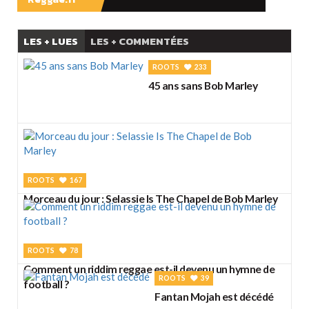
LES + LUES
LES + COMMENTÉES
ROOTS
233
45 ans sans Bob Marley
ROOTS
167
Morceau du jour : Selassie Is The Chapel de Bob Marley
ROOTS
78
Comment un riddim reggae est-il devenu un hymne de
ROOTS
39
football ?
Fantan Mojah est décédé