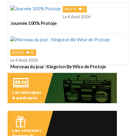
ROOTS
2
Le 4 Août 2026
Journée 100% Protoje
ROOTS
41
Le 4 Août 2026
Morceau du jour : Kingston Be Wise de Protoje
Les mixtapes
& podcasts
ÉCOUTER
Les concours
Reggae.fr