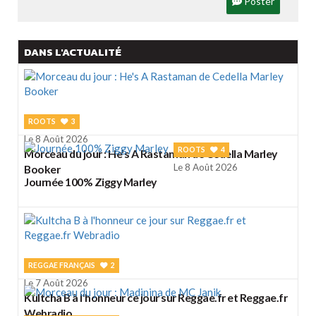
Poster
DANS L'ACTUALITÉ
ROOTS
3
Le 8 Août 2026
ROOTS
4
Morceau du jour : He's A Rastaman de Cedella Marley
Le 8 Août 2026
Booker
Journée 100% Ziggy Marley
REGGAE FRANÇAIS
2
Le 7 Août 2026
Kultcha B à l'honneur ce jour sur Reggae.fr et Reggae.fr
Webradio