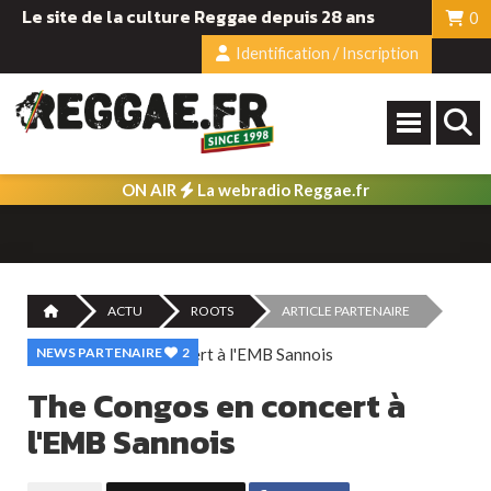
Le site de la culture Reggae depuis 28 ans
0
Identification / Inscription
ON AIR
La webradio Reggae.fr
ACTU
ROOTS
ARTICLE PARTENAIRE
NEWS PARTENAIRE
2
The Congos en concert à
l'EMB Sannois