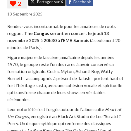
Partager sur X
Facebook
13 Septembre 2025
Rendez-vous incontournable pour les amateurs de roots
reggae :
The
Congos
seront en concert le jeudi 13
novembre 2025 à 20h30 à l’EMB Sannois
(à seulement 20
minutes de Paris).
Figure majeure de la scène jamaïcaine depuis les années
1970, le groupe reste l’un des rares à avoir conservé sa
formation originale. Cedric Myton, Ashanti Roy, Watty
Burnett - accompagnés à présent de Talash - portent haut et
fort l’héritage rasta, avec une cohésion vocale et spirituelle
qui transforme chacun de leurs shows en véritables
cérémonies.
Leur notoriété s’est forgée autour de l’album culte
Heart of
the Congos
, enregistré au Black Ark Studio de Lee "Scratch"
Perry. Un disque mythique qui renferme des classiques
comme
La La Bam Bam
,
Open The Gate
,
Congo Man
, et