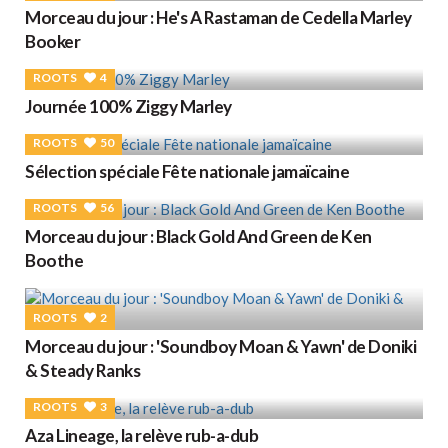
Morceau du jour : He's A Rastaman de Cedella Marley
Booker
ROOTS
4
Journée 100% Ziggy Marley
ROOTS
50
Sélection spéciale Fête nationale jamaïcaine
ROOTS
56
Morceau du jour : Black Gold And Green de Ken
Boothe
ROOTS
2
Morceau du jour : 'Soundboy Moan & Yawn' de Doniki
& Steady Ranks
ROOTS
3
Aza Lineage, la relève rub-a-dub