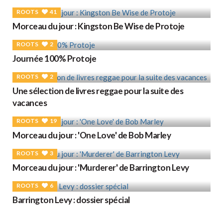
ROOTS
41
Morceau du jour : Kingston Be Wise de Protoje
ROOTS
2
Journée 100% Protoje
ROOTS
2
Une sélection de livres reggae pour la suite des
vacances
ROOTS
19
Morceau du jour : 'One Love' de Bob Marley
ROOTS
3
Morceau du jour : 'Murderer' de Barrington Levy
ROOTS
6
Barrington Levy : dossier spécial