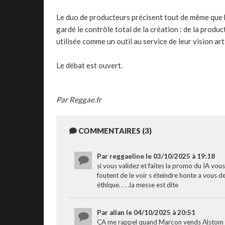
Le duo de producteurs précisent tout de même que bie
gardé le contrôle total de la création : de la product
utilisée comme un outil au service de leur vision ar
Le débat est ouvert.
Par Reggae.fr
COMMENTAIRES (3)
Par reggaeline le 03/10/2025 à 19:18
si vous validez et faites la promo du IA vous
foutent de le voir s éteindre honte a vous d
éthique. . . .la messe est dite
Par allan le 04/10/2025 à 20:51
ÇA me rappel quand Marcon vends Alstom au