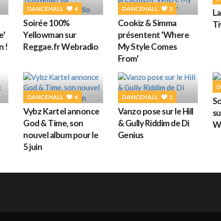
G
DANCEHALL
4
DANCEHALL
3
La
Soirée 100%
Cookiz & Simma
T
e'
Yellowman sur
présentent 'Where
n !
Reggae.fr Webradio
My Style Comes
M
From'
D
DANCEHALL
4
DANCEHALL
1
So
Vybz Kartel annonce
Vanzo pose sur le Hill
su
H
God & Time, son
& Gully Riddim de Di
W
nouvel album pour le
Genius
5 juin
L
s