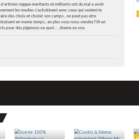
 d artistes reggae meritants et militants ont du mal a avoir
uvernent les medias s'ackokinent avec ceux qui veulent le
L
aire des choix et choisir son camps , on peut pas etre
M
C
etruisent en meme temps , en plus vous nous vendez l'IA un
 pris pour des pigenons ou quoi . . .shame on you
h
d
M
G
D
D