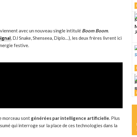
L
M
M
viennent avec un nouveau single intitulé
Boom Boom
.
J
ignal
, DJ Snake, Shenseea, Diplo…), les deux frères livrent ici
nergie festive.
L
K
R
L
M
 le morceau sont
générées par intelligence artificielle
. Plus
 assumé qui interroge sur la place de ces technologies dans la