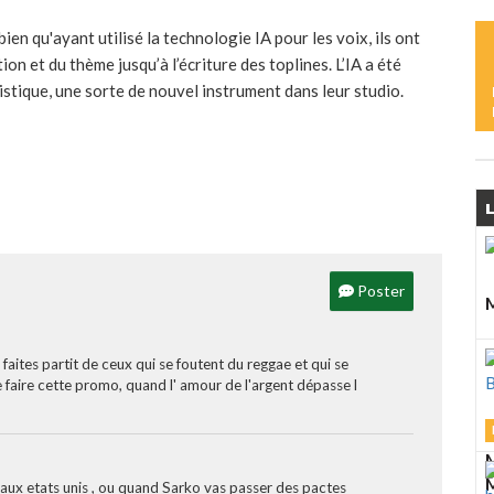
L
M
n qu'ayant utilisé la technologie IA pour les voix, ils ont
ion et du thème jusqu’à l’écriture des toplines. L’IA a été
tistique, une sorte de nouvel instrument dans leur studio.
L
S
L
L
M
D
Poster
A
M
 faites partit de ceux qui se foutent du reggae et qui se
e faire cette promo, quand l' amour de l'argent dépasse l
J
M
M
x etats unis , ou quand Sarko vas passer des pactes