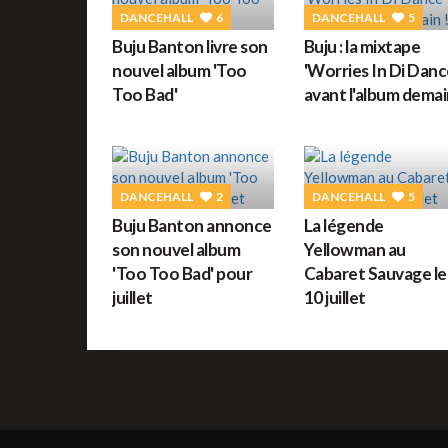
DANCEHALL
6
DANCEHALL
5
Buju Banton livre son
Buju : la mixtape
nouvel album 'Too
'Worries In Di Danc
Too Bad'
avant l'album demai
DANCEHALL
2
DANCEHALL
5
Buju Banton annonce
La légende
son nouvel album
Yellowman au
'Too Too Bad' pour
Cabaret Sauvage le
juillet
10 juillet