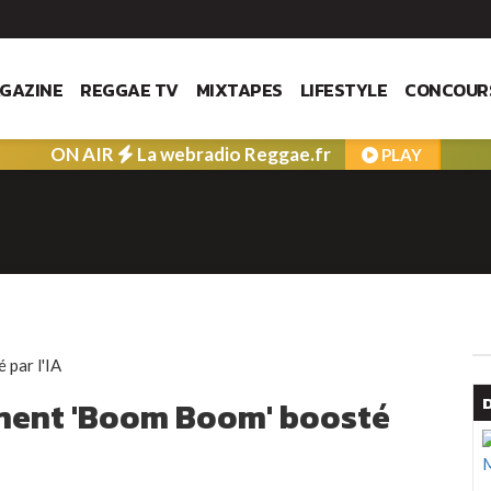
GAZINE
REGGAE TV
MIXTAPES
LIFESTYLE
CONCOUR
ON AIR
La webradio Reggae.fr
PLAY
ignent 'Boom Boom' boosté