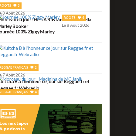
ROOTS
3
e 8 Août 2026
ROOTS
4
orceau du jour : He's A Rastaman de Cedella
Le 8 Août 2026
arley Booker
ournée 100% Ziggy Marley
REGGAE FRANÇAIS
2
e 7 Août 2026
ultcha B à l'honneur ce jour sur Reggae.fr et
eggae.fr Webradio
REGGAE FRANÇAIS
4
e 7 Août 2026
orceau du jour : Madinina de MC Janik
Les mixtapes
& podcasts
ROOTS
56