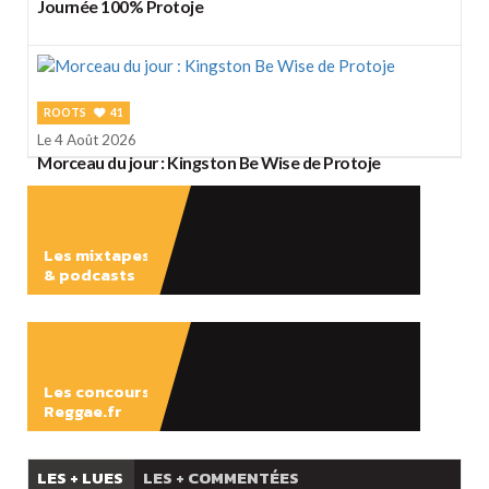
Journée 100% Protoje
ROOTS
41
Le 4 Août 2026
Morceau du jour : Kingston Be Wise de Protoje
Les mixtapes
& podcasts
ÉCOUTER
Les concours
Reggae.fr
LES + LUES
LES + COMMENTÉES