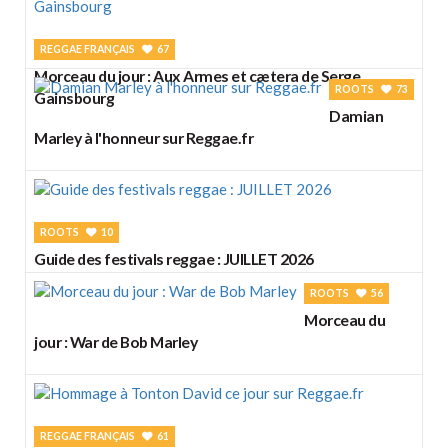
REGGAE FRANÇAIS
67
Morceau du jour : Aux Armes et cætera de Serge
ROOTS
73
Gainsbourg
Damian
Marley à l'honneur sur Reggae.fr
ROOTS
10
Guide des festivals reggae : JUILLET 2026
ROOTS
56
Morceau du
jour : War de Bob Marley
REGGAE FRANÇAIS
61