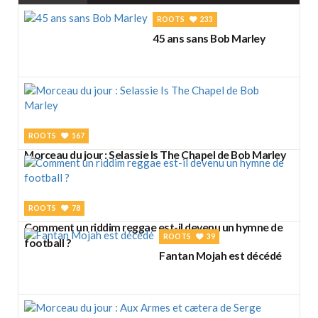
ROOTS
233
45 ans sans Bob Marley
ROOTS
167
Morceau du jour : Selassie Is The Chapel de Bob Marley
ROOTS
78
Comment un riddim reggae est-il devenu un hymne de
ROOTS
39
football ?
Fantan Mojah est décédé