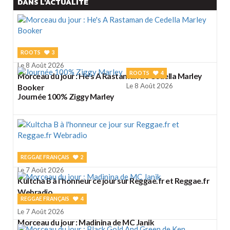
DANS L'ACTUALITÉ
ROOTS
3
Le 8 Août 2026
ROOTS
4
Morceau du jour : He's A Rastaman de Cedella Marley
Le 8 Août 2026
Booker
Journée 100% Ziggy Marley
REGGAE FRANÇAIS
2
Le 7 Août 2026
Kultcha B à l'honneur ce jour sur Reggae.fr et Reggae.fr
Webradio
REGGAE FRANÇAIS
4
Le 7 Août 2026
Morceau du jour : Madinina de MC Janik