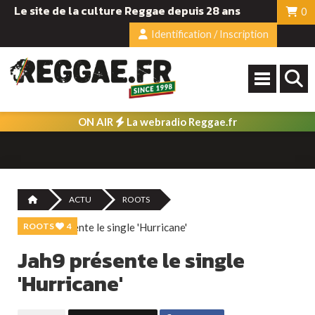
Le site de la culture Reggae depuis 28 ans
0
Identification / Inscription
ON AIR
La webradio Reggae.fr
ACTU
ROOTS
ROOTS
4
Jah9 présente le single
'Hurricane'