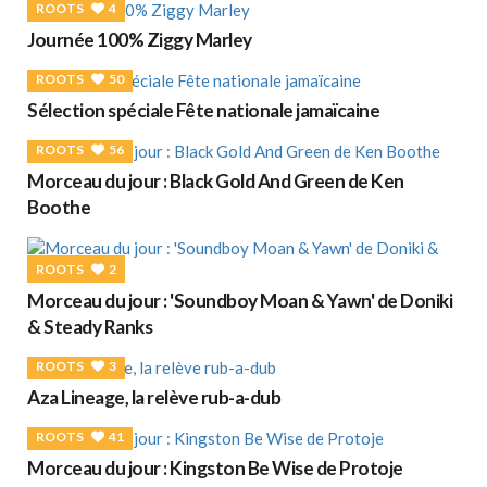
ROOTS
4
Journée 100% Ziggy Marley
ROOTS
50
Sélection spéciale Fête nationale jamaïcaine
ROOTS
56
Morceau du jour : Black Gold And Green de Ken
Boothe
ROOTS
2
Morceau du jour : 'Soundboy Moan & Yawn' de Doniki
& Steady Ranks
ROOTS
3
Aza Lineage, la relève rub-a-dub
ROOTS
41
Morceau du jour : Kingston Be Wise de Protoje