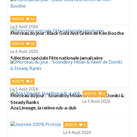
ROOTS
56
Le 6 Août 2026
Morceau du jour : Black Gold And Green de Ken Boothe
ROOTS
50
Le 6 Août 2026
Sélection spéciale Fête nationale jamaïcaine
ROOTS
2
Le 5 Août 2026
ROOTS
3
Morceau du jour : 'Soundboy Moan & Yawn' de Doniki &
Le 5 Août 2026
Steady Ranks
Aza Lineage, la relève rub-a-dub
ROOTS
2
Le 4 Août 2026