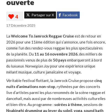
ouverte
Partager sur X
Facebook
17 Décembre 2025
La
Welcome To Jamrock Reggae Cruise
est de retour en
2026 pour une 11ème édition qui s’annonce, une fois encore,
comme l’un des rendez-vous reggae les plus spectaculaires
de la planète. Du
11 au 16 novembre 2026
, des milliers de
passionnés venus de plus de
50 pays
embarqueront à bord
du luxueux
Norwegian Joy
pour une expérience unique
mêlant musique, culture jamaïcaine et voyage.
Véritable festival flottant, la Jamrock Cruise propose
cinq
nuits d’animations non-stop
, rythmées par des concerts
live d’artistes parmi les plus renommés de la scène reggae et
dancehall, mais aussi par de nombreuses activités culturelles
et bien-être. Au programme :
soirées à thème
, sessions de
Nyabinghi drumming au lever du soleil
,
yoga
,
sound bath