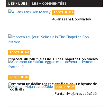
LES + LUES
LES + COMMENTÉES
ROOTS
233
45 ans sans Bob Marley
ROOTS
167
Morceau du jour : Selassie Is The Chapel de Bob Marley
ROOTS
78
Comment un riddim reggae est-il devenu un hymne de
ROOTS
39
football ?
Fantan Mojah est décédé