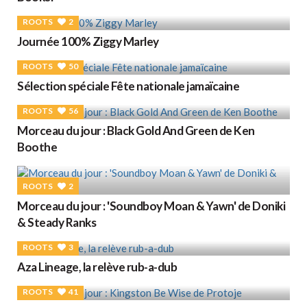
ROOTS
2
Journée 100% Ziggy Marley
ROOTS
50
Sélection spéciale Fête nationale jamaïcaine
ROOTS
56
Morceau du jour : Black Gold And Green de Ken
Boothe
ROOTS
2
Morceau du jour : 'Soundboy Moan & Yawn' de Doniki
& Steady Ranks
ROOTS
3
Aza Lineage, la relève rub-a-dub
ROOTS
41