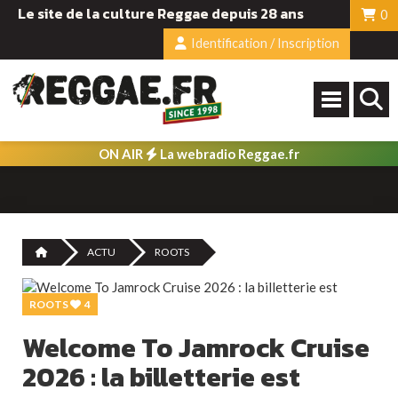
Le site de la culture Reggae depuis 28 ans
0
Identification / Inscription
ON AIR
La webradio Reggae.fr
ACTU
ROOTS
ROOTS
4
Welcome To Jamrock Cruise
2026 : la billetterie est