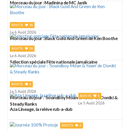
Morceau du jour : Madinina de MC Janik
ROOTS
56
Le 6 Août 2026
Morceau du jour : Black Gold And Green de Ken Boothe
ROOTS
50
Le 6 Août 2026
Sélection spéciale Fête nationale jamaïcaine
ROOTS
2
Le 5 Août 2026
ROOTS
3
Morceau du jour : 'Soundboy Moan & Yawn' de Doniki &
Le 5 Août 2026
Steady Ranks
Aza Lineage, la relève rub-a-dub
ROOTS
2