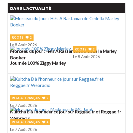
DANS L'ACTUALITÉ
ROOTS
2
Le 8 Août 2026
ROOTS
2
Morceau du jour : He's A Rastaman de Cedella Marley
Le 8 Août 2026
Booker
Journée 100% Ziggy Marley
REGGAE FRANÇAIS
2
Le 7 Août 2026
Kultcha B à l'honneur ce jour sur Reggae.fr et Reggae.fr
Webradio
REGGAE FRANÇAIS
4
Le 7 Août 2026