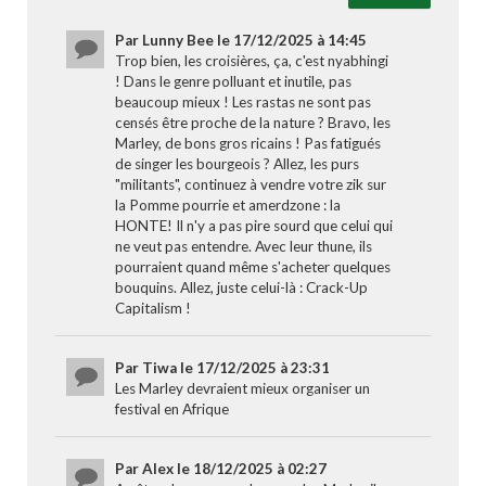
Par Lunny Bee le 17/12/2025 à 14:45
Trop bien, les croisières, ça, c'est nyabhingi
! Dans le genre polluant et inutile, pas
beaucoup mieux ! Les rastas ne sont pas
censés être proche de la nature ? Bravo, les
Marley, de bons gros ricains ! Pas fatigués
de singer les bourgeois ? Allez, les purs
"militants", continuez à vendre votre zik sur
la Pomme pourrie et amerdzone : la
HONTE! Il n'y a pas pire sourd que celui qui
ne veut pas entendre. Avec leur thune, ils
pourraient quand même s'acheter quelques
bouquins. Allez, juste celui-là : Crack-Up
Capitalism !
Par Tiwa le 17/12/2025 à 23:31
Les Marley devraient mieux organiser un
festival en Afrique
Par Alex le 18/12/2025 à 02:27