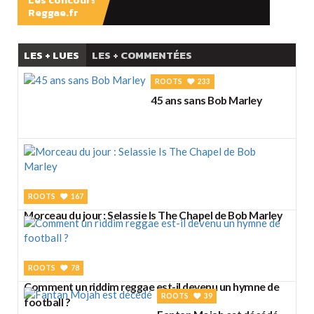
Reggae.fr
LES + LUES
LES + COMMENTÉES
ROOTS
233
45 ans sans Bob Marley
ROOTS
167
Morceau du jour : Selassie Is The Chapel de Bob Marley
ROOTS
78
Comment un riddim reggae est-il devenu un hymne de
ROOTS
39
football ?