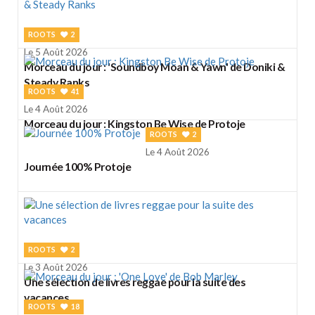
ROOTS
2
Le 5 Août 2026
Morceau du jour : 'Soundboy Moan & Yawn' de Doniki &
Steady Ranks
ROOTS
41
Le 4 Août 2026
Morceau du jour : Kingston Be Wise de Protoje
ROOTS
2
Le 4 Août 2026
Journée 100% Protoje
ROOTS
2
Le 3 Août 2026
Une sélection de livres reggae pour la suite des
vacances
ROOTS
18