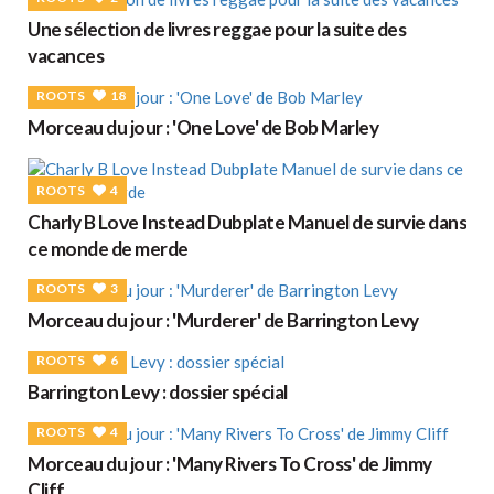
Une sélection de livres reggae pour la suite des
vacances
ROOTS
18
Morceau du jour : 'One Love' de Bob Marley
ROOTS
4
Charly B Love Instead Dubplate Manuel de survie dans
ce monde de merde
ROOTS
3
Morceau du jour : 'Murderer' de Barrington Levy
ROOTS
6
Barrington Levy : dossier spécial
ROOTS
4
Morceau du jour : 'Many Rivers To Cross' de Jimmy
Cliff