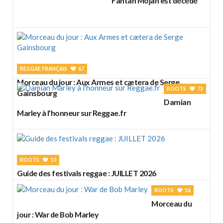
Fantan Mojah est décédé
REGGAE FRANÇAIS
67
Morceau du jour : Aux Armes et cætera de Serge
ROOTS
73
Gainsbourg
Damian
Marley à l'honneur sur Reggae.fr
ROOTS
10
Guide des festivals reggae : JUILLET 2026
ROOTS
56
Morceau du
jour : War de Bob Marley