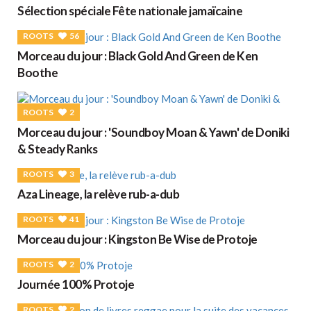
Sélection spéciale Fête nationale jamaïcaine
ROOTS
56
Morceau du jour : Black Gold And Green de Ken
Boothe
ROOTS
2
Morceau du jour : 'Soundboy Moan & Yawn' de Doniki
& Steady Ranks
ROOTS
3
Aza Lineage, la relève rub-a-dub
ROOTS
41
Morceau du jour : Kingston Be Wise de Protoje
ROOTS
2
Journée 100% Protoje
ROOTS
2