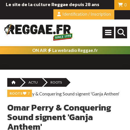
Le site de la culture Reggae depuis 28 ans
0
Identification / Inscription
ON AIR
La webradio Reggae.fr
ACTU
ROOTS
ROOTS
7
Omar Perry & Conquering
Sound signent 'Ganja
Anthem'