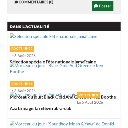
COMMENTAIRES (0)
Poster
DANS L'ACTUALITÉ
ROOTS
50
Le 6 Août 2026
Sélection spéciale Fête nationale jamaïcaine
ROOTS
56
Le 6 Août 2026
ROOTS
3
Morceau du jour : Black Gold And Green de Ken Boothe
Le 5 Août 2026
Aza Lineage, la relève rub-a-dub