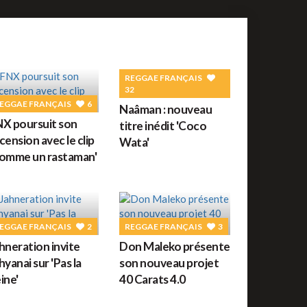
REGGAE FRANÇAIS
32
EGGAE FRANÇAIS
6
Naâman : nouveau
X poursuit son
titre inédit 'Coco
cension avec le clip
Wata'
omme un rastaman'
EGGAE FRANÇAIS
2
REGGAE FRANÇAIS
3
hneration invite
Don Maleko présente
hyanai sur 'Pas la
son nouveau projet
ine'
40 Carats 4.0