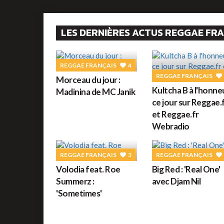
LES DERNIÈRES ACTUS REGGAE FR
REGGAE FRANÇAIS
4
REGGAE FRANÇAIS
Morceau du jour :
Kultcha B à l'honne
Madinina de MC Janik
ce jour sur Reggae.
et Reggae.fr
Webradio
REGGAE FRANÇAIS
3
REGGAE FRANÇAIS
Volodia feat. Roe
Big Red : 'Real One'
Summerz :
avec Djam Nil
'Sometimes'