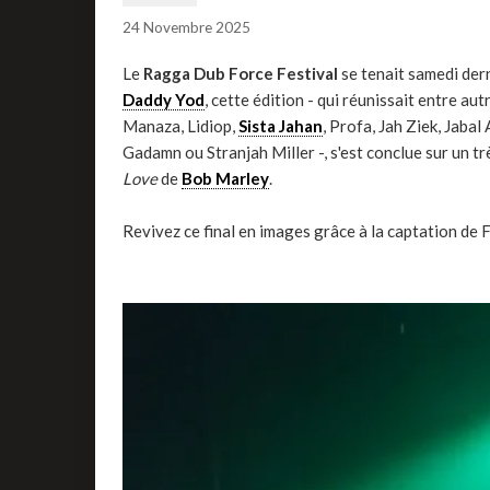
24 Novembre 2025
Le
Ragga Dub Force Festival
se tenait samedi der
Daddy Yod
, cette édition - qui réunissait entre aut
Manaza, Lidiop,
Sista Jahan
, Profa, Jah Ziek, Jaba
Gadamn ou Stranjah Miller -, s'est conclue sur un trè
Love
de
Bob Marley
.
Revivez ce final en images grâce à la captation de 