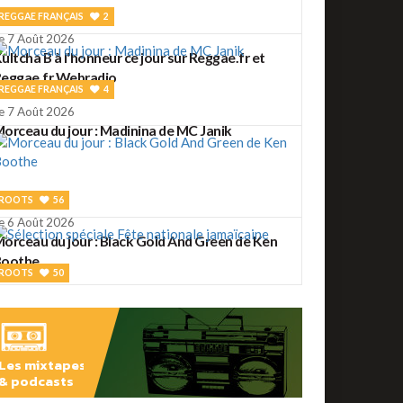
REGGAE FRANÇAIS
2
e 7 Août 2026
ultcha B à l'honneur ce jour sur Reggae.fr et
eggae.fr Webradio
REGGAE FRANÇAIS
4
e 7 Août 2026
orceau du jour : Madinina de MC Janik
ROOTS
56
e 6 Août 2026
orceau du jour : Black Gold And Green de Ken
Boothe
ROOTS
50
e 6 Août 2026
élection spéciale Fête nationale jamaïcaine
Les mixtapes
& podcasts
ROOTS
2