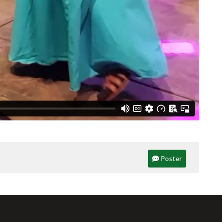
G
M
H
Poster
L
s