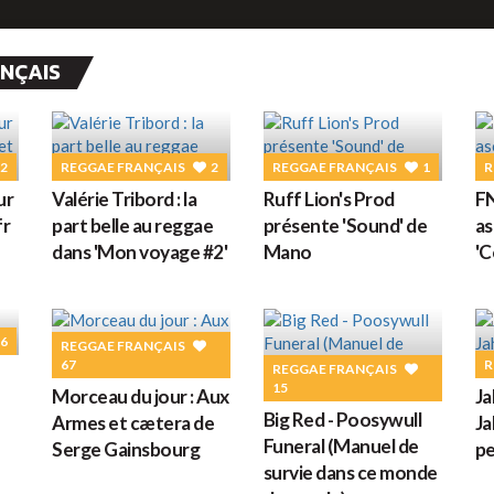
ANÇAIS
2
REGGAE FRANÇAIS
2
REGGAE FRANÇAIS
1
R
ur
Valérie Tribord : la
Ruff Lion's Prod
FN
fr
part belle au reggae
présente 'Sound' de
as
dans 'Mon voyage #2'
Mano
'C
6
REGGAE FRANÇAIS
67
R
REGGAE FRANÇAIS
15
Morceau du jour : Aux
Ja
Big Red - Poosywull
Armes et cætera de
Ja
Funeral (Manuel de
Serge Gainsbourg
pe
survie dans ce monde