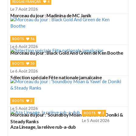
REGGAE FRANÇAIS
4
Le 7 Août 2026
Morceau du jour : Madinina de MC Janik
ROOTS
56
Le 6 Août 2026
Morceau du jour : Black Gold And Green de Ken Boothe
ROOTS
50
Le 6 Août 2026
Sélection spéciale Fête nationale jamaïcaine
ROOTS
2
Le 5 Août 2026
ROOTS
3
Morceau du jour : 'Soundboy Moan & Yawn' de Doniki &
Le 5 Août 2026
Steady Ranks
Aza Lineage, la relève rub-a-dub