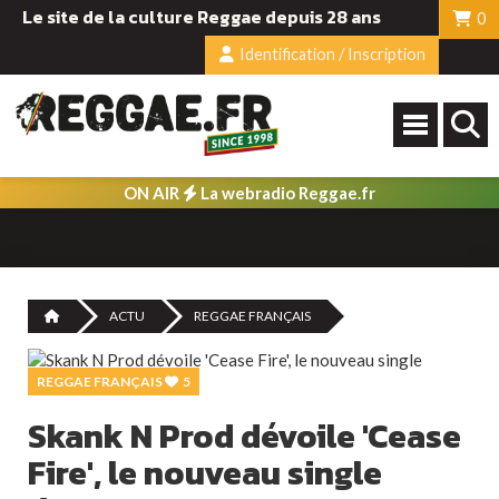
Le site de la culture Reggae depuis 28 ans
0
Identification / Inscription
ON AIR
La webradio Reggae.fr
ACTU
REGGAE FRANÇAIS
REGGAE FRANÇAIS
5
Skank N Prod dévoile 'Cease
Fire', le nouveau single