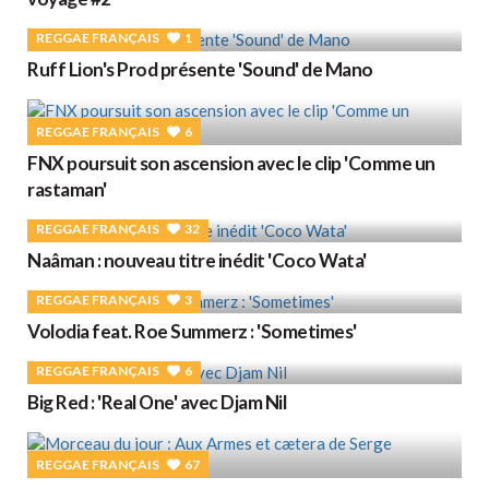
REGGAE FRANÇAIS
1
Ruff Lion's Prod présente 'Sound' de Mano
REGGAE FRANÇAIS
6
FNX poursuit son ascension avec le clip 'Comme un
rastaman'
REGGAE FRANÇAIS
32
Naâman : nouveau titre inédit 'Coco Wata'
REGGAE FRANÇAIS
3
Volodia feat. Roe Summerz : 'Sometimes'
REGGAE FRANÇAIS
6
Big Red : 'Real One' avec Djam Nil
REGGAE FRANÇAIS
67