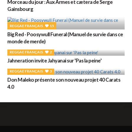
Morceau du jour : Aux Armes et cætera de Serge
Gainsbourg
REGGAE FRANÇAIS
15
Big Red - Poosywull Funeral (Manuel de survie dans ce
monde de merde)
REGGAE FRANÇAIS
2
Jahneration invite Jahyanai sur 'Pas la peine'
REGGAE FRANÇAIS
3
Don Maleko présente son nouveau projet 40 Carats
4.0