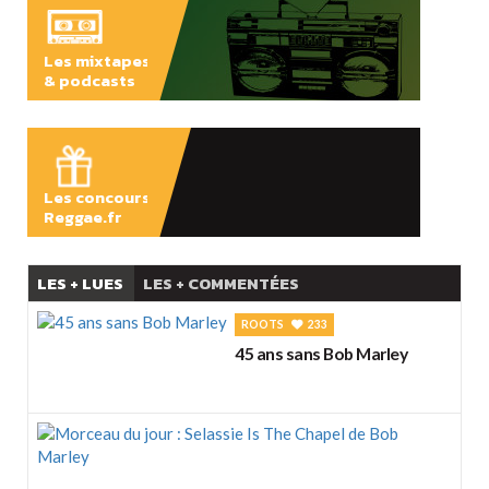
vacances
Les mixtapes
& podcasts
ÉCOUTER
Les concours
Reggae.fr
LES + LUES
LES + COMMENTÉES
ROOTS
233
45 ans sans Bob Marley