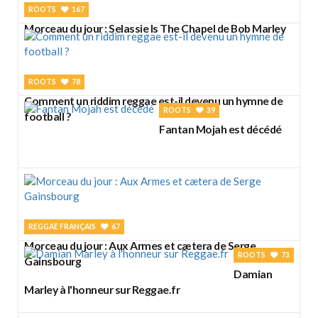
ROOTS
167
Morceau du jour : Selassie Is The Chapel de Bob Marley
ROOTS
78
Comment un riddim reggae est-il devenu un hymne de
ROOTS
39
football ?
Fantan Mojah est décédé
REGGAE FRANÇAIS
67
Morceau du jour : Aux Armes et cætera de Serge
ROOTS
73
Gainsbourg
Damian
Marley à l'honneur sur Reggae.fr