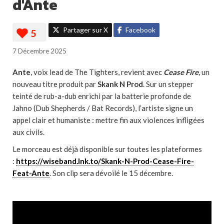
d'Ante
Partager sur X
Facebook
7 Décembre 2025
Ante
, voix lead de The Tighters, revient avec
Cease Fire
, un
nouveau titre produit par
Skank N Prod
. Sur un stepper
teinté de rub-a-dub enrichi par la batterie profonde de
Jahno (Dub Shepherds / Bat Records), l’artiste signe un
appel clair et humaniste : mettre fin aux violences infligées
aux civils.
Le morceau est déjà disponible sur toutes les plateformes
:
https://wiseband.lnk.to/Skank-N-Prod-Cease-Fire-
Feat-Ante
. Son clip sera dévoilé le 15 décembre.