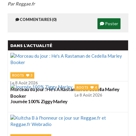
Par Reggae.fr
COMMENTAIRES (0)
Poster
DANS L'ACTUALITÉ
ROOTS
3
Le 8 Août 2026
ROOTS
4
Morceau du jour : He's A Rastaman de Cedella Marley
Le 8 Août 2026
Booker
Journée 100% Ziggy Marley