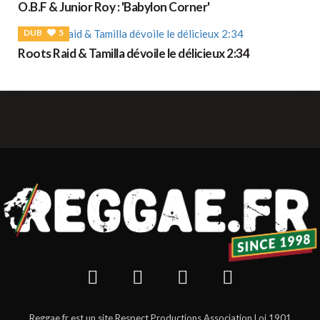
O.B.F & Junior Roy : 'Babylon Corner'
DUB
5
Roots Raid & Tamilla dévoile le délicieux 2:34
Reggae.fr est un site Respect Productions Association Loi 1901