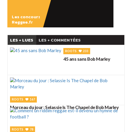
Les concours
Reggae.fr
LES + LUES
LES + COMMENTÉES
ROOTS
233
45 ans sans Bob Marley
ROOTS
167
Morceau du jour : Selassie Is The Chapel de Bob Marley
ROOTS
78