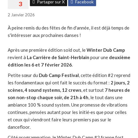
Partager sur X
Facebook
2 Janvier 2026
À peine remis du des fêtes de fin d'année, il est déjà temps de
s'intéresser aux prochaines danses !
Après une première édition sold out, le
Winter Dub Camp
revient à
La Carrière de Saint-Herblain
pour une
deuxième
édition les 6 et 7 février 2026
.
Petite sœur du
Dub Camp Festival
, cette édition #2 reprend
les fondamentaux qui ont fait le succès du format :
2 jours, 2
scènes, 4 sound systems, 12 crews
, et surtout
7 heures de
son non-stop chaque soir, de 21h à 4h
, le tout dans une
ambiance 100 % sound system. Une promesse de vibrations
continues, pensées autant pour les initié·es que pour celles
et ceux qui viendront faire leurs premiers pas sur le
dancefloor.
Côté programmation, le Winter Dub Camp #2 frappe fort.