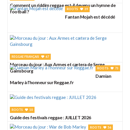
Comment un riddim reggae est-il devenu un hymne de
ROOTS
39
football ?
Fantan Mojah est décédé
REGGAE FRANÇAIS
67
Morceau du jour : Aux Armes et cætera de Serge
ROOTS
73
Gainsbourg
Damian
Marley à l'honneur sur Reggae.fr
ROOTS
10
Guide des festivals reggae : JUILLET 2026
ROOTS
56