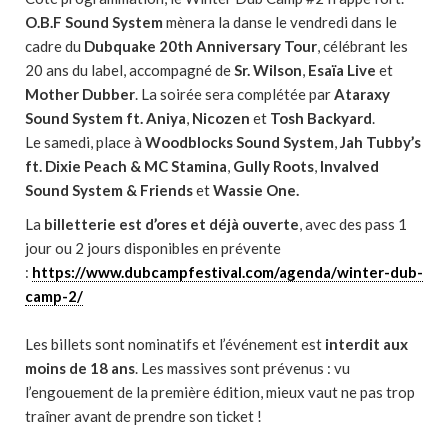
O.B.F Sound System
mènera la danse le vendredi dans le
cadre du
Dubquake 20th Anniversary Tour
, célébrant les
20 ans du label, accompagné de
Sr. Wilson
,
Esaïa Live
et
Mother Dubber
. La soirée sera complétée par
Ataraxy
Sound System ft. Aniya
,
Nicozen
et
Tosh Backyard
.
Le samedi, place à
Woodblocks Sound System
,
Jah Tubby’s
ft. Dixie Peach & MC Stamina
,
Gully Roots
,
Invalved
Sound System & Friends
et
Wassie One.
La
billetterie est d’ores et déjà ouverte
, avec des pass 1
jour ou 2 jours disponibles en prévente
:
https://www.dubcampfestival.com/agenda/winter-dub-
camp-2/
Les billets sont nominatifs et l’événement est
interdit aux
moins de 18 ans
. Les massives sont prévenus : vu
l’engouement de la première édition, mieux vaut ne pas trop
traîner avant de prendre son ticket !