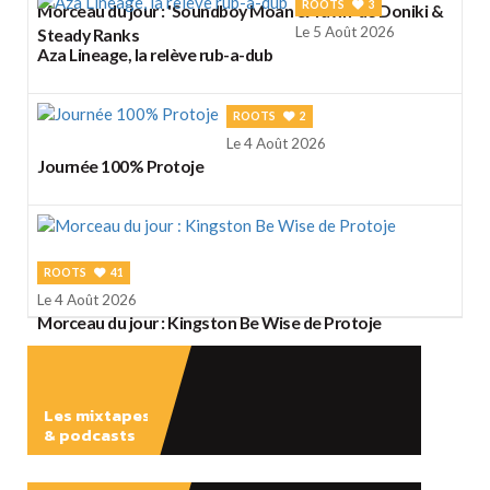
ROOTS
3
Morceau du jour : 'Soundboy Moan & Yawn' de Doniki &
Le 5 Août 2026
Steady Ranks
Aza Lineage, la relève rub-a-dub
ROOTS
2
Le 4 Août 2026
Journée 100% Protoje
ROOTS
41
Le 4 Août 2026
Morceau du jour : Kingston Be Wise de Protoje
Les mixtapes
& podcasts
ÉCOUTER