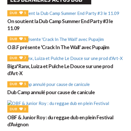
DUB
5
On soutient la Dub Camp Summer End Party #3 le
11.09
DUB
5
O.B.F présente 'Crack In The Wall' avec Pupajim
DUB
7
Biga*Ranx, Luiza et Pulche Le Douce sur une prod
d'Art-X
DUB
5
Dub Camp annulé pour cause de canicule
DUB
2
OBF & Junior Roy : du reggae dub en plein Festival
d'Avignon