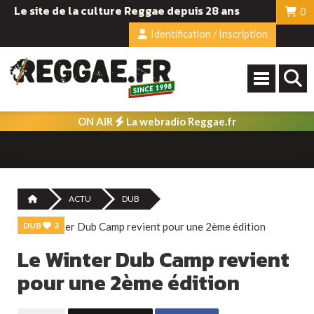
Le site de la culture Reggae depuis 28 ans
0
Identification / Inscription
ON AIR
La webradio Reggae.fr
ACTU
DUB
DUB
3
Le Winter Dub Camp revient
pour une 2ème édition