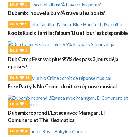
DUB
5
Dubamix : nouvel album 'À travers les ponts'
DUB
3
Roots Raid x Tamilla : l'album 'Blue Hour' est disponible
DUB
3
Dub Camp Festival : plus 95% des pass 3 jours déjà
épuisés !
DUB
11
Free Party Is No Crime : droit de réponse musical
DUB
2
Dubamix reprend L'Estaca avec Maragan, El
Comunero et The Klezmatics
DUB
4