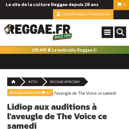
Le site de la culture Reggae depuis 28 ans
0
Identification / Inscription
ON AIR
La webradio Reggae.fr
ACTU
REGGAE AFRICAIN
REGGAE AFRICAIN
12
Lidiop aux auditions à
l'aveugle de The Voice ce
samedi