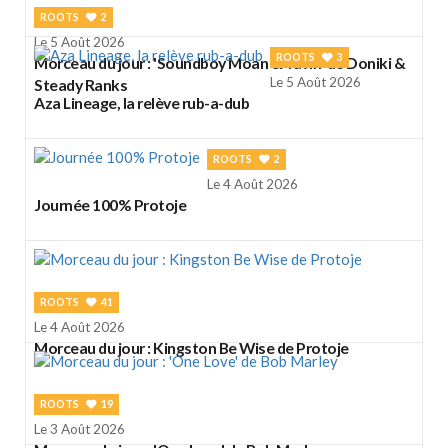
ROOTS
2
Le 5 Août 2026
ROOTS
3
Morceau du jour : 'Soundboy Moan & Yawn' de Doniki &
Le 5 Août 2026
Steady Ranks
Aza Lineage, la relève rub-a-dub
ROOTS
2
Le 4 Août 2026
Journée 100% Protoje
ROOTS
41
Le 4 Août 2026
Morceau du jour : Kingston Be Wise de Protoje
ROOTS
19
Le 3 Août 2026