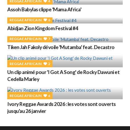
REGGAE AFRICAIN
4
Assoh Babylas clippe 'Mama Africa'
REGGAE AFRICAIN
6
Abidjan Zion Kingdom Festival #4
REGGAE AFRICAIN
7
Tiken Jah Fakoly dévoile 'Mutamba' feat. Decastro
REGGAE AFRICAIN
2
Un clip animé pour 'I Got A Song' de Rocky Dawuni et
Cedella Marley
REGGAE AFRICAIN
6
Ivory Reggae Awards 2026 : les votes sont ouverts
jusqu'au 26 janvier