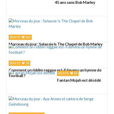
45 ans sans Bob Marley
ROOTS
167
Morceau du jour : Selassie Is The Chapel de Bob Marley
ROOTS
78
Comment un riddim reggae est-il devenu un hymne de
ROOTS
39
football ?
Fantan Mojah est décédé