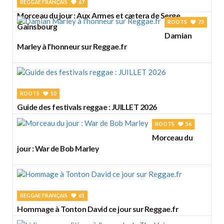
REGGAE FRANÇAIS
67
Morceau du jour : Aux Armes et cætera de Serge
ROOTS
73
Gainsbourg
Damian
Marley à l'honneur sur Reggae.fr
ROOTS
10
Guide des festivals reggae : JUILLET 2026
ROOTS
56
Morceau du
jour : War de Bob Marley
REGGAE FRANÇAIS
61
Hommage à Tonton David ce jour sur Reggae.fr