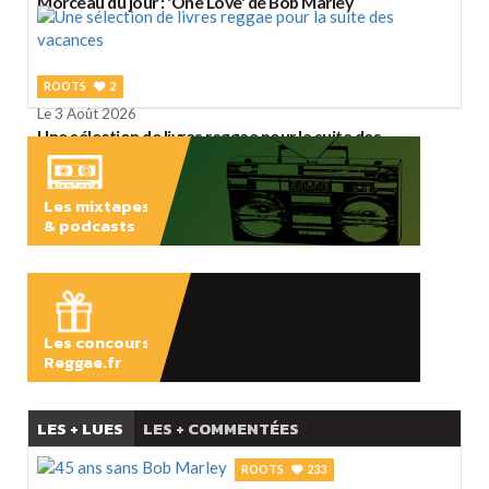
Morceau du jour : 'One Love' de Bob Marley
ROOTS
2
Le 3 Août 2026
Une sélection de livres reggae pour la suite des
vacances
Les mixtapes
& podcasts
ÉCOUTER
Les concours
Reggae.fr
LES + LUES
LES + COMMENTÉES
ROOTS
233