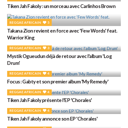
Tiken Jah Fakoly : un morceau avec Carlinhos Brown
REGGAE AFRICAIN
5
Takana Zion revient en force avec 'Few Words' feat.
Warrior King
REGGAE AFRICAIN
3
Mystik Ogueudun déjà de retour avec l'album 'Log
Drum'
REGGAE AFRICAIN
4
Focus : Gabty et son premier album 'My Remedy'
REGGAE AFRICAIN
4
Tiken Jah Fakoly présente l'EP 'Chorales'
REGGAE AFRICAIN
4
Tiken Jah Fakoly annonce son EP 'Chorales'