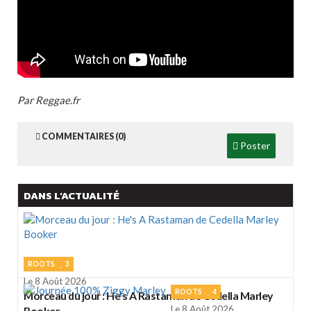
Par Reggae.fr
COMMENTAIRES (0)
Poster
DANS L'ACTUALITÉ
ROOTS
3
Le 8 Août 2026
ROOTS
4
Morceau du jour : He's A Rastaman de Cedella Marley
Le 8 Août 2026
Booker