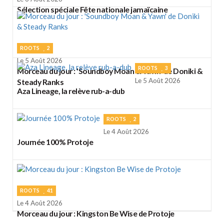
Sélection spéciale Fête nationale jamaïcaine
ROOTS
2
Le 5 Août 2026
ROOTS
3
Morceau du jour : 'Soundboy Moan & Yawn' de Doniki &
Le 5 Août 2026
Steady Ranks
Aza Lineage, la relève rub-a-dub
ROOTS
2
Le 4 Août 2026
Journée 100% Protoje
ROOTS
41
Le 4 Août 2026
Morceau du jour : Kingston Be Wise de Protoje