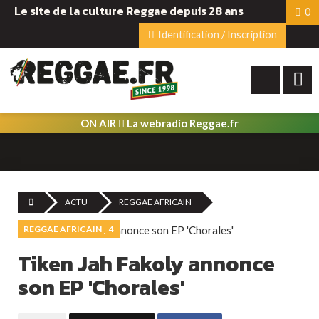
Le site de la culture Reggae depuis 28 ans
0
Identification / Inscription
ON AIR
La webradio Reggae.fr
ACTU
REGGAE AFRICAIN
REGGAE AFRICAIN
4
Tiken Jah Fakoly annonce
son EP 'Chorales'