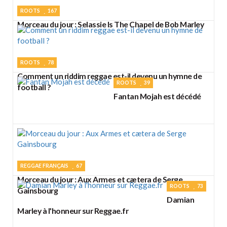
ROOTS
167
Morceau du jour : Selassie Is The Chapel de Bob Marley
ROOTS
78
Comment un riddim reggae est-il devenu un hymne de
ROOTS
39
football ?
Fantan Mojah est décédé
REGGAE FRANÇAIS
67
Morceau du jour : Aux Armes et cætera de Serge
ROOTS
73
Gainsbourg
Damian
Marley à l'honneur sur Reggae.fr