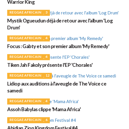
Warrior King
REGGAE AFRICAIN
3
Mystik Ogueudun déjà de retour avec l'album 'Log
Drum'
REGGAE AFRICAIN
4
Focus : Gabty et son premier album 'My Remedy'
REGGAE AFRICAIN
4
Tiken Jah Fakoly présente l'EP 'Chorales'
REGGAE AFRICAIN
12
Lidiop aux auditions à l'aveugle de The Voice ce
samedi
REGGAE AFRICAIN
4
Assoh Babylas clippe 'Mama Africa'
REGGAE AFRICAIN
6
Abidjan Zion Kingdom Festival #4