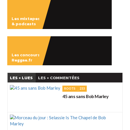
Les mixtapes
& podcasts
ÉCOUTER
Les concours
Reggae.fr
LES + LUES
LES + COMMENTÉES
ROOTS
233
45 ans sans Bob Marley