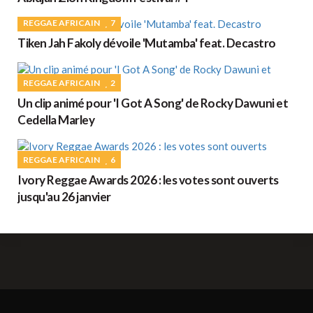
REGGAE AFRICAIN
7
Tiken Jah Fakoly dévoile 'Mutamba' feat. Decastro
REGGAE AFRICAIN
2
Un clip animé pour 'I Got A Song' de Rocky Dawuni et
Cedella Marley
REGGAE AFRICAIN
6
Ivory Reggae Awards 2026 : les votes sont ouverts
jusqu'au 26 janvier