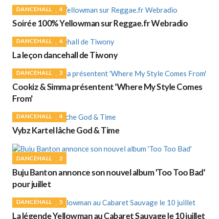
DANCEHALL
4
Soirée 100% Yellowman sur Reggae.fr Webradio
DANCEHALL
6
La leçon dancehall de Tiwony
DANCEHALL
3
Cookiz & Simma présentent 'Where My Style Comes
From'
DANCEHALL
4
Vybz Kartel lâche God & Time
DANCEHALL
2
Buju Banton annonce son nouvel album 'Too Too Bad'
pour juillet
DANCEHALL
5
La légende Yellowman au Cabaret Sauvage le 10 juillet