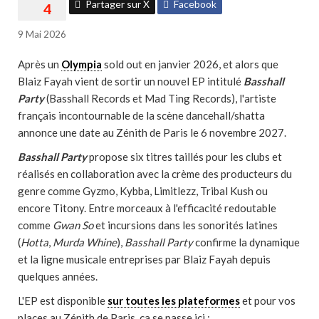
Partager sur X
Facebook
9 Mai 2026
Après un
Olympia
sold out en janvier 2026, et alors que
Blaiz Fayah vient de sortir un nouvel EP intitulé
Basshall
Party
(Basshall Records et Mad Ting Records), l'artiste
français incontournable de la scène dancehall/shatta
annonce une date au Zénith de Paris le 6 novembre 2027.
Basshall Party
propose six titres taillés pour les clubs et
réalisés en collaboration avec la crème des producteurs du
genre comme Gyzmo, Kybba, Limitlezz, Tribal Kush ou
encore Titony. Entre morceaux à l'efficacité redoutable
comme
Gwan So
et incursions dans les sonorités latines
(
Hotta
,
Murda Whine
),
Basshall Party
confirme la dynamique
et la ligne musicale entreprises par Blaiz Fayah depuis
quelques années.
L'EP est disponible
sur toutes les plateformes
et pour vos
places au Zénith de Paris, ça se passe ici :