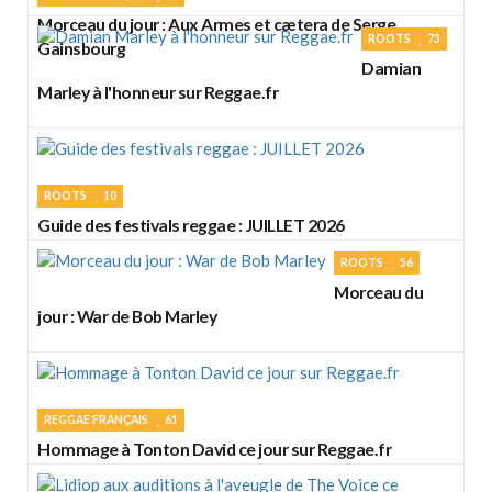
Morceau du jour : Aux Armes et cætera de Serge
ROOTS
73
Gainsbourg
Damian
Marley à l'honneur sur Reggae.fr
ROOTS
10
Guide des festivals reggae : JUILLET 2026
ROOTS
56
Morceau du
jour : War de Bob Marley
REGGAE FRANÇAIS
61
Hommage à Tonton David ce jour sur Reggae.fr