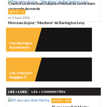
Charly B Love Instead Dubplate Manuel de survie dans
ce monde de merde
ROOTS
3
Le 2 Août 2026
Morceau du jour : 'Murderer' de Barrington Levy
Les mixtapes
& podcasts
ÉCOUTER
Les concours
Reggae.fr
LES + LUES
LES + COMMENTÉES
ROOTS
233
45 ans sans Bob Marley