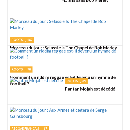
ROOTS
167
Morceau du jour : Selassie Is The Chapel de Bob Marley
ROOTS
78
Comment un riddim reggae est-il devenu un hymne de
ROOTS
39
football ?
Fantan Mojah est décédé
REGGAE FRANÇAIS
67