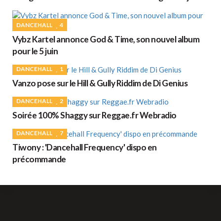
DANCEHALL
4
Vybz Kartel annonce God & Time, son nouvel album
pour le 5 juin
DANCEHALL
1
Vanzo pose sur le Hill & Gully Riddim de Di Genius
DANCEHALL
2
Soirée 100% Shaggy sur Reggae.fr Webradio
DANCEHALL
7
Tiwony : 'Dancehall Frequency' dispo en
précommande