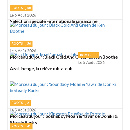
ROOTS
50
Le 6 Août 2026
Sélection spéciale Fête nationale jamaïcaine
ROOTS
56
Le 6 Août 2026
ROOTS
3
Morceau du jour : Black Gold And Green de Ken Boothe
Le 5 Août 2026
Aza Lineage, la relève rub-a-dub
ROOTS
2
Le 5 Août 2026
Morceau du jour : 'Soundboy Moan & Yawn' de Doniki &
Steady Ranks
ROOTS
41