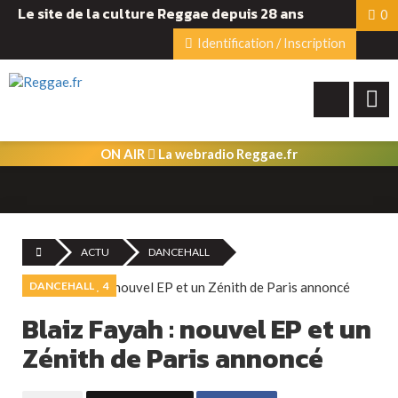
Le site de la culture Reggae depuis 28 ans
0
Identification / Inscription
ON AIR
La webradio Reggae.fr
ACTU
DANCEHALL
DANCEHALL
4
Blaiz Fayah : nouvel EP et un
Zénith de Paris annoncé