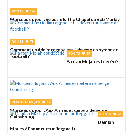
ROOTS
167
Morceau du jour : Selassie Is The Chapel de Bob Marley
ROOTS
78
Comment un riddim reggae est-il devenu un hymne de
ROOTS
39
football ?
Fantan Mojah est décédé
REGGAE FRANÇAIS
67
Morceau du jour : Aux Armes et cætera de Serge
ROOTS
73
Gainsbourg
Damian
Marley à l'honneur sur Reggae.fr