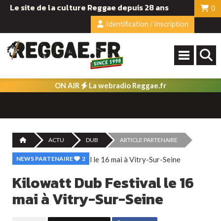
Le site de la culture Reggae depuis 28 ans
0
Identification / Inscription
ON AIR
La webradio Reggae.fr
ACTU
DUB
ARTICLE PARTENAIRE
NEWS PARTENAIRE
2
Kilowatt Dub Festival le 16
mai à Vitry-Sur-Seine