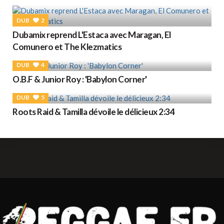
DUB
2
Dubamix reprend L'Estaca avec Maragan, El
Comunero et The Klezmatics
DUB
4
O.B.F & Junior Roy : 'Babylon Corner'
DUB
5
Roots Raid & Tamilla dévoile le délicieux 2:34