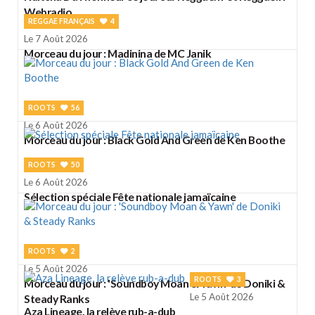
Webradio
REGGAE FRANÇAIS
4
Le 7 Août 2026
Morceau du jour : Madinina de MC Janik
ROOTS
56
Le 6 Août 2026
Morceau du jour : Black Gold And Green de Ken Boothe
ROOTS
50
Le 6 Août 2026
Sélection spéciale Fête nationale jamaïcaine
ROOTS
2
Le 5 Août 2026
ROOTS
3
Morceau du jour : 'Soundboy Moan & Yawn' de Doniki &
Le 5 Août 2026
Steady Ranks
Aza Lineage, la relève rub-a-dub