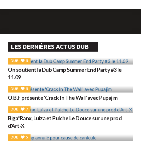
LES DERNIÈRES ACTUS DUB
DUB
5
On soutient la Dub Camp Summer End Party #3 le
11.09
DUB
5
O.B.F présente 'Crack In The Wall' avec Pupajim
DUB
7
Biga*Ranx, Luiza et Pulche Le Douce sur une prod
d'Art-X
DUB
5