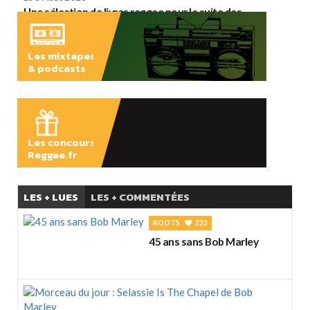
Une sélection de livres reggae pour la suite des
vacances
Les mixtapes
& podcasts
ÉCOUTER
Les concours
Reggae.fr
LES + LUES
LES + COMMENTÉES
ROOTS
233
45 ans sans Bob Marley