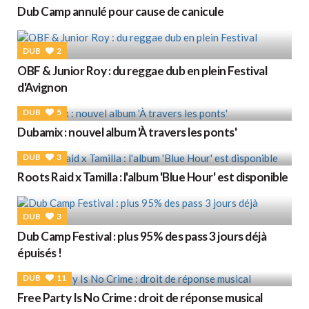
Dub Camp annulé pour cause de canicule
DUB
2
OBF & Junior Roy : du reggae dub en plein Festival
d'Avignon
DUB
5
Dubamix : nouvel album 'À travers les ponts'
DUB
3
Roots Raid x Tamilla : l'album 'Blue Hour' est disponible
DUB
3
Dub Camp Festival : plus 95% des pass 3 jours déjà
épuisés !
DUB
11
Free Party Is No Crime : droit de réponse musical