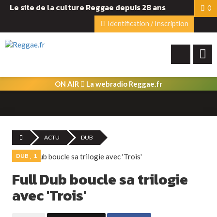
Le site de la culture Reggae depuis 28 ans
0
Identification / Inscription
ON AIR
La webradio Reggae.fr
ACTU
DUB
DUB
1
Full Dub boucle sa trilogie
avec 'Trois'