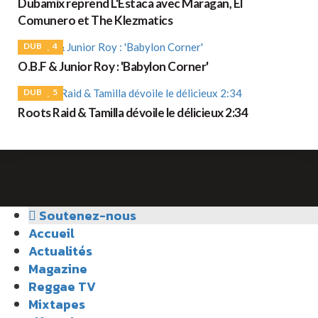
Dubamix reprend L'Estaca avec Maragan, El
Comunero et The Klezmatics
DUB
4
O.B.F & Junior Roy : 'Babylon Corner'
DUB
5
Roots Raid & Tamilla dévoile le délicieux 2:34
Soutenez-nous
Accueil
Actualités
Magazine
Reggae TV
Mixtapes