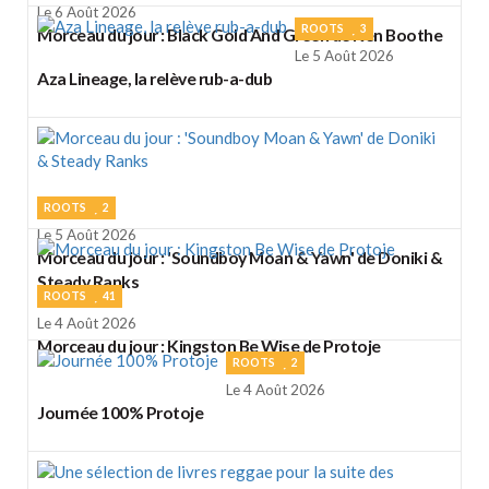
Le 6 Août 2026
ROOTS
3
Morceau du jour : Black Gold And Green de Ken Boothe
Le 5 Août 2026
Aza Lineage, la relève rub-a-dub
ROOTS
2
Le 5 Août 2026
Morceau du jour : 'Soundboy Moan & Yawn' de Doniki &
Steady Ranks
ROOTS
41
Le 4 Août 2026
Morceau du jour : Kingston Be Wise de Protoje
ROOTS
2
Le 4 Août 2026
Journée 100% Protoje