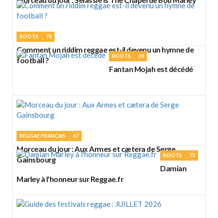
ROOTS
78
Comment un riddim reggae est-il devenu un hymne de
ROOTS
39
football ?
Fantan Mojah est décédé
REGGAE FRANÇAIS
67
Morceau du jour : Aux Armes et cætera de Serge
ROOTS
73
Gainsbourg
Damian
Marley à l'honneur sur Reggae.fr