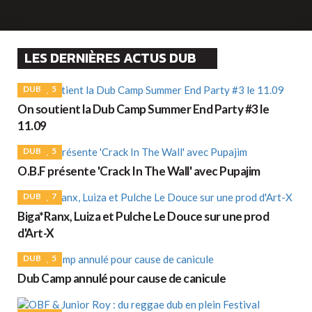
LES DERNIÈRES ACTUS DUB
DUB
5
On soutient la Dub Camp Summer End Party #3 le
11.09
DUB
5
O.B.F présente 'Crack In The Wall' avec Pupajim
DUB
7
Biga*Ranx, Luiza et Pulche Le Douce sur une prod
d'Art-X
DUB
5
Dub Camp annulé pour cause de canicule