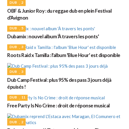
DUB
2
OBF & Junior Roy : du reggae dub en plein Festival
d'Avignon
DUB
5
Dubamix : nouvel album 'À travers les ponts'
DUB
3
Roots Raid x Tamilla : l'album 'Blue Hour' est disponible
DUB
3
Dub Camp Festival : plus 95% des pass 3 jours déjà
épuisés !
DUB
11
Free Party Is No Crime : droit de réponse musical
DUB
2