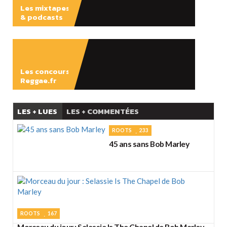
Les mixtapes
& podcasts
ÉCOUTER
Les concours
Reggae.fr
LES + LUES
LES + COMMENTÉES
ROOTS
233
45 ans sans Bob Marley
ROOTS
167
Morceau du jour : Selassie Is The Chapel de Bob Marley