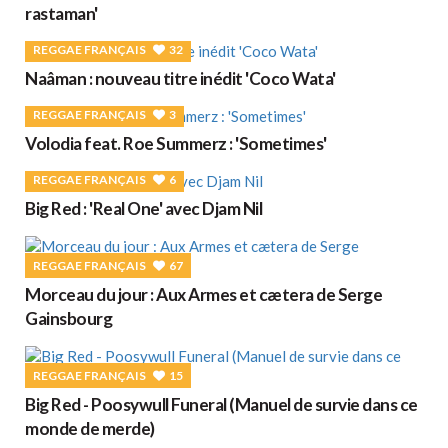
rastaman'
REGGAE FRANÇAIS
32
Naâman : nouveau titre inédit 'Coco Wata'
REGGAE FRANÇAIS
3
Volodia feat. Roe Summerz : 'Sometimes'
REGGAE FRANÇAIS
6
Big Red : 'Real One' avec Djam Nil
REGGAE FRANÇAIS
67
Morceau du jour : Aux Armes et cætera de Serge
Gainsbourg
REGGAE FRANÇAIS
15
Big Red - Poosywull Funeral (Manuel de survie dans ce
monde de merde)