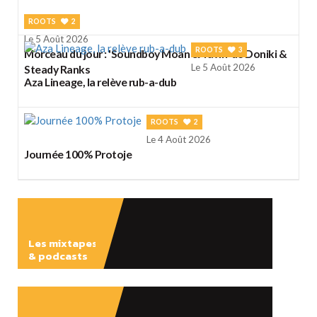
ROOTS
2
Le 5 Août 2026
ROOTS
3
Morceau du jour : 'Soundboy Moan & Yawn' de Doniki &
Le 5 Août 2026
Steady Ranks
Aza Lineage, la relève rub-a-dub
ROOTS
2
Le 4 Août 2026
Journée 100% Protoje
Les mixtapes
& podcasts
ÉCOUTER