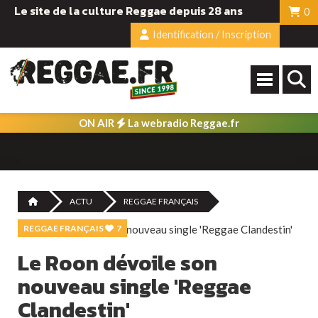
Le site de la culture Reggae depuis 28 ans
0
Identification / Inscription
ON AIR
La webradio Reggae.fr
ACTU
REGGAE FRANÇAIS
REGGAE FRANÇAIS
7
Le Roon dévoile son
nouveau single 'Reggae
Clandestin'