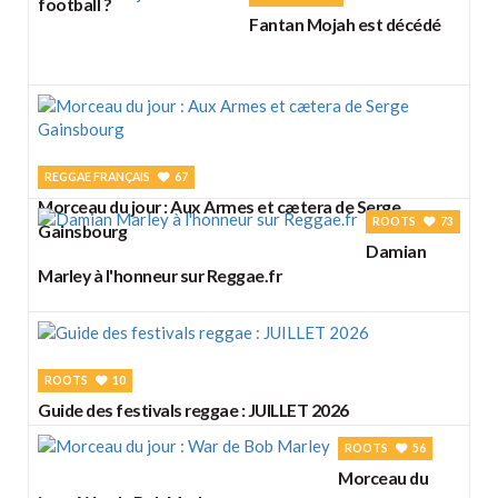
football ?
Fantan Mojah est décédé
REGGAE FRANÇAIS
67
Morceau du jour : Aux Armes et cætera de Serge
ROOTS
73
Gainsbourg
Damian
Marley à l'honneur sur Reggae.fr
ROOTS
10
Guide des festivals reggae : JUILLET 2026
ROOTS
56
Morceau du