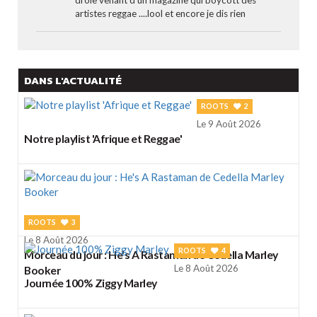
artistes reggae ....lool et encore je dis rien
DANS L'ACTUALITÉ
ROOTS
2
Le 9 Août 2026
Notre playlist 'Afrique et Reggae'
ROOTS
3
Le 8 Août 2026
ROOTS
4
Morceau du jour : He's A Rastaman de Cedella Marley
Le 8 Août 2026
Booker
Journée 100% Ziggy Marley