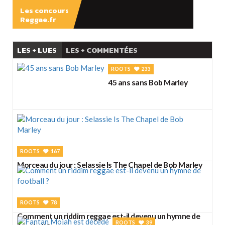
Les concours
Reggae.fr
LES + LUES
LES + COMMENTÉES
ROOTS
233
45 ans sans Bob Marley
ROOTS
167
Morceau du jour : Selassie Is The Chapel de Bob Marley
ROOTS
78
Comment un riddim reggae est-il devenu un hymne de
ROOTS
39