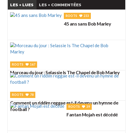
LES + LUES
LES + COMMENTÉES
ROOTS
233
45 ans sans Bob Marley
ROOTS
167
Morceau du jour : Selassie Is The Chapel de Bob Marley
ROOTS
78
Comment un riddim reggae est-il devenu un hymne de
ROOTS
39
football ?
Fantan Mojah est décédé