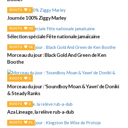
ROOTS
2
Journée 100% Ziggy Marley
ROOTS
50
Sélection spéciale Fête nationale jamaïcaine
ROOTS
56
Morceau du jour : Black Gold And Green de Ken
Boothe
ROOTS
2
Morceau du jour : 'Soundboy Moan & Yawn' de Doniki
& Steady Ranks
ROOTS
3
Aza Lineage, la relève rub-a-dub
ROOTS
41