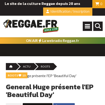
Le site de la culture Reggae depuis 28 ans
0
Identification / Inscription
ON AIR
La webradio Reggae.fr
ACTU
ROOTS
ROOTS
10
General Huge présente l'EP
'Beautiful Day'