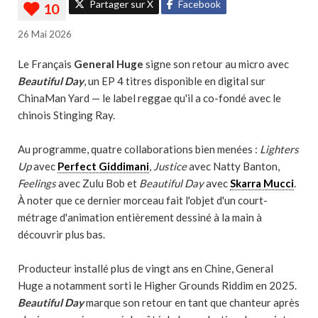
Partager sur X
Facebook
26 Mai 2026
Le Français
General Huge
signe son retour au micro avec
Beautiful Day
, un EP 4 titres disponible en digital sur
ChinaMan Yard — le label reggae qu'il a co-fondé avec le
chinois Stinging Ray.
Au programme, quatre collaborations bien menées :
Lighters
Up
avec
Perfect Giddimani
,
Justice
avec Natty Banton,
Feelings
avec Zulu Bob et
Beautiful Day
avec
Skarra Mucci
.
À noter que ce dernier morceau fait l'objet d'un court-
métrage d'animation entièrement dessiné à la main à
découvrir plus bas.
Producteur installé plus de vingt ans en Chine, General
Huge a notamment sorti le Higher Grounds Riddim en 2025.
Beautiful Day
marque son retour en tant que chanteur après