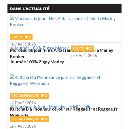
DANS L'ACTUALITÉ
ROOTS
2
Le 8 Août 2026
ROOTS
2
Morceau du jour : He's A Rastaman de Cedella Marley
Le 8 Août 2026
Booker
Journée 100% Ziggy Marley
REGGAE FRANÇAIS
2
Le 7 Août 2026
Kultcha B à l'honneur ce jour sur Reggae.fr et Reggae.fr
Webradio
REGGAE FRANÇAIS
4
Le 7 Août 2026