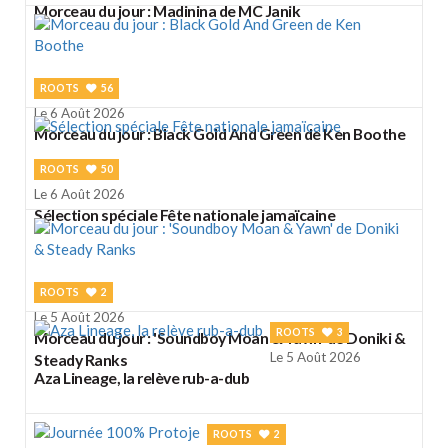
Morceau du jour : Madinina de MC Janik
ROOTS
56
Le 6 Août 2026
Morceau du jour : Black Gold And Green de Ken Boothe
ROOTS
50
Le 6 Août 2026
Sélection spéciale Fête nationale jamaïcaine
ROOTS
2
Le 5 Août 2026
ROOTS
3
Morceau du jour : 'Soundboy Moan & Yawn' de Doniki &
Le 5 Août 2026
Steady Ranks
Aza Lineage, la relève rub-a-dub
ROOTS
2