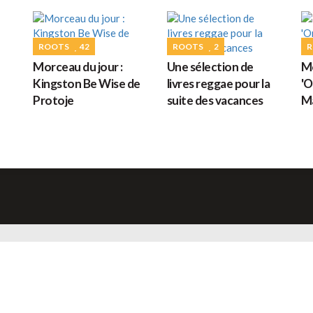
G
ROOTS
42
ROOTS
2
R
Morceau du jour :
Une sélection de
Mo
M
Kingston Be Wise de
livres reggae pour la
'O
Protoje
suite des vacances
Ma
H
L
s