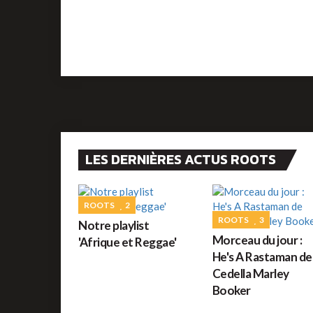
LES DERNIÈRES ACTUS ROOTS
ROOTS
2
ROOTS
3
Notre playlist
Morceau du jour :
'Afrique et Reggae'
He's A Rastaman de
Cedella Marley
Booker