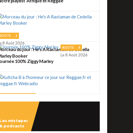
otre playlist 'Afrique et Reggae'
ROOTS
3
e 8 Août 2026
ROOTS
4
orceau du jour : He's A Rastaman de Cedella
Le 8 Août 2026
arley Booker
ournée 100% Ziggy Marley
REGGAE FRANÇAIS
2
e 7 Août 2026
ultcha B à l'honneur ce jour sur Reggae.fr et
eggae.fr Webradio
Les mixtapes
REGGAE FRANÇAIS
4
& podcasts
e 7 Août 2026