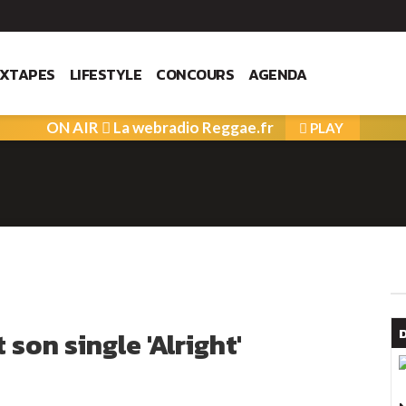
IXTAPES
LIFESTYLE
CONCOURS
AGENDA
ON AIR
La webradio Reggae.fr
PLAY
son single 'Alright'