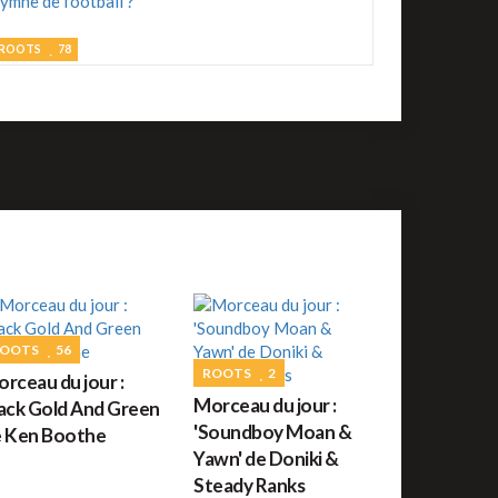
Le 4 Août 2026
ournée 100% Protoje
ROOTS
78
omment un riddim reggae est-il devenu un
ROOTS
39
ymne de football ?
Fantan Mojah est
écédé
REGGAE FRANÇAIS
67
orceau du jour : Aux Armes et cætera de Serge
ainsbourg
OOTS
56
ROOTS
73
ROOTS
2
rceau du jour :
amian Marley à l'honneur sur Reggae.fr
Morceau du jour :
ack Gold And Green
'Soundboy Moan &
 Ken Boothe
Yawn' de Doniki &
ROOTS
10
Steady Ranks