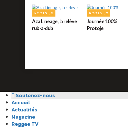
ROOTS
3
ROOTS
2
Aza Lineage, la relève
Journée 100%
rub-a-dub
Protoje
Soutenez-nous
Accueil
Actualités
Magazine
Reggae TV