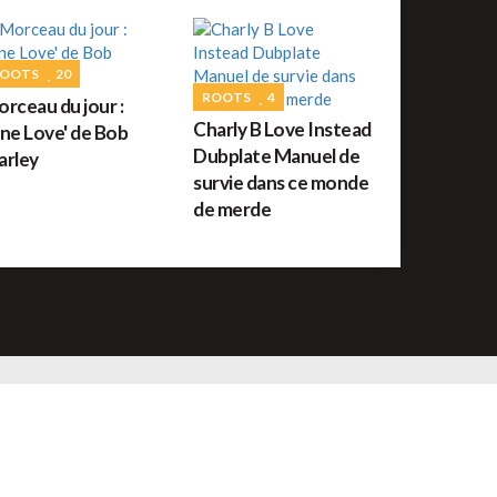
uide des festivals reggae : JUILLET 2026
OOTS
20
ROOTS
56
ROOTS
4
rceau du jour :
orceau du jour : War de Bob Marley
Charly B Love Instead
ne Love' de Bob
Dubplate Manuel de
rley
survie dans ce monde
de merde
REGGAE FRANÇAIS
61
ommage à Tonton David ce jour sur Reggae.fr
REGGAE AFRICAIN
12
idiop aux auditions à l'aveugle de The Voice ce
amedi