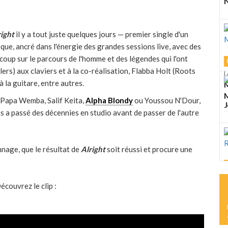
N
right
il y a tout juste quelques jours — premier single d'un
ique, ancré dans l'énergie des grandes sessions live, avec des
coup sur le parcours de l'homme et des légendes qui l'ont
ers) aux claviers et à la co-réalisation, Flabba Holt (Roots
L
à la guitare, entre autres.
M
M
 Papa Wemba, Salif Keita,
Alpha Blondy
ou Youssou N'Dour,
J
s a passé des décennies en studio avant de passer de l'autre
nage, que le résultat de
Alright
soit réussi et procure une
L
écouvrez le clip :
K
R
L