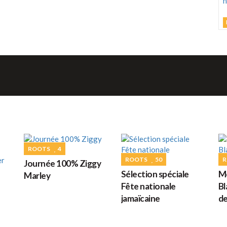
J
C
h
d
M
ROOTS
4
G
ROOTS
50
R
Journée 100% Ziggy
Sélection spéciale
Mo
Marley
D
Fête nationale
Bl
jamaïcaine
de