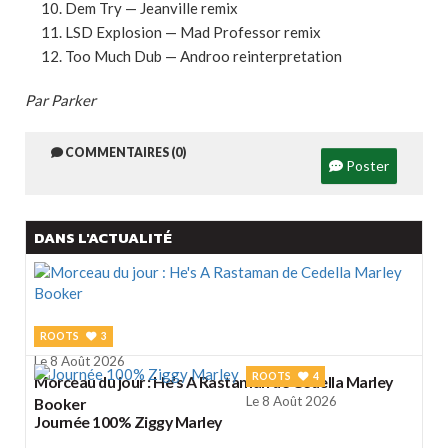
Dem Try — Jeanville remix
LSD Explosion — Mad Professor remix
Too Much Dub — Androo reinterpretation
Par Parker
COMMENTAIRES (0)
Poster
DANS L'ACTUALITÉ
ROOTS
3
Le 8 Août 2026
ROOTS
4
Morceau du jour : He's A Rastaman de Cedella Marley
Le 8 Août 2026
Booker
Journée 100% Ziggy Marley