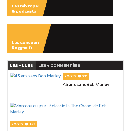
Les mixtapes
& podcasts
ÉCOUTER
Les concours
Reggae.fr
LES + LUES
LES + COMMENTÉES
ROOTS
233
45 ans sans Bob Marley
ROOTS
167