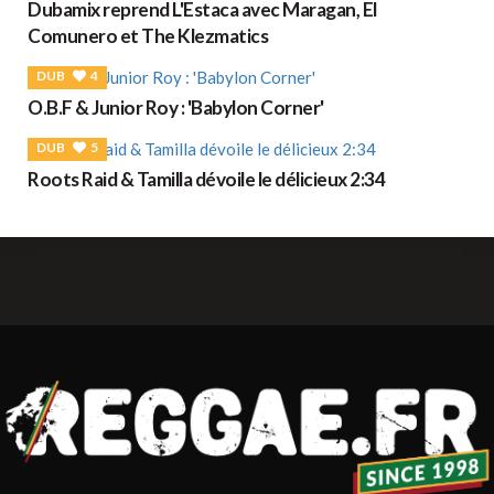
Dubamix reprend L'Estaca avec Maragan, El
Comunero et The Klezmatics
DUB
4
O.B.F & Junior Roy : 'Babylon Corner'
DUB
5
Roots Raid & Tamilla dévoile le délicieux 2:34