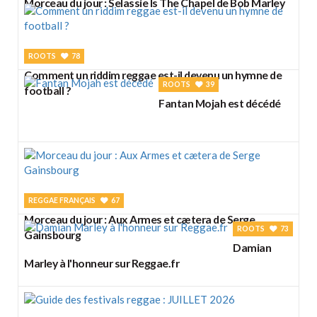
Morceau du jour : Selassie Is The Chapel de Bob Marley
ROOTS
78
Comment un riddim reggae est-il devenu un hymne de
ROOTS
39
football ?
Fantan Mojah est décédé
REGGAE FRANÇAIS
67
Morceau du jour : Aux Armes et cætera de Serge
ROOTS
73
Gainsbourg
Damian
Marley à l'honneur sur Reggae.fr