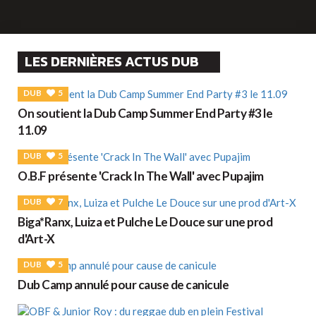
LES DERNIÈRES ACTUS DUB
DUB
5
On soutient la Dub Camp Summer End Party #3 le
11.09
DUB
5
O.B.F présente 'Crack In The Wall' avec Pupajim
DUB
7
Biga*Ranx, Luiza et Pulche Le Douce sur une prod
d'Art-X
DUB
5
Dub Camp annulé pour cause de canicule