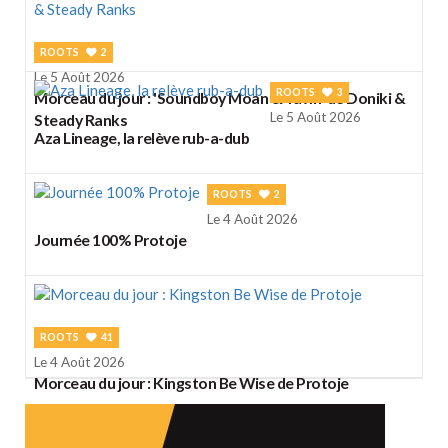
ROOTS
2
Le 5 Août 2026
ROOTS
3
Morceau du jour : 'Soundboy Moan & Yawn' de Doniki &
Le 5 Août 2026
Steady Ranks
Aza Lineage, la relève rub-a-dub
ROOTS
2
Le 4 Août 2026
Journée 100% Protoje
ROOTS
41
Le 4 Août 2026
Morceau du jour : Kingston Be Wise de Protoje