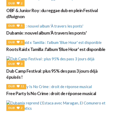
DUB
2
OBF & Junior Roy : du reggae dub en plein Festival
d'Avignon
DUB
5
Dubamix : nouvel album 'À travers les ponts'
DUB
3
Roots Raid x Tamilla : l'album 'Blue Hour' est disponible
DUB
3
Dub Camp Festival : plus 95% des pass 3 jours déjà
épuisés !
DUB
11
Free Party Is No Crime : droit de réponse musical
DUB
2