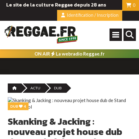
Le site de la culture Reggae depuis 28 ans
0
Identification / Inscription
ON AIR
La webradio Reggae.fr
ACTU
DUB
DUB
4
Skanking & Jacking :
nouveau projet house dub