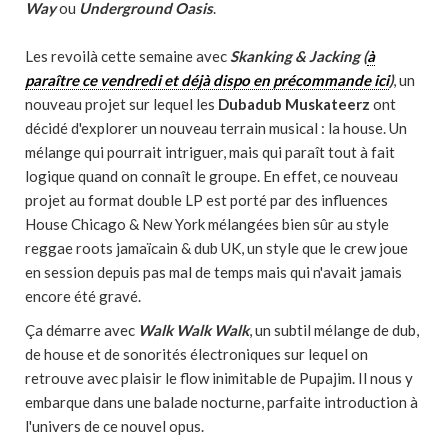
Way
ou
Underground Oasis
.
Les revoilà cette semaine avec
Skanking & Jacking (
à
paraître ce vendredi et déjà dispo en précommande ici
)
, un
nouveau projet sur lequel les
Dubadub Muskateerz
ont
décidé d'explorer un nouveau terrain musical : la house. Un
mélange qui pourrait intriguer, mais qui paraît tout à fait
logique quand on connaît le groupe. En effet, ce nouveau
projet au format double LP est porté par des influences
House Chicago & New York mélangées bien sûr au style
reggae roots jamaïcain & dub UK, un style que le crew joue
en session depuis pas mal de temps mais qui n'avait jamais
encore été gravé.
Ça démarre avec
Walk Walk Walk
, un subtil mélange de dub,
de house et de sonorités électroniques sur lequel on
retrouve avec plaisir le flow inimitable de Pupajim. Il nous y
embarque dans une balade nocturne, parfaite introduction à
l'univers de ce nouvel opus.