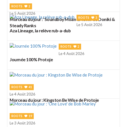
ROOTS
2
Le 5 Août 2026
ROOTS
3
Morceau du jour : 'Soundboy Moan & Yawn' de Doniki &
Le 5 Août 2026
Steady Ranks
Aza Lineage, la relève rub-a-dub
ROOTS
2
Le 4 Août 2026
Journée 100% Protoje
ROOTS
41
Le 4 Août 2026
Morceau du jour : Kingston Be Wise de Protoje
ROOTS
19
Le 3 Août 2026