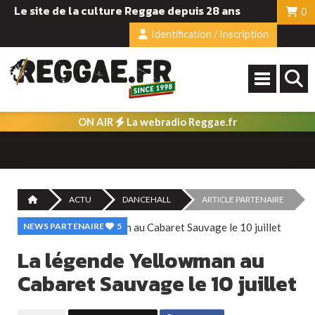
Le site de la culture Reggae depuis 28 ans
0
Identification / Inscription
ON AIR
La webradio Reggae.fr
ACTU
DANCEHALL
ARTICLE PARTENAIRE
NEWS PARTENAIRE
5
La légende Yellowman au
Cabaret Sauvage le 10 juillet