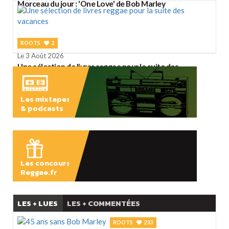
Morceau du jour : 'One Love' de Bob Marley
ROOTS
2
Le 3 Août 2026
Une sélection de livres reggae pour la suite des
vacances
Les mixtapes
& podcasts
ÉCOUTER
Les concours
Reggae.fr
LES + LUES
LES + COMMENTÉES
ROOTS
233