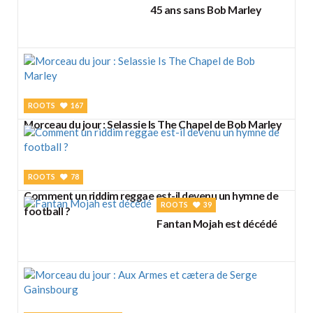
45 ans sans Bob Marley
ROOTS
167
Morceau du jour : Selassie Is The Chapel de Bob Marley
ROOTS
78
Comment un riddim reggae est-il devenu un hymne de
ROOTS
39
football ?
Fantan Mojah est décédé