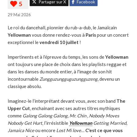
Partager sur X
Facebook
29 Mai 2026
Le roi du dancehall, pionnier du rub-a-dub, le Jamaïcain
Yellowman
vous donne rendez-vous à
Paris
pour un concert
exceptionnel le
vendredi 10 juillet
!
Impertinents et à l’épreuve du temps, les sons de
Yellowman
ont toujours une place de choix dans les playlists reggae et
dans les danses du monde entier, à l'image de son hit
incontournable
Zungguzungguguzungguzeng
, devenu un
classique absolu.
Imaginez-le l’interprétant devant vous, avec son band
The
Upper Cut
, enchainant avec ses autres titres mythiques
comme
Galong Galong Galong
,
Mr. Chin
,
Nobody Moves
Nobody Get Hurt
, l’irrésistible
Yellowman
Getting Married
,
Jamaica Nice
ou encore
Lost Mi love
…
C'est ce que vous