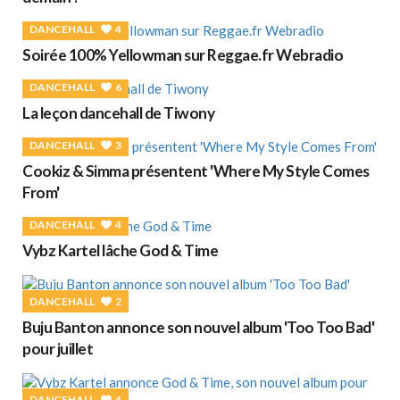
DANCEHALL
4
Soirée 100% Yellowman sur Reggae.fr Webradio
DANCEHALL
6
La leçon dancehall de Tiwony
DANCEHALL
3
Cookiz & Simma présentent 'Where My Style Comes
From'
DANCEHALL
4
Vybz Kartel lâche God & Time
DANCEHALL
2
Buju Banton annonce son nouvel album 'Too Too Bad'
pour juillet
DANCEHALL
4