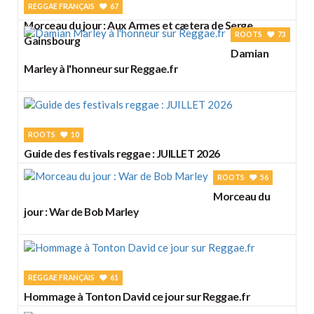
REGGAE FRANÇAIS
67
Morceau du jour : Aux Armes et cætera de Serge
ROOTS
73
Gainsbourg
Damian
Marley à l'honneur sur Reggae.fr
ROOTS
10
Guide des festivals reggae : JUILLET 2026
ROOTS
56
Morceau du
jour : War de Bob Marley
REGGAE FRANÇAIS
61
Hommage à Tonton David ce jour sur Reggae.fr