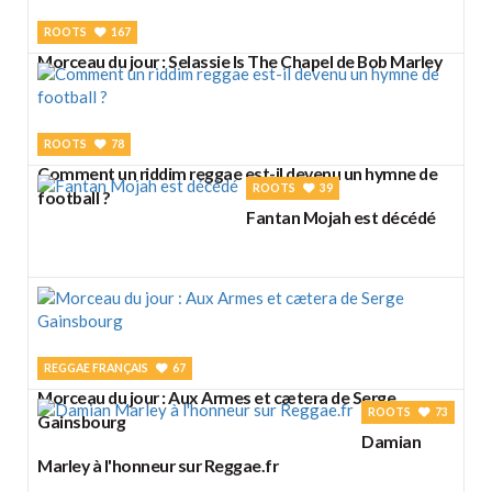
ROOTS
167
Morceau du jour : Selassie Is The Chapel de Bob Marley
ROOTS
78
Comment un riddim reggae est-il devenu un hymne de
ROOTS
39
football ?
Fantan Mojah est décédé
REGGAE FRANÇAIS
67
Morceau du jour : Aux Armes et cætera de Serge
ROOTS
73
Gainsbourg
Damian
Marley à l'honneur sur Reggae.fr