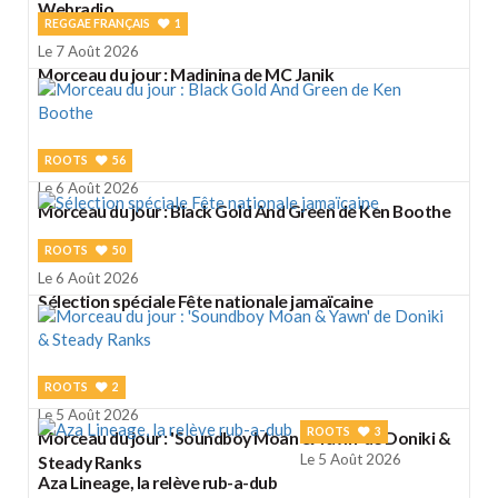
Webradio
REGGAE FRANÇAIS
1
Le 7 Août 2026
Morceau du jour : Madinina de MC Janik
ROOTS
56
Le 6 Août 2026
Morceau du jour : Black Gold And Green de Ken Boothe
ROOTS
50
Le 6 Août 2026
Sélection spéciale Fête nationale jamaïcaine
ROOTS
2
Le 5 Août 2026
ROOTS
3
Morceau du jour : 'Soundboy Moan & Yawn' de Doniki &
Le 5 Août 2026
Steady Ranks
Aza Lineage, la relève rub-a-dub