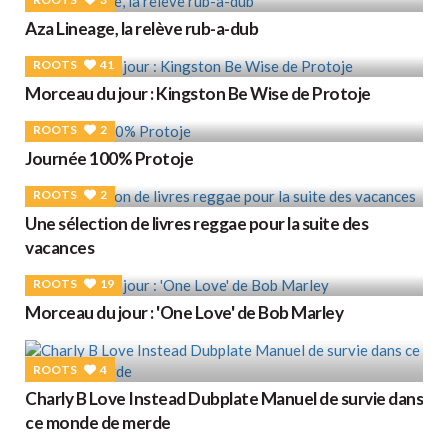
Aza Lineage, la relève rub-a-dub
ROOTS
41
Morceau du jour : Kingston Be Wise de Protoje
ROOTS
2
Journée 100% Protoje
ROOTS
2
Une sélection de livres reggae pour la suite des
vacances
ROOTS
19
Morceau du jour : 'One Love' de Bob Marley
ROOTS
4
Charly B Love Instead Dubplate Manuel de survie dans
ce monde de merde