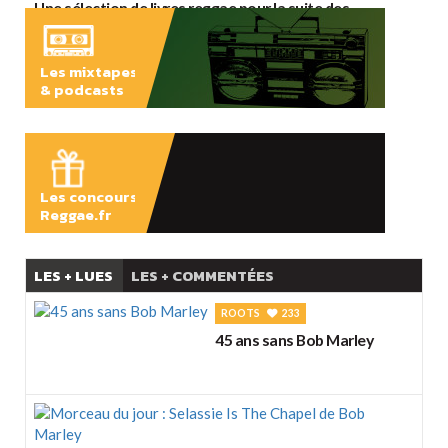
Une sélection de livres reggae pour la suite des
vacances
Les mixtapes
& podcasts
ÉCOUTER
Les concours
Reggae.fr
LES + LUES
LES + COMMENTÉES
ROOTS
233
45 ans sans Bob Marley