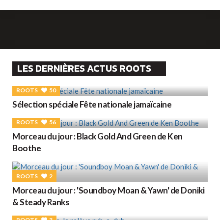
LES DERNIÈRES ACTUS ROOTS
ROOTS
50
Sélection spéciale Fête nationale jamaïcaine
ROOTS
56
Morceau du jour : Black Gold And Green de Ken
Boothe
ROOTS
2
Morceau du jour : 'Soundboy Moan & Yawn' de Doniki
& Steady Ranks
ROOTS
3