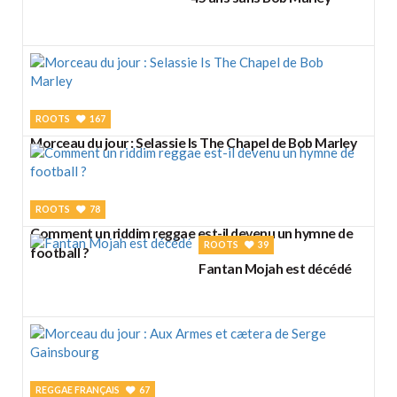
ROOTS
167
Morceau du jour : Selassie Is The Chapel de Bob Marley
ROOTS
78
Comment un riddim reggae est-il devenu un hymne de
ROOTS
39
football ?
Fantan Mojah est décédé
REGGAE FRANÇAIS
67