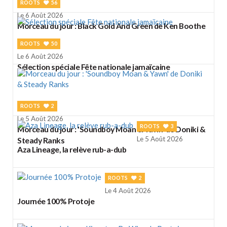
ROOTS
56
Le 6 Août 2026
Morceau du jour : Black Gold And Green de Ken Boothe
ROOTS
50
Le 6 Août 2026
Sélection spéciale Fête nationale jamaïcaine
ROOTS
2
Le 5 Août 2026
ROOTS
3
Morceau du jour : 'Soundboy Moan & Yawn' de Doniki &
Le 5 Août 2026
Steady Ranks
Aza Lineage, la relève rub-a-dub
ROOTS
2
Le 4 Août 2026
Journée 100% Protoje