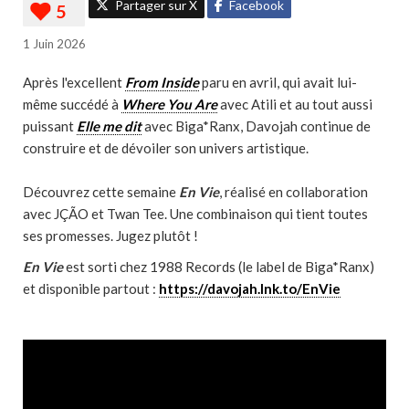
Partager sur X
Facebook
1 Juin 2026
Après l'excellent
From Inside
paru en avril, qui avait lui-
même succédé à
Where You Are
avec Atili et au tout aussi
puissant
Elle me dit
avec Biga*Ranx, Davojah continue de
construire et de dévoiler son univers artistique.
Découvrez cette semaine
En Vie
, réalisé en collaboration
avec JÇÃO et Twan Tee. Une combinaison qui tient toutes
ses promesses. Jugez plutôt !
En Vie
est sorti chez 1988 Records (le label de Biga*Ranx)
et disponible partout :
https://davojah.lnk.to/EnVie