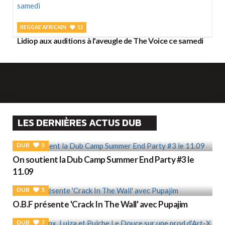
REGGAE AFRICAIN
12
Lidiop aux auditions à l'aveugle de The Voice ce samedi
LES DERNIÈRES ACTUS DUB
DUB
5
On soutient la Dub Camp Summer End Party #3 le
11.09
DUB
5
O.B.F présente 'Crack In The Wall' avec Pupajim
DUB
7