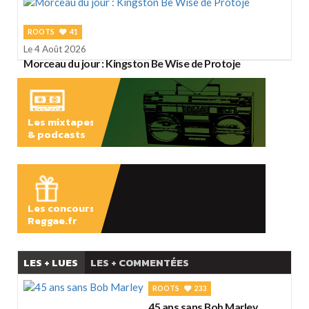
ROOTS
41
Le 4 Août 2026
Morceau du jour : Kingston Be Wise de Protoje
Les mixtapes
& podcasts
ÉCOUTER
Les concours
Reggae.fr
LES + LUES
LES + COMMENTÉES
ROOTS
233
45 ans sans Bob Marley