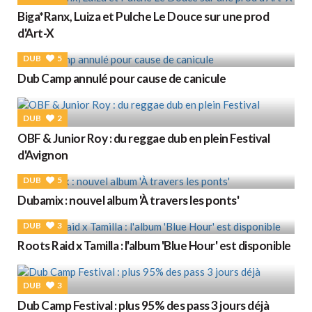
Biga*Ranx, Luiza et Pulche Le Douce sur une prod
d'Art-X
DUB
5
Dub Camp annulé pour cause de canicule
DUB
2
OBF & Junior Roy : du reggae dub en plein Festival
d'Avignon
DUB
5
Dubamix : nouvel album 'À travers les ponts'
DUB
3
Roots Raid x Tamilla : l'album 'Blue Hour' est disponible
DUB
3
Dub Camp Festival : plus 95% des pass 3 jours déjà