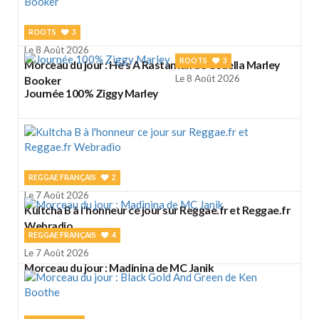
ROOTS
3
Le 8 Août 2026
ROOTS
3
Morceau du jour : He's A Rastaman de Cedella Marley
Le 8 Août 2026
Booker
Journée 100% Ziggy Marley
REGGAE FRANÇAIS
2
Le 7 Août 2026
Kultcha B à l'honneur ce jour sur Reggae.fr et Reggae.fr
Webradio
REGGAE FRANÇAIS
4
Le 7 Août 2026
Morceau du jour : Madinina de MC Janik