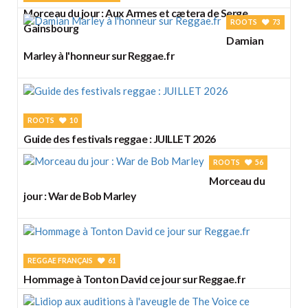
Morceau du jour : Aux Armes et cætera de Serge
ROOTS
73
Gainsbourg
Damian
Marley à l'honneur sur Reggae.fr
ROOTS
10
Guide des festivals reggae : JUILLET 2026
ROOTS
56
Morceau du
jour : War de Bob Marley
REGGAE FRANÇAIS
61
Hommage à Tonton David ce jour sur Reggae.fr