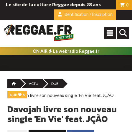
Le site de la culture Reggae depuis 28 ans
0
Identification / Inscription
ON AIR
La webradio Reggae.fr
ACTU
DUB
DUB
5
Davojah livre son nouveau
single 'En Vie' feat. JÇÃO