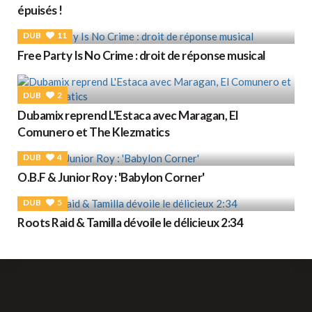
épuisés !
DUB
11
Free Party Is No Crime : droit de réponse musical
DUB
2
Dubamix reprend L'Estaca avec Maragan, El
Comunero et The Klezmatics
DUB
4
O.B.F & Junior Roy : 'Babylon Corner'
DUB
5
Roots Raid & Tamilla dévoile le délicieux 2:34