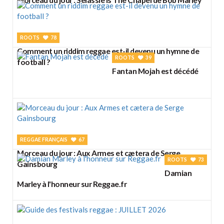
ROOTS
78
Comment un riddim reggae est-il devenu un hymne de
ROOTS
39
football ?
Fantan Mojah est décédé
REGGAE FRANÇAIS
67
Morceau du jour : Aux Armes et cætera de Serge
ROOTS
73
Gainsbourg
Damian
Marley à l'honneur sur Reggae.fr