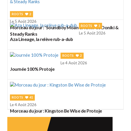
ROOTS
2
Le 5 Août 2026
ROOTS
3
Morceau du jour : 'Soundboy Moan & Yawn' de Doniki &
Le 5 Août 2026
Steady Ranks
Aza Lineage, la relève rub-a-dub
ROOTS
2
Le 4 Août 2026
Journée 100% Protoje
ROOTS
41
Le 4 Août 2026
Morceau du jour : Kingston Be Wise de Protoje