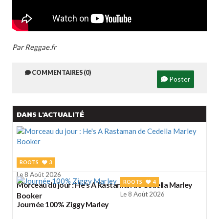
Par Reggae.fr
COMMENTAIRES (0)
Poster
DANS L'ACTUALITÉ
ROOTS
3
Le 8 Août 2026
ROOTS
4
Morceau du jour : He's A Rastaman de Cedella Marley
Le 8 Août 2026
Booker
Journée 100% Ziggy Marley