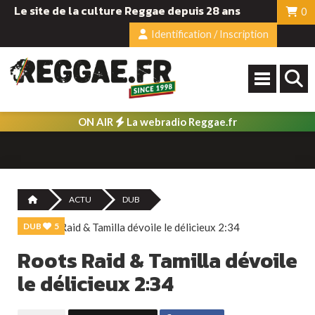
Le site de la culture Reggae depuis 28 ans
0
Identification / Inscription
ON AIR
La webradio Reggae.fr
ACTU
DUB
DUB
5
Roots Raid & Tamilla dévoile
le délicieux 2:34