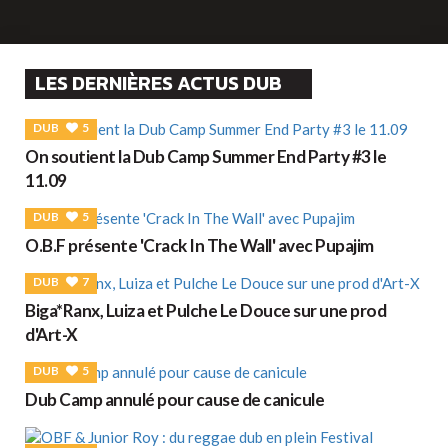
LES DERNIÈRES ACTUS DUB
DUB
5
On soutient la Dub Camp Summer End Party #3 le
11.09
DUB
5
O.B.F présente 'Crack In The Wall' avec Pupajim
DUB
7
Biga*Ranx, Luiza et Pulche Le Douce sur une prod
d'Art-X
DUB
5
Dub Camp annulé pour cause de canicule