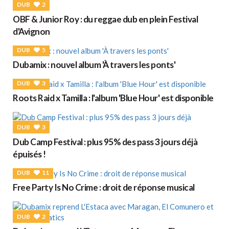
DUB
2
OBF & Junior Roy : du reggae dub en plein Festival
d'Avignon
DUB
5
Dubamix : nouvel album 'À travers les ponts'
DUB
3
Roots Raid x Tamilla : l'album 'Blue Hour' est disponible
DUB
3
Dub Camp Festival : plus 95% des pass 3 jours déjà
épuisés !
DUB
11
Free Party Is No Crime : droit de réponse musical
DUB
2