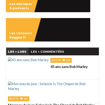
Les mixtapes
& podcasts
ÉCOUTER
Les concours
Reggae.fr
LES + LUES
LES + COMMENTÉES
ROOTS
233
45 ans sans Bob Marley
ROOTS
167
Morceau du jour : Selassie Is The Chapel de Bob Marley