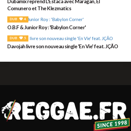
Dubamix reprend L'Estaca avec Maragan, El
Comunero et The Klezmatics
DUB
4
O.B.F & Junior Roy : 'Babylon Corner'
DUB
5
Davojah livre son nouveau single 'En Vie' feat. JÇÃO