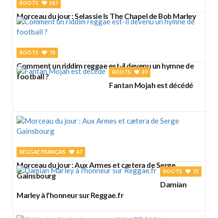
ROOTS
167
Morceau du jour : Selassie Is The Chapel de Bob Marley
ROOTS
78
Comment un riddim reggae est-il devenu un hymne de
ROOTS
39
football ?
Fantan Mojah est décédé
REGGAE FRANÇAIS
67
Morceau du jour : Aux Armes et cætera de Serge
ROOTS
73
Gainsbourg
Damian
Marley à l'honneur sur Reggae.fr