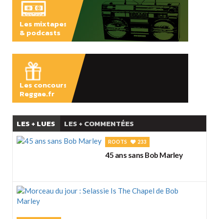
Les mixtapes
& podcasts
ÉCOUTER
Les concours
Reggae.fr
LES + LUES
LES + COMMENTÉES
ROOTS
233
45 ans sans Bob Marley