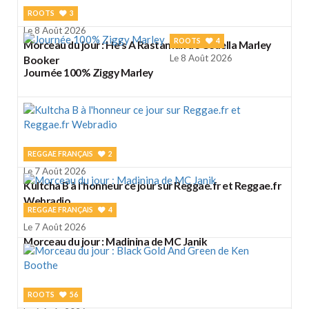
ROOTS
3
Le 8 Août 2026
ROOTS
4
Morceau du jour : He's A Rastaman de Cedella Marley
Le 8 Août 2026
Booker
Journée 100% Ziggy Marley
REGGAE FRANÇAIS
2
Le 7 Août 2026
Kultcha B à l'honneur ce jour sur Reggae.fr et Reggae.fr
Webradio
REGGAE FRANÇAIS
4
Le 7 Août 2026
Morceau du jour : Madinina de MC Janik
ROOTS
56