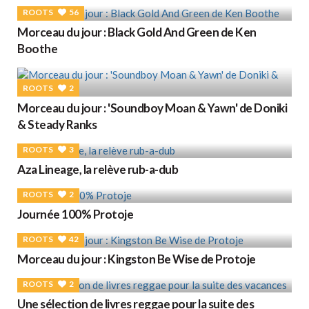
ROOTS
56
Morceau du jour : Black Gold And Green de Ken
Boothe
ROOTS
2
Morceau du jour : 'Soundboy Moan & Yawn' de Doniki
& Steady Ranks
ROOTS
3
Aza Lineage, la relève rub-a-dub
ROOTS
2
Journée 100% Protoje
ROOTS
42
Morceau du jour : Kingston Be Wise de Protoje
ROOTS
2
Une sélection de livres reggae pour la suite des