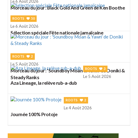
Le 6 Août 2026
Morceau du jour : Black Gold And Green de Ken Boothe
ROOTS
50
Le 6 Août 2026
Sélection spéciale Fête nationale jamaïcaine
ROOTS
2
Le 5 Août 2026
ROOTS
3
Morceau du jour : 'Soundboy Moan & Yawn' de Doniki &
Le 5 Août 2026
Steady Ranks
Aza Lineage, la relève rub-a-dub
ROOTS
2
Le 4 Août 2026
Journée 100% Protoje