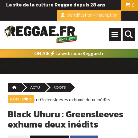
Le site de la culture Reggae depuis 28 ans
0
Identification / Inscription
ON AIR
La webradio Reggae.fr
ACTU
ROOTS
ROOTS
6
Black Uhuru : Greensleeves
exhume deux inédits