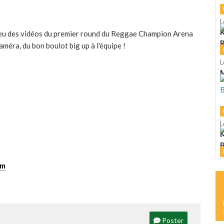
L
K
peu des vidéos du premier round du Reggae Champion Arena
R
améra, du bon boulot big up à l'équipe !
L
M
L
M
L
om
S
Poster