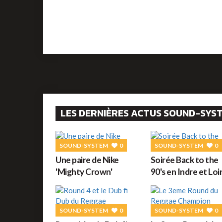
LES DERNIÈRES ACTUS SOUND-SYS
SOUND-SYSTEM
0
SOUND-SYSTEM
0
Une paire de Nike
Soirée Back to the
'Mighty Crown'
90's en Indre et Loi
SOUND-SYSTEM
0
SOUND-SYSTEM
0