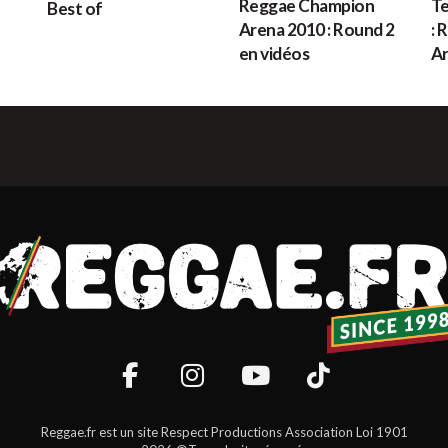
Reggae Champion
Te
Best of
G
Arena 2010 : Round 2
: 
en vidéos
A
M
H
L
s
Reggae.fr est un site Respect Productions Association Loi 1901