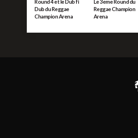
Round 4 et le Dub fi
Le 3eme Round du
Dub du Reggae
Reggae Champion
Champion Arena
Arena