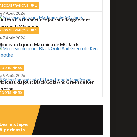
REGGAE FRANÇAIS
1
e 7 Août 2026
ultcha B à l'honneur ce jour sur Reggae.fr et
eggae.fr Webradio
REGGAE FRANÇAIS
1
e 7 Août 2026
orceau du jour : Madinina de MC Janik
ROOTS
56
e 6 Août 2026
orceau du jour : Black Gold And Green de Ken
Boothe
ROOTS
50
e 6 Août 2026
élection spéciale Fête nationale jamaïcaine
Les mixtapes
& podcasts
ROOTS
2