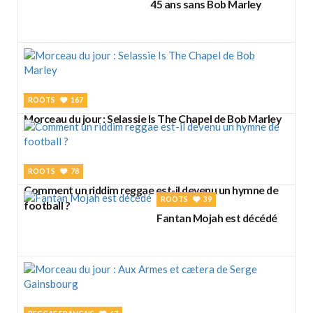
45 ans sans Bob Marley
ROOTS
167
Morceau du jour : Selassie Is The Chapel de Bob Marley
ROOTS
78
Comment un riddim reggae est-il devenu un hymne de
ROOTS
39
football ?
Fantan Mojah est décédé