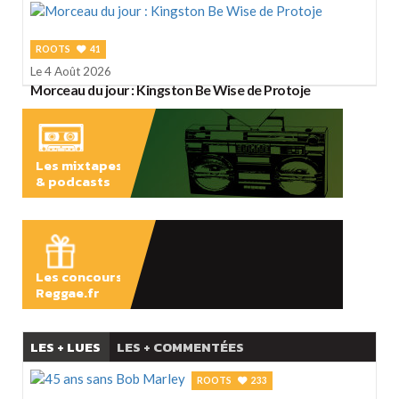
ROOTS
41
Le 4 Août 2026
Morceau du jour : Kingston Be Wise de Protoje
Les mixtapes
& podcasts
ÉCOUTER
Les concours
Reggae.fr
LES + LUES
LES + COMMENTÉES
ROOTS
233