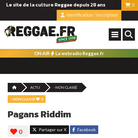
Le site de la culture Reggae depuis 28 ans
0
Identification / Inscription
ON AIR
La webradio Reggae.fr
ACTU
- NON CLASSÉ
- NON CLASSÉ
0
Pagans Riddim
Partager sur X
Facebook