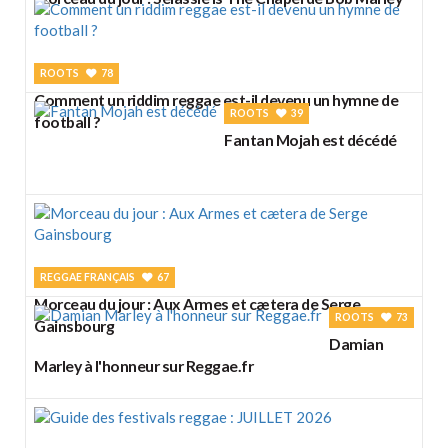
ROOTS
78
Comment un riddim reggae est-il devenu un hymne de
ROOTS
39
football ?
Fantan Mojah est décédé
REGGAE FRANÇAIS
67
Morceau du jour : Aux Armes et cætera de Serge
ROOTS
73
Gainsbourg
Damian
Marley à l'honneur sur Reggae.fr