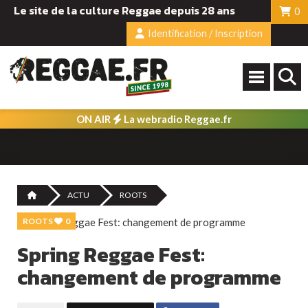
Le site de la culture Reggae depuis 28 ans
0
Identification / Inscription
ON AIR
La webradio Reggae.fr
ACTU
ROOTS
ROOTS
0
Spring Reggae Fest:
changement de programme