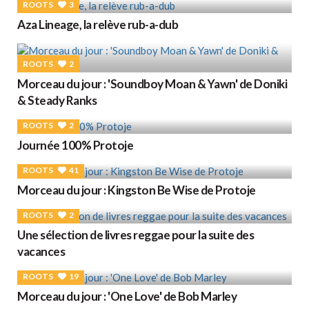
ROOTS
3
Aza Lineage, la relève rub-a-dub
ROOTS
2
Morceau du jour : 'Soundboy Moan & Yawn' de Doniki
& Steady Ranks
ROOTS
2
Journée 100% Protoje
ROOTS
41
Morceau du jour : Kingston Be Wise de Protoje
ROOTS
2
Une sélection de livres reggae pour la suite des
vacances
ROOTS
19
Morceau du jour : 'One Love' de Bob Marley