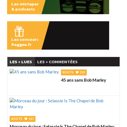
Les mixtapes
& podcasts
ÉCOUTER
Les concours
Reggae.fr
LES + LUES
LES + COMMENTÉES
ROOTS
233
45 ans sans Bob Marley
ROOTS
167
Morceau du jour : Selassie Is The Chapel de Bob Marley