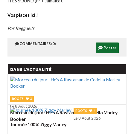
ITES SOUND (Fr + Jamaica).
Vos places ici !
Par Reggae.fr
COMMENTAIRES (0)
Poster
DANS L'ACTUALITÉ
ROOTS
3
Le 8 Août 2026
ROOTS
4
Morceau du jour : He's A Rastaman de Cedella Marley
Le 8 Août 2026
Booker
Journée 100% Ziggy Marley