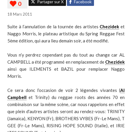
Partager sur X
Facebook
18 Mars 2011
Suite à l’annulation de la tournée des artistes
Chezidek
et
Naggo Morris, le plateau artistique du Spring Reggae Fest
5ème édition, qui aura lieu demain soir, a été modifié.
Vous n’y perdrez cependant pas du tout au change car AL
CAMPBELL a été programmé en remplacement de
Chezidek
ainsi que ILEMENTS et BAZIL pour remplacer Naggo
Morris.
Ce sera donc l’occasion de voir 2 légendes vivantes (
Al
Campbell
et Trinity) du reggae roots des années 70 en
combinaison sur la même scène, car nous rappelons en effet
que plein d'autres artistes seront au rendez-vous: TRINITY
(Jamaica), KENYON (Fr), BROTHERS VYBES (Fr-Le Mans), T
GEE (Fr-Le Mans), RISING HOPE SOUND (Italie), et IRIE