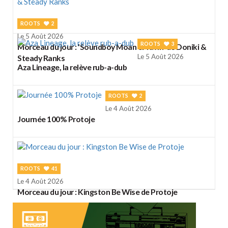
ROOTS
2
Le 5 Août 2026
ROOTS
3
Morceau du jour : 'Soundboy Moan & Yawn' de Doniki &
Le 5 Août 2026
Steady Ranks
Aza Lineage, la relève rub-a-dub
ROOTS
2
Le 4 Août 2026
Journée 100% Protoje
ROOTS
41
Le 4 Août 2026
Morceau du jour : Kingston Be Wise de Protoje