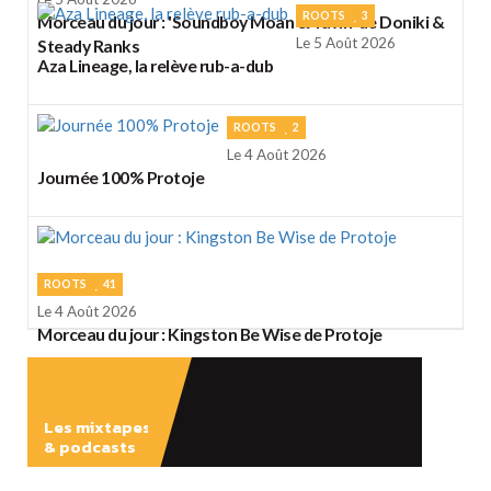
ROOTS
3
Morceau du jour : 'Soundboy Moan & Yawn' de Doniki &
Le 5 Août 2026
Steady Ranks
Aza Lineage, la relève rub-a-dub
ROOTS
2
Le 4 Août 2026
Journée 100% Protoje
ROOTS
41
Le 4 Août 2026
Morceau du jour : Kingston Be Wise de Protoje
Les mixtapes
& podcasts
ÉCOUTER