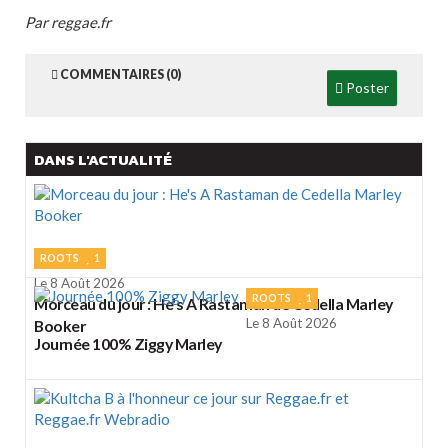
Par reggae.fr
COMMENTAIRES (0)
Poster
DANS L'ACTUALITÉ
ROOTS
1
Le 8 Août 2026
ROOTS
1
Morceau du jour : He's A Rastaman de Cedella Marley
Le 8 Août 2026
Booker
Journée 100% Ziggy Marley