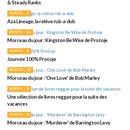
& Steady Ranks
ROOTS
3
Aza Lineage, la relève rub-a-dub
ROOTS
41
Morceau du jour : Kingston Be Wise de Protoje
ROOTS
2
Journée 100% Protoje
ROOTS
19
Morceau du jour : 'One Love' de Bob Marley
ROOTS
2
Une sélection de livres reggae pour la suite des
vacances
ROOTS
3
Morceau du jour : 'Murderer' de Barrington Levy