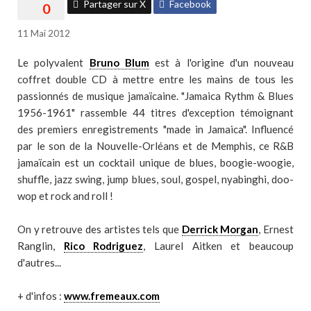
Partager sur X
Facebook
11 Mai 2012
Le polyvalent
Bruno Blum
est à l'origine d'un nouveau
coffret double CD à mettre entre les mains de tous les
passionnés de musique jamaïcaine. "Jamaica Rythm & Blues
1956-1961" rassemble 44 titres d'exception témoignant
des premiers enregistrements "made in Jamaica". Influencé
par le son de la Nouvelle-Orléans et de Memphis, ce R&B
jamaïcain est un cocktail unique de blues, boogie-woogie,
shuffle, jazz swing, jump blues, soul, gospel, nyabinghi, doo-
wop et rock and roll !
On y retrouve des artistes tels que
Derrick Morgan
, Ernest
Ranglin,
Rico Rodriguez
, Laurel Aitken et beaucoup
d'autres...
+ d'infos :
www.fremeaux.com