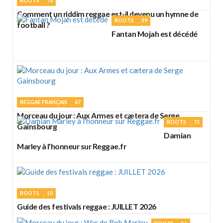
ROOTS
78
Comment un riddim reggae est-il devenu un hymne de
ROOTS
39
football ?
Fantan Mojah est décédé
REGGAE FRANÇAIS
67
Morceau du jour : Aux Armes et cætera de Serge
ROOTS
73
Gainsbourg
Damian
Marley à l'honneur sur Reggae.fr
ROOTS
10
Guide des festivals reggae : JUILLET 2026