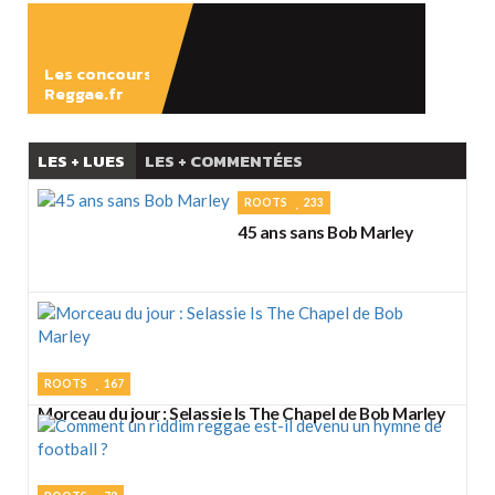
Les concours
Reggae.fr
LES + LUES
LES + COMMENTÉES
ROOTS
233
45 ans sans Bob Marley
ROOTS
167
Morceau du jour : Selassie Is The Chapel de Bob Marley