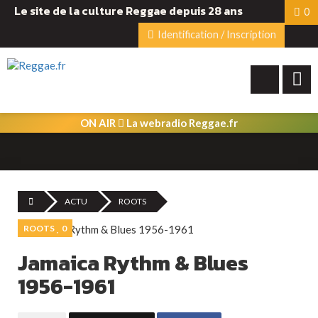
Le site de la culture Reggae depuis 28 ans
0
Identification / Inscription
ON AIR
La webradio Reggae.fr
ACTU
ROOTS
ROOTS
0
Jamaica Rythm & Blues
1956-1961