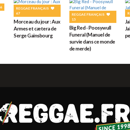
G
6
REGGAE FRANÇAIS
67
R
REGGAE FRANÇAIS
15
Morceau du jour : Aux
Ja
Big Red - Poosywull
Armes et cætera de
Ja
M
Funeral (Manuel de
Serge Gainsbourg
pe
survie dans ce monde
de merde)
H
L
s