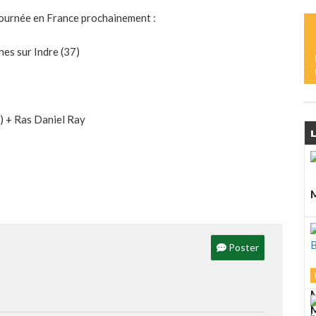
L
M
tournée en France prochainement :
D
A
nnes sur Indre (37)
J
’) + Ras Daniel Ray
L
M
L
M
Poster
L
M
M
M