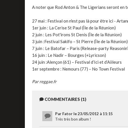
A noter que Rod Anton & The Ligerians seront en 
27 mai : Festival on n'est pas là pour être ici - Arta
1er juin : La Cerise St Paul (Île de la Réunion)
2 juin : Les Pot'irons St Denis (Île de la Réunion)
3 juin :Festival Sakifo – St Pierre (Île de la Réunion)
7 juin : Le Batofar – Paris (Release-party Reasonin
16 juin : Le Nadir – Bourges (+Lyricson)
24 juin :Alençon (61) – Festival d’Ici et d’Aiileurs
1er septembre : Nemours (77) – No Town Festival
Par reggae.fr
COMMENTAIRES (1)
Par Fator le 23/05/2012 à 11:15
Très très bon album !