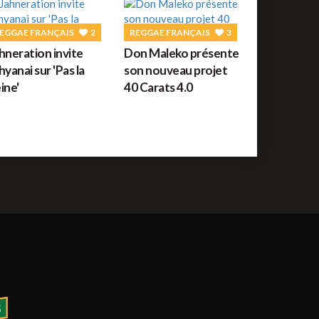
uide des festivals reggae : JUILLET 2026
EGGAE FRANÇAIS
2
REGGAE FRANÇAIS
3
hneration invite
Don Maleko présente
ROOTS
56
hyanai sur 'Pas la
son nouveau projet
orceau du jour : War de Bob Marley
ine'
40 Carats 4.0
REGGAE FRANÇAIS
61
ommage à Tonton David ce jour sur Reggae.fr
REGGAE AFRICAIN
12
idiop aux auditions à l'aveugle de The Voice ce
amedi