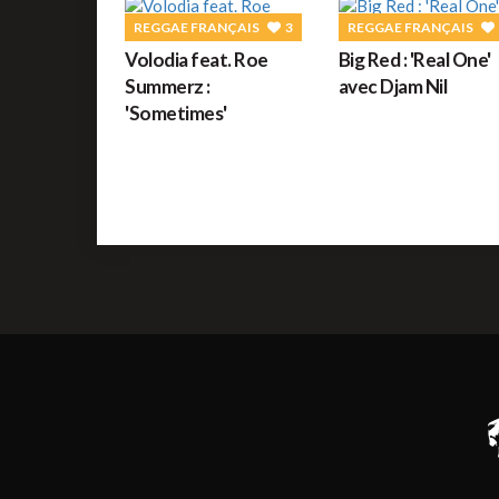
REGGAE FRANÇAIS
3
REGGAE FRANÇAIS
Volodia feat. Roe
Big Red : 'Real One'
Summerz :
avec Djam Nil
'Sometimes'