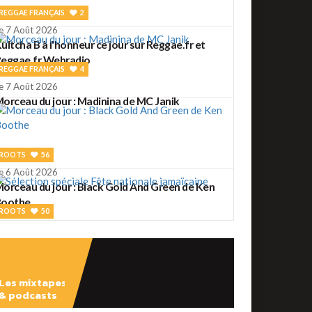
REGGAE FRANÇAIS
2
e 7 Août 2026
ultcha B à l'honneur ce jour sur Reggae.fr et
eggae.fr Webradio
REGGAE FRANÇAIS
4
e 7 Août 2026
orceau du jour : Madinina de MC Janik
ROOTS
56
e 6 Août 2026
orceau du jour : Black Gold And Green de Ken
Boothe
ROOTS
50
e 6 Août 2026
élection spéciale Fête nationale jamaïcaine
Les mixtapes
& podcasts
ROOTS
2