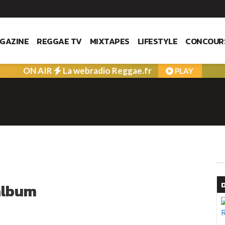
GAZINE
REGGAE TV
MIXTAPES
LIFESTYLE
CONCOUR
ON AIR
La webradio Reggae.fr
PLAY
album