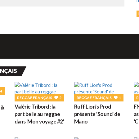
L
C
U
h
v
d
ANÇAIS
M
4
G
REGGAE FRANÇAIS
2
REGGAE FRANÇAIS
1
R
Valérie Tribord : la
Ruff Lion's Prod
FN
ik
D
part belle au reggae
présente 'Sound' de
as
dans 'Mon voyage #2'
Mano
'C