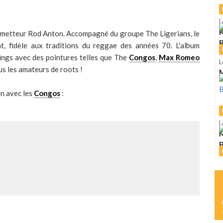
L
K
prometteur Rod Anton. Accompagné du groupe The Ligerians, le
R
t, fidèle aux traditions du reggae des années 70. L'album
rings avec des pointures telles que The
Congos
,
Max Romeo
L
us les amateurs de roots !
M
n avec les
Congos
:
L
M
L
S