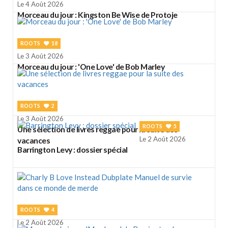
Le 4 Août 2026
Morceau du jour : Kingston Be Wise de Protoje
ROOTS
18
Le 3 Août 2026
Morceau du jour : 'One Love' de Bob Marley
ROOTS
2
Le 3 Août 2026
ROOTS
5
Une sélection de livres reggae pour la suite des
Le 2 Août 2026
vacances
Barrington Levy : dossier spécial
ROOTS
4
Le 2 Août 2026