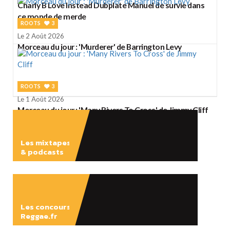
Charly B Love Instead Dubplate Manuel de survie dans
ce monde de merde
ROOTS
3
Le 2 Août 2026
Morceau du jour : 'Murderer' de Barrington Levy
ROOTS
3
Le 1 Août 2026
Morceau du jour : 'Many Rivers To Cross' de Jimmy Cliff
Les mixtapes
& podcasts
ÉCOUTER
Les concours
Reggae.fr