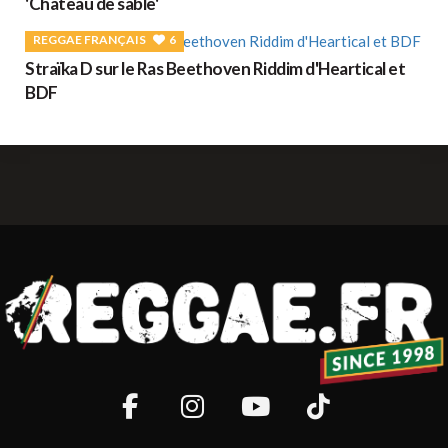
'Château de sable'
REGGAE FRANÇAIS
6
Straïka D sur le Ras Beethoven Riddim d'Heartical et
BDF