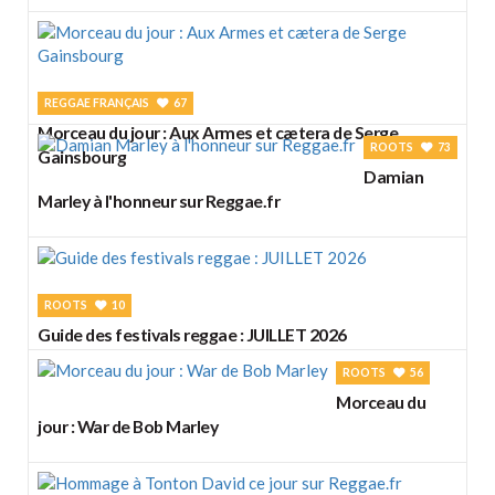
REGGAE FRANÇAIS
67
Morceau du jour : Aux Armes et cætera de Serge
ROOTS
73
Gainsbourg
Damian
Marley à l'honneur sur Reggae.fr
ROOTS
10
Guide des festivals reggae : JUILLET 2026
ROOTS
56
Morceau du
jour : War de Bob Marley