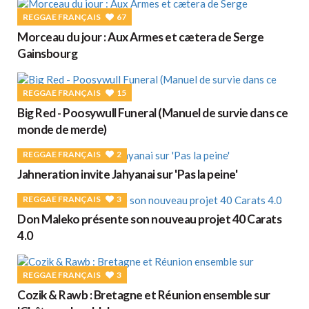
REGGAE FRANÇAIS
67
Morceau du jour : Aux Armes et cætera de Serge
Gainsbourg
REGGAE FRANÇAIS
15
Big Red - Poosywull Funeral (Manuel de survie dans ce
monde de merde)
REGGAE FRANÇAIS
2
Jahneration invite Jahyanai sur 'Pas la peine'
REGGAE FRANÇAIS
3
Don Maleko présente son nouveau projet 40 Carats
4.0
REGGAE FRANÇAIS
3
Cozik & Rawb : Bretagne et Réunion ensemble sur