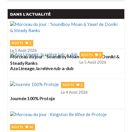
DANS L'ACTUALITÉ
ROOTS
1
Le 5 Août 2026
ROOTS
3
Morceau du jour : 'Soundboy Moan & Yawn' de Doniki &
Le 5 Août 2026
Steady Ranks
Aza Lineage, la relève rub-a-dub
ROOTS
2
Le 4 Août 2026
Journée 100% Protoje
ROOTS
41