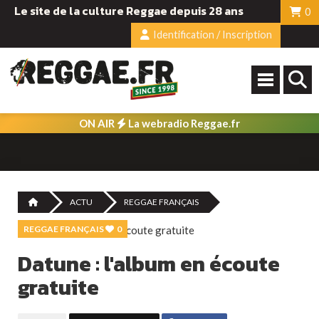
Le site de la culture Reggae depuis 28 ans
0
Identification / Inscription
ON AIR
La webradio Reggae.fr
ACTU
REGGAE FRANÇAIS
REGGAE FRANÇAIS
0
Datune : l'album en écoute
gratuite