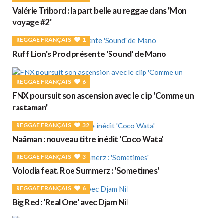
Valérie Tribord : la part belle au reggae dans 'Mon
voyage #2'
REGGAE FRANÇAIS
1
Ruff Lion's Prod présente 'Sound' de Mano
REGGAE FRANÇAIS
6
FNX poursuit son ascension avec le clip 'Comme un
rastaman'
REGGAE FRANÇAIS
32
Naâman : nouveau titre inédit 'Coco Wata'
REGGAE FRANÇAIS
3
Volodia feat. Roe Summerz : 'Sometimes'
REGGAE FRANÇAIS
6
Big Red : 'Real One' avec Djam Nil