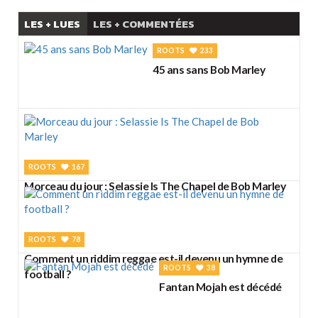
LES + LUES
LES + COMMENTÉES
ROOTS
233
45 ans sans Bob Marley
ROOTS
167
Morceau du jour : Selassie Is The Chapel de Bob Marley
ROOTS
78
Comment un riddim reggae est-il devenu un hymne de
ROOTS
38
football ?
Fantan Mojah est décédé