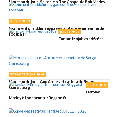
Morceau du jour : Selassie Is The Chapel de Bob Marley
ROOTS
78
Comment un riddim reggae est-il devenu un hymne de
ROOTS
39
football ?
Fantan Mojah est décédé
REGGAE FRANÇAIS
67
Morceau du jour : Aux Armes et cætera de Serge
ROOTS
73
Gainsbourg
Damian
Marley à l'honneur sur Reggae.fr