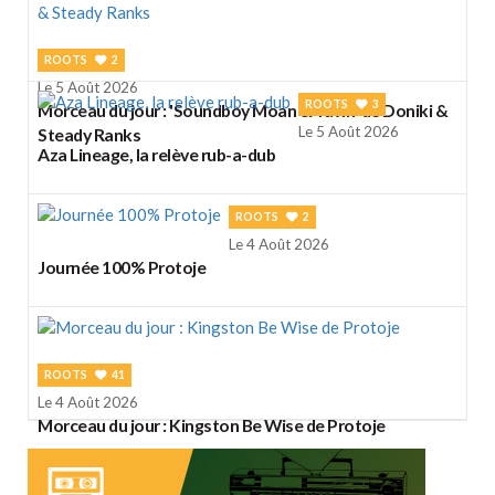
ROOTS
2
Le 5 Août 2026
ROOTS
3
Morceau du jour : 'Soundboy Moan & Yawn' de Doniki &
Le 5 Août 2026
Steady Ranks
Aza Lineage, la relève rub-a-dub
ROOTS
2
Le 4 Août 2026
Journée 100% Protoje
ROOTS
41
Le 4 Août 2026
Morceau du jour : Kingston Be Wise de Protoje