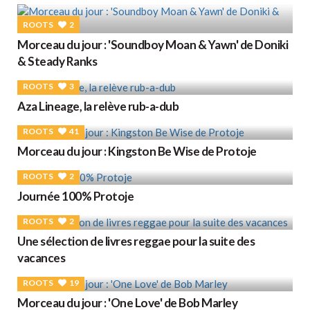
ROOTS
2
Morceau du jour : 'Soundboy Moan & Yawn' de Doniki
& Steady Ranks
ROOTS
3
Aza Lineage, la relève rub-a-dub
ROOTS
41
Morceau du jour : Kingston Be Wise de Protoje
ROOTS
2
Journée 100% Protoje
ROOTS
2
Une sélection de livres reggae pour la suite des
vacances
ROOTS
19
Morceau du jour : 'One Love' de Bob Marley