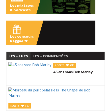
Les mixtapes
& podcasts
ÉCOUTER
Les concours
Reggae.fr
LES + LUES
LES + COMMENTÉES
ROOTS
233
45 ans sans Bob Marley
ROOTS
167