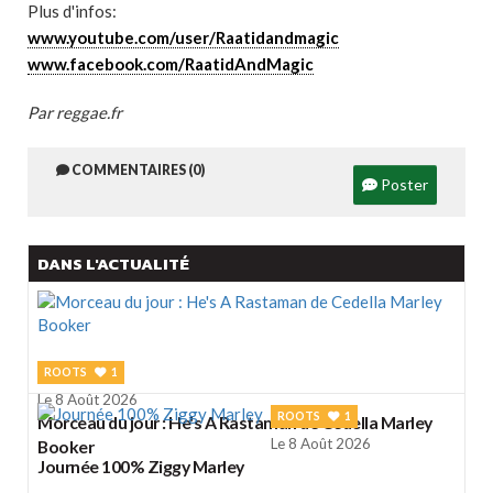
Plus d'infos:
www.youtube.com/user/Raatidandmagic
www.facebook.com/RaatidAndMagic
Par reggae.fr
COMMENTAIRES (0)
Poster
DANS L'ACTUALITÉ
ROOTS
1
Le 8 Août 2026
ROOTS
1
Morceau du jour : He's A Rastaman de Cedella Marley
Le 8 Août 2026
Booker
Journée 100% Ziggy Marley