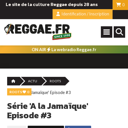
Le site de la culture Reggae depuis 28 ans
0
Identification / Inscription
ON AIR
La webradio Reggae.fr
ACTU
ROOTS
ROOTS
0
Série 'A la Jamaïque'
Episode #3