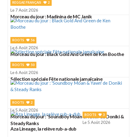
REGGAE FRANÇAIS
2
Le 7 Août 2026
Morceau du jour : Madinina de MC Janik
ROOTS
56
Le 6 Août 2026
Morceau du jour : Black Gold And Green de Ken Boothe
ROOTS
50
Le 6 Août 2026
Sélection spéciale Fête nationale jamaïcaine
ROOTS
2
Le 5 Août 2026
ROOTS
3
Morceau du jour : 'Soundboy Moan & Yawn' de Doniki &
Le 5 Août 2026
Steady Ranks
Aza Lineage, la relève rub-a-dub