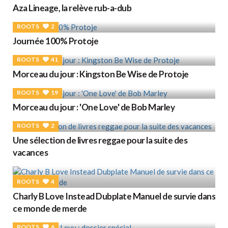
Aza Lineage, la relève rub-a-dub
ROOTS
2
Journée 100% Protoje
ROOTS
41
Morceau du jour : Kingston Be Wise de Protoje
ROOTS
19
Morceau du jour : 'One Love' de Bob Marley
ROOTS
2
Une sélection de livres reggae pour la suite des
vacances
ROOTS
4
Charly B Love Instead Dubplate Manuel de survie dans
ce monde de merde
ROOTS
6