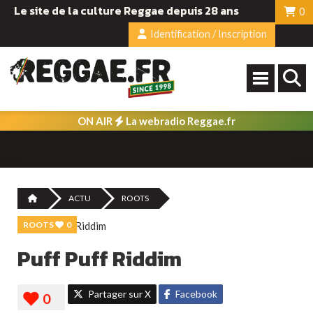
Le site de la culture Reggae depuis 28 ans
0
Identification / Inscription
ON AIR
La webradio Reggae.fr
ACTU
ROOTS
ROOTS
0
Puff Puff Riddim
Partager sur X
Facebook