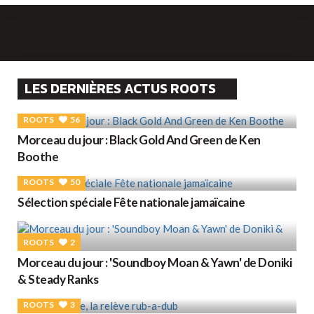
LES DERNIÈRES ACTUS ROOTS
ROOTS
56
Morceau du jour : Black Gold And Green de Ken
Boothe
ROOTS
50
Sélection spéciale Fête nationale jamaïcaine
ROOTS
2
Morceau du jour : 'Soundboy Moan & Yawn' de Doniki
& Steady Ranks
ROOTS
3