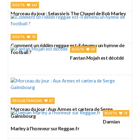
ROOTS
167
Morceau du jour : Selassie Is The Chapel de Bob Marley
ROOTS
78
Comment un riddim reggae est-il devenu un hymne de
ROOTS
39
football ?
Fantan Mojah est décédé
REGGAE FRANÇAIS
67
Morceau du jour : Aux Armes et cætera de Serge
ROOTS
73
Gainsbourg
Damian
Marley à l'honneur sur Reggae.fr