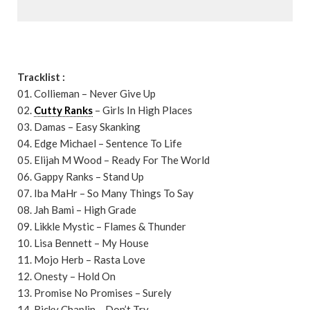
Tracklist :
01. Collieman – Never Give Up
02.
Cutty Ranks
– Girls In High Places
03. Damas – Easy Skanking
04. Edge Michael – Sentence To Life
05. Elijah M Wood – Ready For The World
06. Gappy Ranks – Stand Up
07. Iba MaHr – So Many Things To Say
08. Jah Bami – High Grade
09. Likkle Mystic – Flames & Thunder
10. Lisa Bennett – My House
11. Mojo Herb – Rasta Love
12. Onesty – Hold On
13. Promise No Promises – Surely
14. Ricky Chaplin – Don’t Try