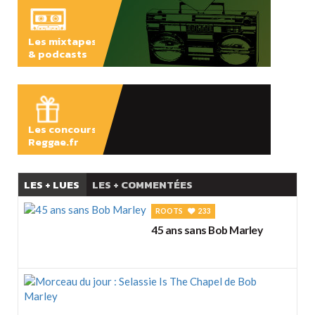
vacances
Les mixtapes
& podcasts
ÉCOUTER
Les concours
Reggae.fr
LES + LUES
LES + COMMENTÉES
ROOTS
233
45 ans sans Bob Marley