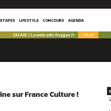
IXTAPES
LIFESTYLE
CONCOURS
AGENDA
ON AIR
La webradio Reggae.fr
PLAY
ne sur France Culture !