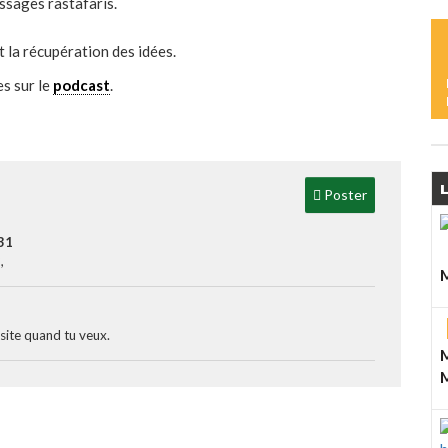
M
ssages rastafaris.
 la récupération des idées.
s sur le
podcast
.
L
M
L
L
Poster
S
31
,
M
L
M
 site quand tu veux.
D
M
A
M