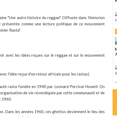
N
ne "Une autre histoire du reggae". Diffusée dans l'émission
e est présentée comme une lecture politique de ce mouvement
emier Rasta".
L
M
M
J
nir avec les idées reçues sur le reggae et sur le mouvement
vec l'idée reçue d'un retour africain pour les rastas).
auté rasta fondée en 1940 par Leonard Percival Howell. On
L
de l’organisation de vie revendiquée par cette communauté et de
K
t 1960.
R
n. Dans les années 1960, ces ghettos deviennent le lieu des
L