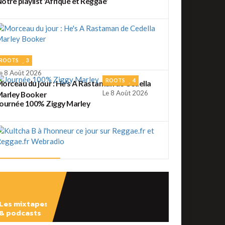
otre playlist 'Afrique et Reggae'
ROOTS
3
e 8 Août 2026
ROOTS
4
orceau du jour : He's A Rastaman de Cedella
Le 8 Août 2026
arley Booker
ournée 100% Ziggy Marley
REGGAE FRANÇAIS
2
e 7 Août 2026
ultcha B à l'honneur ce jour sur Reggae.fr et
eggae.fr Webradio
Les mixtapes
REGGAE FRANÇAIS
4
& podcasts
e 7 Août 2026