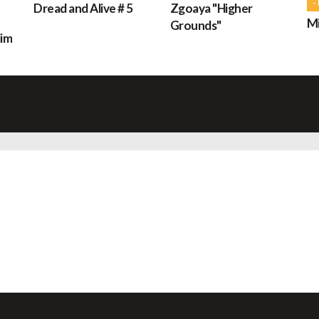
-
Dread and Alive # 5
Zgoaya "Higher
Mi
Grounds"
dim
M
H
L
s