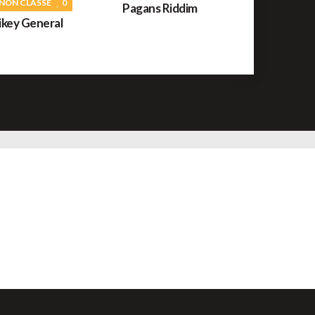
 NON CLASSÉ
0
Pagans Riddim
key General
ROOTS
56
orceau du jour : War de Bob Marley
REGGAE FRANÇAIS
61
ommage à Tonton David ce jour sur Reggae.fr
REGGAE AFRICAIN
12
idiop aux auditions à l'aveugle de The Voice ce
amedi