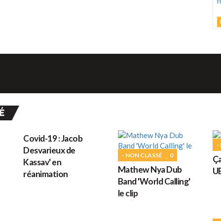
J
C
h
d
M
É
G
- NON CLASSÉ
37
Covid-19 : Jacob
-
Desvarieux de
- NON CLASSÉ
0
Ça
Kassav' en
Mathew Nya Dub
U
réanimation
D
Band 'World Calling'
le clip
G
- NON CLASSÉ
0
- NON CLASSÉ
0