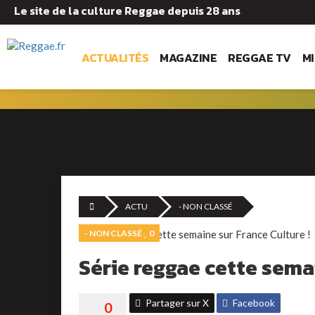
Le site de la culture Reggae depuis 28 ans
ACTUALITÉS
MAGAZINE
REGGAE TV
M
ACTU
- NON CLASSÉ
- NON CLASSÉ
0
Série reggae cette semai
Partager sur X
Facebook