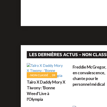
LES DERNIÈRES ACTUS - NON CLASS
- NON CLASSÉ
37
Freddie McGregor,
en convalescence,
- NON CLASSÉ
39
chante pour le
Taïro X Daddy Mory X
personnel médical
Tiwony : 'Bonne
Weed' Live à
l'Olympia
- NON CLASSÉ
0