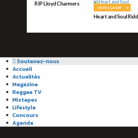
RIP Lloyd Charmers
- NON CLASSÉ
0
Heart and Soul Rid
Soutenez-nous
Accueil
Actualités
Magazine
Reggae TV
Mixtapes
Lifestyle
Concours
Agenda