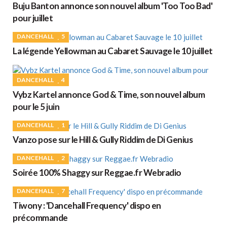
Buju Banton annonce son nouvel album 'Too Too Bad'
pour juillet
DANCEHALL
5
La légende Yellowman au Cabaret Sauvage le 10 juillet
DANCEHALL
4
Vybz Kartel annonce God & Time, son nouvel album
pour le 5 juin
DANCEHALL
1
Vanzo pose sur le Hill & Gully Riddim de Di Genius
DANCEHALL
2
Soirée 100% Shaggy sur Reggae.fr Webradio
DANCEHALL
7
Tiwony : 'Dancehall Frequency' dispo en
précommande