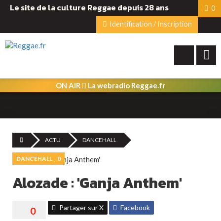
Le site de la culture Reggae depuis 28 ans
0
Identification / Inscription
ON AIR
La webradio Reggae.fr
ACTU
DANCEHALL
DANCEHALL
0
Alozade : 'Ganja Anthem'
Partager sur X
Facebook