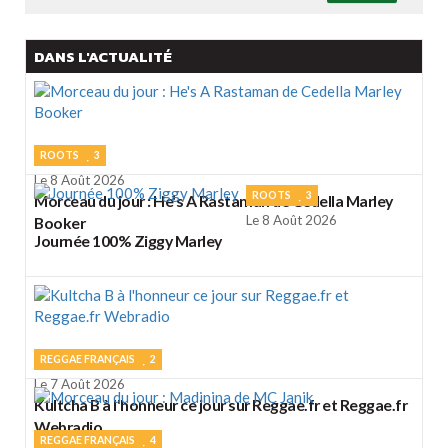
DANS L'ACTUALITÉ
ROOTS
3
Le 8 Août 2026
ROOTS
3
Morceau du jour : He's A Rastaman de Cedella Marley
Le 8 Août 2026
Booker
Journée 100% Ziggy Marley
REGGAE FRANÇAIS
2
Le 7 Août 2026
Kultcha B à l'honneur ce jour sur Reggae.fr et Reggae.fr
Webradio
REGGAE FRANÇAIS
4