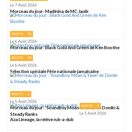
Le 7 Août 2026
Morceau du jour : Madinina de MC Janik
ROOTS
56
Le 6 Août 2026
Morceau du jour : Black Gold And Green de Ken Boothe
ROOTS
50
Le 6 Août 2026
Sélection spéciale Fête nationale jamaïcaine
ROOTS
2
Le 5 Août 2026
ROOTS
3
Morceau du jour : 'Soundboy Moan & Yawn' de Doniki &
Le 5 Août 2026
Steady Ranks
Aza Lineage, la relève rub-a-dub