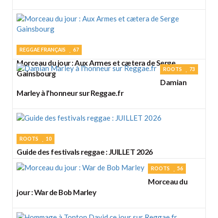
REGGAE FRANÇAIS
67
Morceau du jour : Aux Armes et cætera de Serge
ROOTS
73
Gainsbourg
Damian
Marley à l'honneur sur Reggae.fr
ROOTS
10
Guide des festivals reggae : JUILLET 2026
ROOTS
56
Morceau du
jour : War de Bob Marley