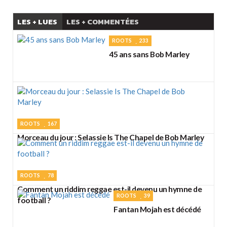
LES + LUES
LES + COMMENTÉES
ROOTS
233
45 ans sans Bob Marley
ROOTS
167
Morceau du jour : Selassie Is The Chapel de Bob Marley
ROOTS
78
Comment un riddim reggae est-il devenu un hymne de
ROOTS
39
football ?
Fantan Mojah est décédé