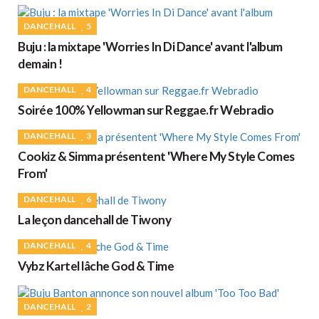
DANCEHALL
5
Buju : la mixtape 'Worries In Di Dance' avant l'album
demain !
DANCEHALL
4
Soirée 100% Yellowman sur Reggae.fr Webradio
DANCEHALL
3
Cookiz & Simma présentent 'Where My Style Comes
From'
DANCEHALL
6
La leçon dancehall de Tiwony
DANCEHALL
4
Vybz Kartel lâche God & Time
DANCEHALL
2