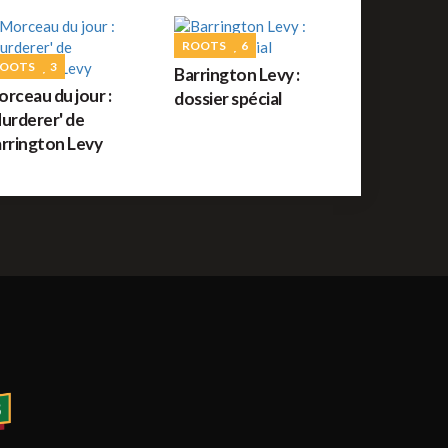
uide des festivals reggae : JUILLET 2026
ROOTS
6
OOTS
3
Barrington Levy :
ROOTS
56
rceau du jour :
dossier spécial
orceau du jour : War de Bob Marley
urderer' de
rrington Levy
REGGAE FRANÇAIS
61
ommage à Tonton David ce jour sur Reggae.fr
REGGAE AFRICAIN
12
idiop aux auditions à l'aveugle de The Voice ce
amedi