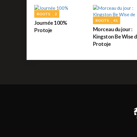
ROOTS
2
ROOTS
41
Journée 100%
Morceau du jour :
Protoje
Kingston Be Wise 
Protoje