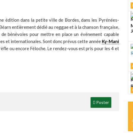
L
M
e édition dans la petite ville de Bordes, dans les Pyrénées-
M
 Béarn entièrement dédié au reggae et à la chanson française,
J
pe de bénévoles pour mettre en place un évènement capable
nales et internationales. Sont donc prévus cette année
Ky-Mani
Trèfle ou encore Féloche. Le rendez-vous est pris pour les 4 et
L
K
R
L
Poster
M