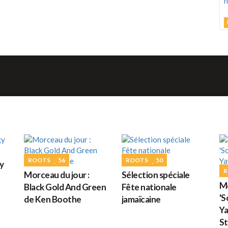
L
M
C
h
d
M
G
ROOTS
56
ROOTS
50
y
R
Morceau du jour :
Sélection spéciale
D
Mo
Black Gold And Green
Fête nationale
'
de Ken Boothe
jamaïcaine
Ya
St