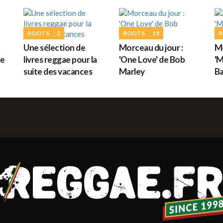
G
ROOTS
2
ROOTS
19
R
Une sélection de
Morceau du jour :
Mo
M
de
livres reggae pour la
'One Love' de Bob
'M
suite des vacances
Marley
Ba
H
L
s