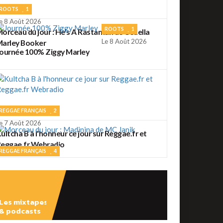
ROOTS
1
e 8 Août 2026
ROOTS
1
orceau du jour : He's A Rastaman de Cedella
Le 8 Août 2026
arley Booker
ournée 100% Ziggy Marley
REGGAE FRANÇAIS
2
e 7 Août 2026
ultcha B à l'honneur ce jour sur Reggae.fr et
eggae.fr Webradio
REGGAE FRANÇAIS
4
e 7 Août 2026
orceau du jour : Madinina de MC Janik
Les mixtapes
& podcasts
ROOTS
56