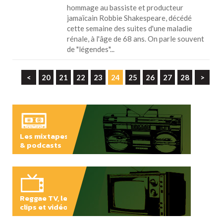
hommage au bassiste et producteur
jamaïcain Robbie Shakespeare, décédé
cette semaine des suites d'une maladie
rénale, à l'âge de 68 ans. On parle souvent
de "légendes"...
<
20
21
22
23
24
25
26
27
28
>
Les mixtapes
& podcasts
ÉCOUTER
Reggae TV, les
clips et vidéos