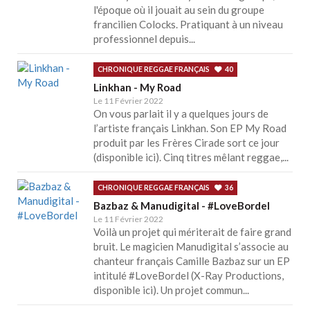
l'époque où il jouait au sein du groupe
francilien Colocks. Pratiquant à un niveau
professionnel depuis...
CHRONIQUE REGGAE FRANÇAIS
40
Linkhan - My Road
Le 11 Février 2022
On vous parlait il y a quelques jours de
l’artiste français Linkhan. Son EP My Road
produit par les Frères Cirade sort ce jour
(disponible ici). Cinq titres mêlant reggae,...
CHRONIQUE REGGAE FRANÇAIS
36
Bazbaz & Manudigital - #LoveBordel
Le 11 Février 2022
Voilà un projet qui mériterait de faire grand
bruit. Le magicien Manudigital s’associe au
chanteur français Camille Bazbaz sur un EP
intitulé #LoveBordel (X-Ray Productions,
disponible ici). Un projet commun...