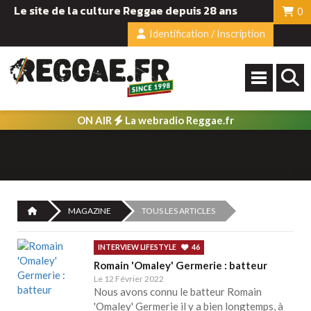
Le site de la culture Reggae depuis 28 ans
0
Identification / Inscription
ON AIR
La webradio Reggae.fr
MAGAZINE
TOUS LES ARTICLES
INTERVIEW LIFESTYLE
46
Romain 'Omaley' Germerie : batteur
Le 12 Février 2022
Nous avons connu le batteur Romain
'Omaley' Germerie il y a bien longtemps, à