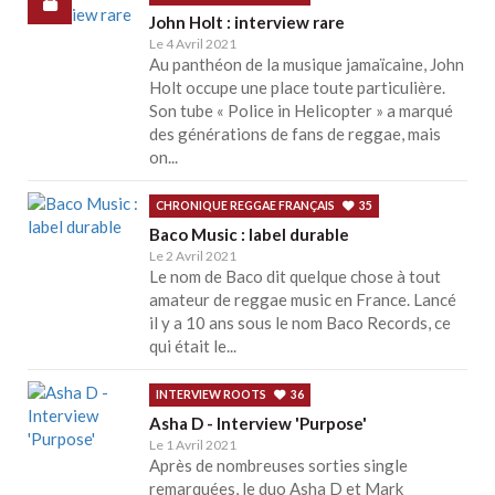
John Holt : interview rare
Le 4 Avril 2021
Au panthéon de la musique jamaïcaine, John
Holt occupe une place toute particulière.
Son tube « Police in Helicopter » a marqué
des générations de fans de reggae, mais
on...
CHRONIQUE REGGAE FRANÇAIS
35
Baco Music : label durable
Le 2 Avril 2021
Le nom de Baco dit quelque chose à tout
amateur de reggae music en France. Lancé
il y a 10 ans sous le nom Baco Records, ce
qui était le...
INTERVIEW ROOTS
36
Asha D - Interview 'Purpose'
Le 1 Avril 2021
Après de nombreuses sorties single
remarquées, le duo Asha D et Mark