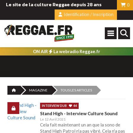
Le site de la culture Reggae depuis 28 ans
0
Identification / Inscription
ON AIR
La webradio Reggae.fr
MAGAZINE
TOUS LES ARTICLES
INTERVIEW DUB
44
Stand High - Interview Culture Sound
Le 12 Avril 2021
Cela fait maintenant un an que la sono de
Stand High Patrol n'a pas vibré. Cela n'a pas