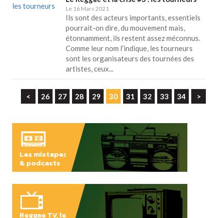
Le 16 Mars 2021
Ils sont des acteurs importants, essentiels
pourrait-on dire, du mouvement mais,
étonnamment, ils restent assez méconnus.
Comme leur nom l’indique, les tourneurs
sont les organisateurs des tournées des
artistes, ceux...
<
26
27
28
29
30
31
32
33
34
>
Les mixtapes
& podcasts
ÉCOUTER
Reggae TV, les