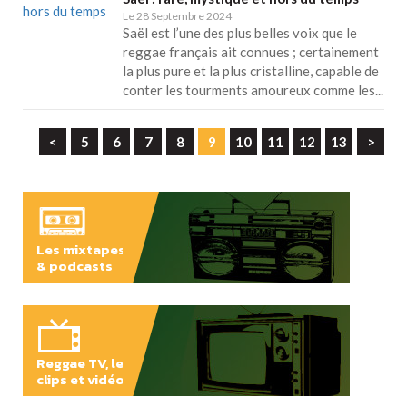
Le 28 Septembre 2024
Saël est l’une des plus belles voix que le
reggae français ait connues ; certainement
la plus pure et la plus cristalline, capable de
conter les tourments amoureux comme les...
<
5
6
7
8
9
10
11
12
13
>
Les mixtapes
& podcasts
ÉCOUTER
Reggae TV, les
clips et vidéos