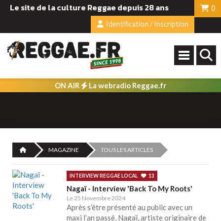
Le site de la culture Reggae depuis 28 ans
0
Identification / Inscription
ON AIR
La webradio Reggae.fr
MAGAZINE
TOUS LES ARTICLES
INTERVIEW REGGAE LOCAL
13
Nagaï - Interview 'Back To My Roots'
Le 25 Novembre 2024
Après s’être présenté au public avec un
maxi l’an passé, Nagaï, artiste originaire de