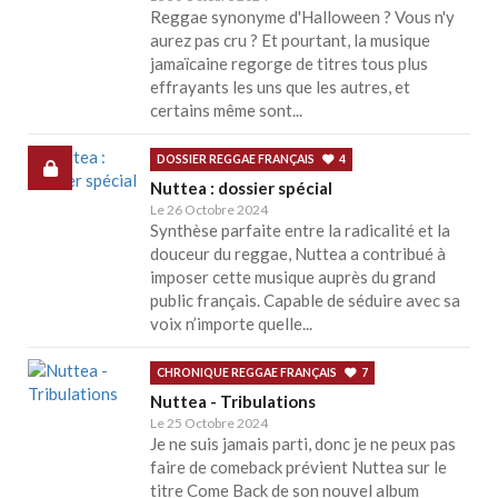
Reggae synonyme d'Halloween ? Vous n'y
aurez pas cru ? Et pourtant, la musique
jamaïcaine regorge de titres tous plus
effrayants les uns que les autres, et
certains même sont...
DOSSIER REGGAE FRANÇAIS
4
Nuttea : dossier spécial
Le 26 Octobre 2024
Synthèse parfaite entre la radicalité et la
douceur du reggae, Nuttea a contribué à
imposer cette musique auprès du grand
public français. Capable de séduire avec sa
voix n’importe quelle...
CHRONIQUE REGGAE FRANÇAIS
7
Nuttea - Tribulations
Le 25 Octobre 2024
Je ne suis jamais parti, donc je ne peux pas
faire de comeback prévient Nuttea sur le
titre Come Back de son nouvel album