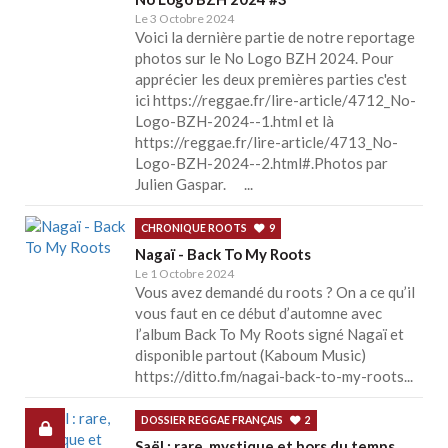
Le 3 Octobre 2024
Voici la dernière partie de notre reportage
photos sur le No Logo BZH 2024. Pour
apprécier les deux premières parties c'est
ici https://reggae.fr/lire-article/4712_No-
Logo-BZH-2024--1.html et là
https://reggae.fr/lire-article/4713_No-
Logo-BZH-2024--2.html#.Photos par
Julien Gaspar. ...
CHRONIQUE ROOTS
9
Nagaï - Back To My Roots
Le 1 Octobre 2024
Vous avez demandé du roots ? On a ce qu’il
vous faut en ce début d’automne avec
l’album Back To My Roots signé Nagaï et
disponible partout (Kaboum Music)
https://ditto.fm/nagai-back-to-my-roots...
DOSSIER REGGAE FRANÇAIS
2
Saël : rare, mystique et hors du temps