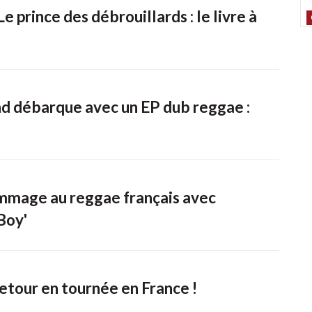
 prince des débrouillards : le livre à
L
K
M
nd débarque avec un EP dub reggae :
L
D
H
L
C
mmage au reggae français avec
L
Boy'
s
L
Y
etour en tournée en France !