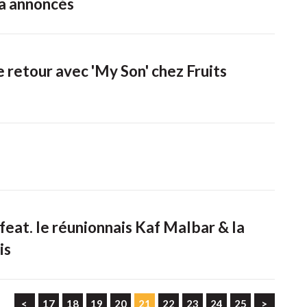
 annoncés
e retour avec 'My Son' chez Fruits
feat. le réunionnais Kaf Malbar & la
is
<
17
18
19
20
21
22
23
24
25
>