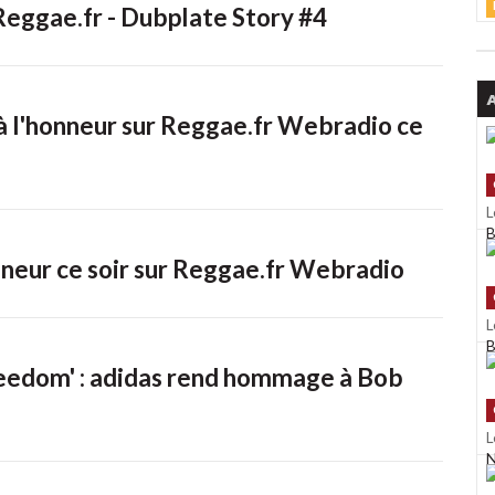
Reggae.fr - Dubplate Story #4
C
h
A
d
à l'honneur sur Reggae.fr Webradio ce
L
B
M
nneur ce soir sur Reggae.fr Webradio
G
L
B
D
reedom' : adidas rend hommage à Bob
L
N
G