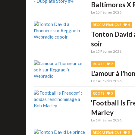
Baltimores X 
Le 15 Février 2026
REGGAE FRANÇAIS
4
Tonton David 
soir
Le 15 Février 2026
ROOTS
2
L'amour à l'ho
Le 14 Février 2026
ROOTS
5
'Football Is F
Marley
Le 14 Février 2026
REGGAE FRANÇAIS
5