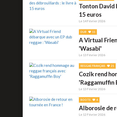
Tonton David Le
15 euros
Le 14 Février 2026
DUB
11
A Virtual Frie
'Wasabi'
Le 13 Février 2026
REGGAE FRANÇAIS
21
Cozik rend ho
'Raggamuffin 
Le 13 Février 2026
ROOTS
4
Alborosie de r
Le 12 Février 2026