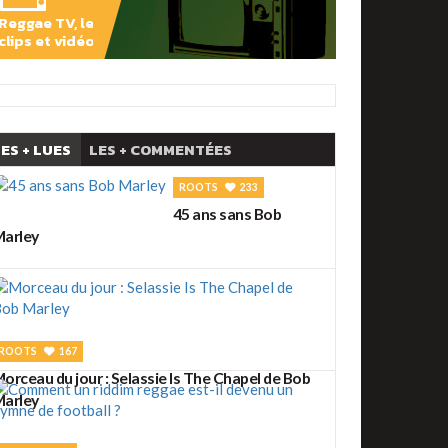
Reggae TV, les
clips et vidéos
PLAY
ES + LUES
LES + COMMENTÉES
ROOTS
233
45 ans sans Bob
arley
ROOTS
167
orceau du jour : Selassie Is The Chapel de Bob
arley