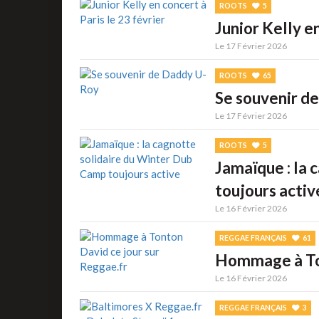
ROOTS
5
Junior Kelly en
Le 17 Février 2026
ROOTS
65
Se souvenir d
Le 17 Février 2026
ROOTS
5
Jamaïque : la
toujours activ
Le 16 Février 2026
REGGAE FRANÇAIS
61
Hommage à Ton
Le 16 Février 2026
REGGAE FRANÇAIS
3