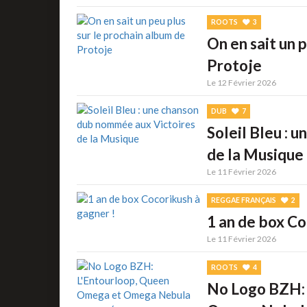
ROOTS
3
On en sait un 
Protoje
Le 12 Février 2026
DUB
7
Soleil Bleu : 
de la Musique
Le 11 Février 2026
REGGAE FRANÇAIS
2
1 an de box Co
Le 11 Février 2026
ROOTS
4
No Logo BZH: 