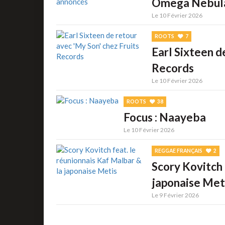
Omega Nebula
Le 10 Février 2026
ROOTS
7
Earl Sixteen d
Records
Le 10 Février 2026
ROOTS
38
Focus : Naayeba
Le 10 Février 2026
REGGAE FRANÇAIS
2
Scory Kovitch 
japonaise Met
Le 9 Février 2026