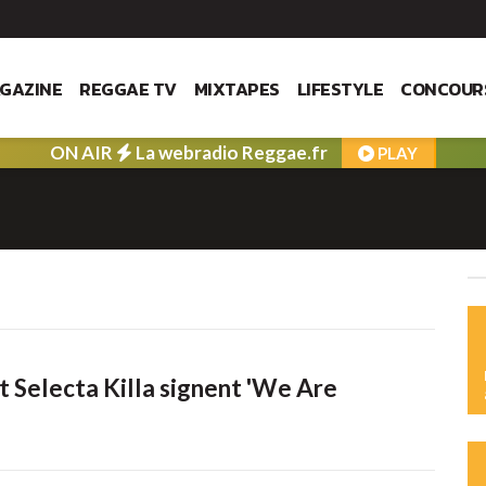
GAZINE
REGGAE TV
MIXTAPES
LIFESTYLE
CONCOUR
ON AIR
La webradio Reggae.fr
PLAY
t Selecta Killa signent 'We Are