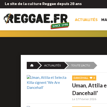
Le site de la culture Reggae depuis 28 ans
ACTUALITÉS
MA
ACTUALITÉS
TOUTE L'ACTU
DANCEHALL
4
Uman, Attila e
Dancehall'
Le 17 Février 2026