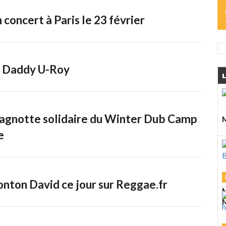
 concert à Paris le 23 février
e Daddy U-Roy
L
 cagnotte solidaire du Winter Dub Camp
M
e
ton David ce jour sur Reggae.fr
M
M