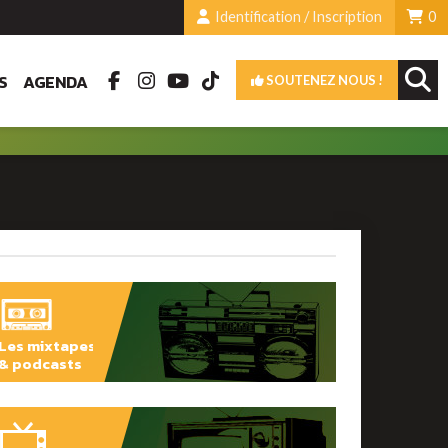
Identification / Inscription
0
S
AGENDA
SOUTENEZ NOUS !
Les mixtapes
& podcasts
ÉCOUTER