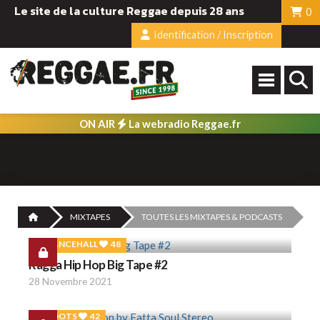
Le site de la culture Reggae depuis 28 ans
0
Identification / Inscription
ON AIR
La webradio Reggae.fr
MIXTAPES
TOUTES LES MIXTAPES & PODCASTS
DANCEHALL
48
Ragga Hip Hop Big Tape #2
28 Novembre 2021
ROOTS
42