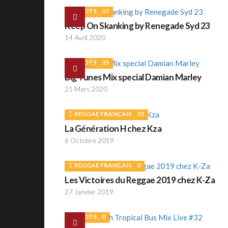
ROOTS
37
Keep On Skanking by Renegade Syd 23
14 Avril 2020
ROOTS
35
Big Tunes Mix special Damian Marley
21 Mars 2020
REGGAE FRANÇAIS
35
La Génération H chez Kza
6 Octobre 2019
REGGAE FRANÇAIS
0
Les Victoires du Reggae 2019 chez K-Za
27 Janvier 2019
ROOTS
0