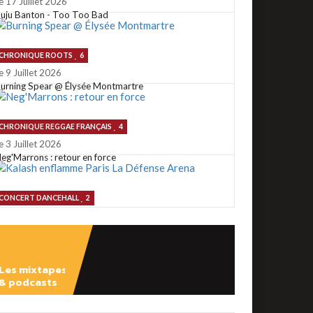
e 17 Juillet 2026
uju Banton - Too Too Bad
CHRONIQUE ROOTS
6
e 9 Juillet 2026
urning Spear @ Élysée Montmartre
CHRONIQUE REGGAE FRANÇAIS
4
e 3 Juillet 2026
eg'Marrons : retour en force
CONCERT DANCEHALL
2
e 2 Juillet 2026
alash enflamme Paris La Défense Arena
CONCERT ROOTS
1
Le 29 Juin 2026
Les mixtapes
u reggae @ Rio Loco 2026
& podcasts
ÉCOUTER
CHRONIQUE ROOTS
3