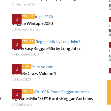
L
18 Février 2021
B
ROOTS
48
Reggae Wintape 2020
L
30 Décembre 2020
B
ROOTS
37
Nice & Easy Reggae Mix by Long John !
L
4 Novembre 2020
N
DUB
36
Bass Me Crazy Volume 1
L
20 Juin 2020
K
ROOTS
0
D
3
Big Tunes Mix 100% Roots Reggae Anthems
24 Avril 2020