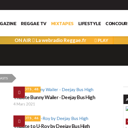
GAZINE
REGGAE TV
MIXTAPES
LIFESTYLE
CONCOUR
ON AIR
La webradio Reggae.fr
PLAY
CASTS
ROOTS
48
Tribute Bunny Wailer - Deejay Bus High
A
4 Mars 2021
ROOTS
46
Tribute to U-Roy by Deejay Bus High