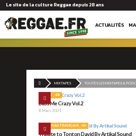
Le site de la culture Reggae depuis 28 ans
ACTUALITÉS
MA
MIXTAPES
TOUTES LES MIXTAPES & POD
DUB
48
Bass Me Crazy Vol.2
8 Mars 2021
REGGAE FRANÇAIS
43
Tribute to Tonton David By Artikal Sound