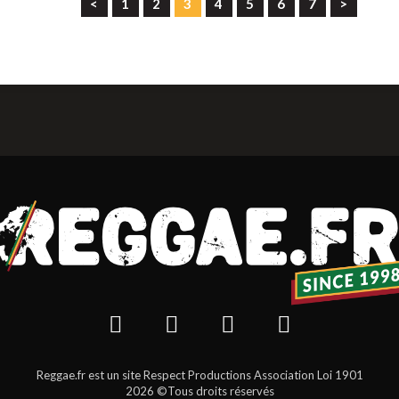
<
1
2
3
4
5
6
7
>
Reggae.fr est un site Respect Productions Association Loi 1901
2026 ©Tous droits réservés