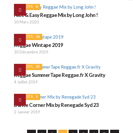
ROOTS
0
C
Nice & Easy Reggae Mix by Long John !
30 Mars 2020
ROOTS
36
Reggae Wintape 2019
L
30 Décembre 2019
Y
ROOTS
35
Reggae SummerTape Reggae.fr X Gravity
4 Juillet 2019
ROOTS
1
Dance Corner Mix by Renegade Syd 23
2 Janvier 2019