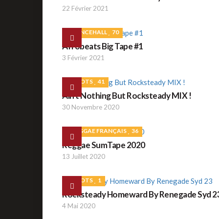
22 Février 2021
DANCEHALL
70
Afrobeats Big Tape #1
3 Février 2021
ROOTS
41
Ain't Nothing But Rocksteady MIX !
30 Novembre 2020
REGGAE FRANÇAIS
36
Reggae SumTape 2020
13 Juillet 2020
ROOTS
1
Rocksteady Homeward By Renegade Syd 2
4 Mai 2020