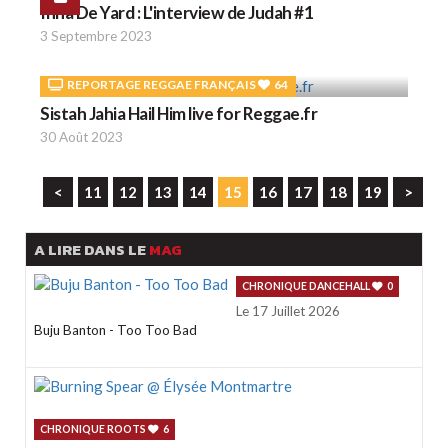
Inna De Yard : L'interview de Judah #1
3 Septembre 2023
REPORTAGE REGGAE FRANÇAIS
64
Sistah Jahia Hail Him live for Reggae.fr
30 Août 2023
<
11
12
13
14
15
16
17
18
19
>
A LIRE DANS LE
MAG
CHRONIQUE DANCEHALL
0
Le 17 Juillet 2026
Buju Banton - Too Too Bad
CHRONIQUE ROOTS
6