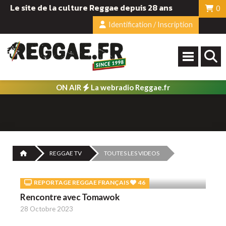
Le site de la culture Reggae depuis 28 ans
0
Identification / Inscription
ON AIR
La webradio Reggae.fr
REGGAE TV
TOUTES LES VIDEOS
REPORTAGE REGGAE FRANÇAIS
46
Rencontre avec Tomawok
28 Octobre 2023