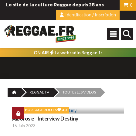
Le site de la culture Reggae depuis 28 ans
0
Identification / Inscription
ON AIR
La webradio Reggae.fr
REGGAE TV
TOUTES LES VIDEOS
REPORTAGE ROOTS
40
Alborosie - Interview Destiny
16 Juin 2023