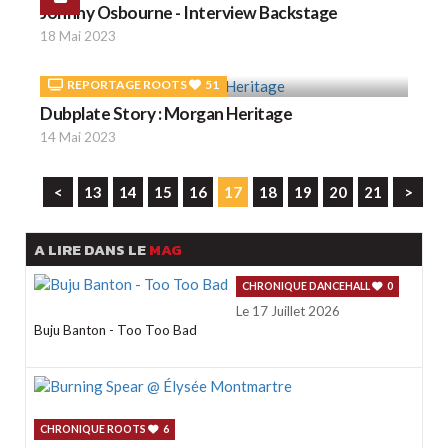
Johnny Osbourne - Interview Backstage
18 Mai 2023
REPORTAGE ROOTS
51
Dubplate Story : Morgan Heritage
14 Mai 2023
<
13
14
15
16
17
18
19
20
21
>
A LIRE DANS LE
MAG
CHRONIQUE DANCEHALL
0
Le 17 Juillet 2026
Buju Banton - Too Too Bad
CHRONIQUE ROOTS
6